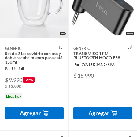
GENERIC
GENERIC
Set de 2 tazas vidrio con asa y
TRANSMISOR FM
doble recubrimiento para café
BLUETOOTH HOCO E58
150ml
Por DYA LUCIANO SPA
Por Usefull
$ 15.990
$ 9.990
-29%
$ 13.990
Llega hoy
Agregar
Agregar