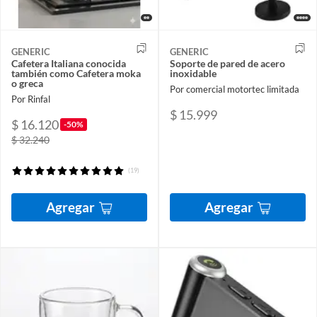
GENERIC
GENERIC
Cafetera Italiana conocida
Soporte de pared de acero
también como Cafetera moka
inoxidable
o greca
Por comercial motortec limitada
Por Rinfal
$ 15.999
$ 16.120
-50%
$ 32.240
(19)
Agregar
Agregar