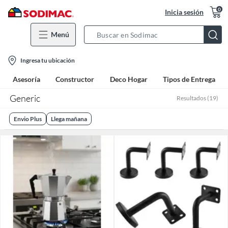
0
Inicia sesión
Menú
Search
Bar
location-
Ingresa tu ubicación
icon
Asesoría
Constructor
Deco Hogar
Tipos de Entrega
Generic
Resultados
(
19
)
Envio Plus
Llega mañana