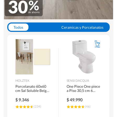
Todos
Ceramicas y Porcelanatos
Calefont y Termos
Pisos Vinilicos
WC y Sanitarios
Pisos Flotantes y Laminados
Pinturas
Duchas y Mamparas
HOLZTEK
SENSI DACQUA
Porcelanato 60x60
One Piece One piece
cm Sal Soluble Beige
a Piso 30,5 cm 6
1.44 m2
Litros Riva Blanco
$
9.346
$
49.990
(
234
)
(
46
)