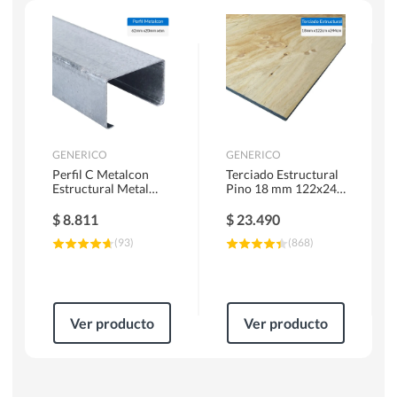
Herramientas Manuales
Sierras Circulares
GENERICO
GENERICO
Perfil C Metalcon
Terciado Estructural
Estructural Metal
Pino 18 mm 122x244
62x20x0.85 mm 6 m
cm
$
8.811
$
23.490
(
93
)
(
868
)
Ver producto
Ver producto