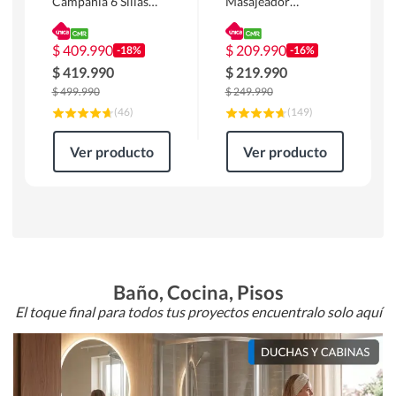
Campania 6 Sillas
Masajeador
Mesa Rectangular
Calentador 1 cuerpo
180 x 90 x 76 cm
Atlanta 91x101x94
Café
cm Negro
$
409.990
$
209.990
-18%
-16%
$
419.990
$
219.990
$
499.990
$
249.990
(
46
)
(
149
)
Ver producto
Ver producto
Baño, Cocina, Pisos
El toque final para todos tus proyectos encuentralo solo aquí