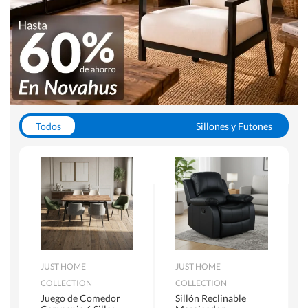
Todos
Sillones y Futones
Juegos de Comedor
Lamparas
Closets
Escritorios y Sillas PC
Racks y Muebles TV
Alfombras
JUST HOME
JUST HOME
COLLECTION
COLLECTION
Juego de Comedor
Sillón Reclinable