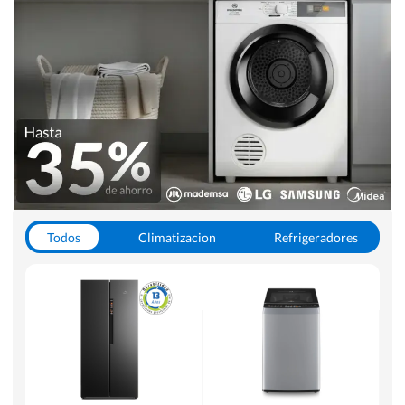
Todos
Climatizacion
Refrigeradores
Lavado y Secado
Cocinas
Aspiradoras
Hornos y Microondas
Otros