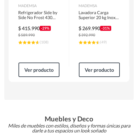
MADEMSA
MADEMSA
Refrigerador Side by
Lavadora Carga
Side No Frost 430
Superior 20 kg Inox
Litros Negro
MDWMT20S
MAS430B
$
415.990
$
269.990
-29%
-31%
$
589.990
$
392.990
(
108
)
(
49
)
Ver producto
Ver producto
Muebles y Deco
Miles de muebles con estilos, diseños y formas únicas para
darle a tus espacios un look soñado