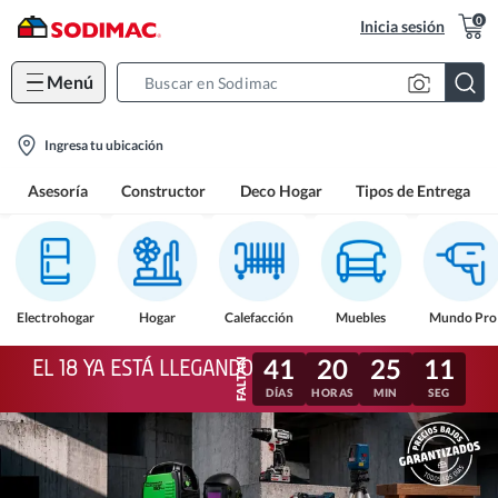
0
Inicia sesión
Menú
Search
Bar
location-
Ingresa tu ubicación
icon
Asesoría
Constructor
Deco Hogar
Tipos de Entrega
Electrohogar
Hogar
Calefacción
Muebles
Mundo Pro
41
20
25
08
EL 18 YA ESTÁ LLEGANDO
DÍAS
HORAS
MIN
SEG