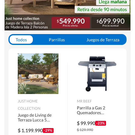
Todos
Parrillas
Juegos de Terraza
Toldos
JUST HOME
MR BEEF
Parrilla a Gas 2
COLLECTION
Quemadores
Juego de Living de
Bandejas Laterales
Terraza Lucca 5
$
99.990
-23%
Personas Natural
$
1.199.990
$
129.990
-29%