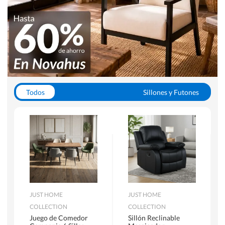
Todos
Sillones y Futones
Juegos de Comedor
Lamparas
Closets
Escritorios y Sillas PC
Racks y Muebles TV
Alfombras
JUST HOME
JUST HOME
COLLECTION
COLLECTION
Juego de Comedor
Sillón Reclinable