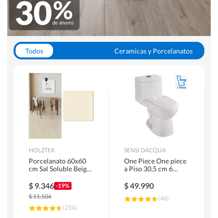
Todos
Ceramicas y Porcelanatos
Calefont y Termos
Pisos Vinilicos
WC y Sanitarios
Pisos Flotantes y Laminados
Pinturas
Duchas y Mamparas
HOLZTEK
SENSI DACQUA
Porcelanato 60x60
One Piece One piece
cm Sal Soluble Beige
a Piso 30,5 cm 6
1.44 m2
Litros Riva Blanco
$
9.346
$
49.990
-19%
$
11.506
(
46
)
(
234
)