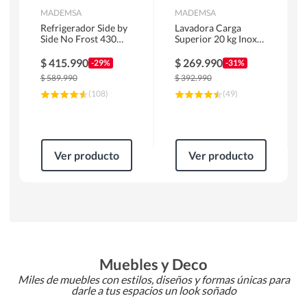
MADEMSA
MADEMSA
Refrigerador Side by
Lavadora Carga
Side No Frost 430
Superior 20 kg Inox
Litros Negro
MDWMT20S
MAS430B
$
415.990
$
269.990
-29%
-31%
$
589.990
$
392.990
(
108
)
(
49
)
Ver producto
Ver producto
Muebles y Deco
Miles de muebles con estilos, diseños y formas únicas para
darle a tus espacios un look soñado