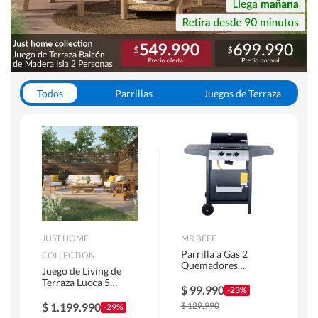
Todos
Parrillas
Juegos de Terraza
Toldos
JUST HOME
MR BEEF
Parrilla a Gas 2
COLLECTION
Quemadores
Juego de Living de
Bandejas Laterales
Terraza Lucca 5
$
99.990
-23%
Personas Natural
$
1.199.990
$
129.990
-29%