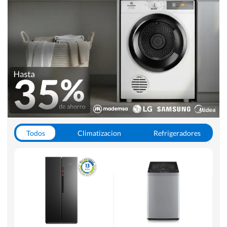
Todos
Climatizacion
Refrigeradores
Lavado y Secado
Cocinas
Aspiradoras
Hornos y Microondas
Otros