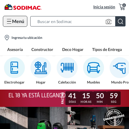
0
Inicia sesión
Menú
Search
Bar
location-
Ingresa tu ubicación
icon
Asesoría
Constructor
Deco Hogar
Tipos de Entrega
Electrohogar
Hogar
Calefacción
Muebles
Mundo Pro
41
15
50
56
EL 18 YA ESTÁ LLEGANDO
DÍAS
HORAS
MIN
SEG