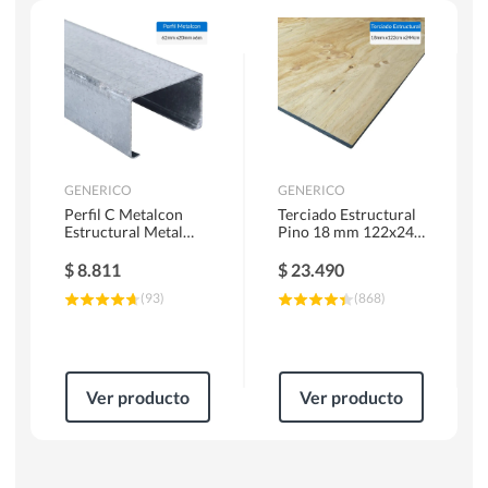
Herramientas Manuales
Sierras Circulares
GENERICO
GENERICO
Perfil C Metalcon
Terciado Estructural
Estructural Metal
Pino 18 mm 122x244
62x20x0.85 mm 6 m
cm
$
8.811
$
23.490
(
93
)
(
868
)
Ver producto
Ver producto