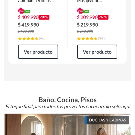
Campania 6 Sillas
Masajeador
Mesa Rectangular
Calentador 1 cuerpo
180 x 90 x 76 cm
Atlanta 91x101x94
Café
cm Negro
$
409.990
$
209.990
-18%
-16%
$
419.990
$
219.990
$
499.990
$
249.990
(
46
)
(
149
)
Ver producto
Ver producto
Baño, Cocina, Pisos
El toque final para todos tus proyectos encuentralo solo aquí