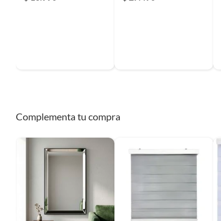
Esta cortina de velo, de la marca Fabrics, mide 140 cm de a
estándar. Su material de poliéster es fácil de limpiar y ma
comedor, dormitorio, estudio, living, oficina o sala de estar, 
chic la convierte en un elemento decorativo versátil y atemp
Complementa tu compra