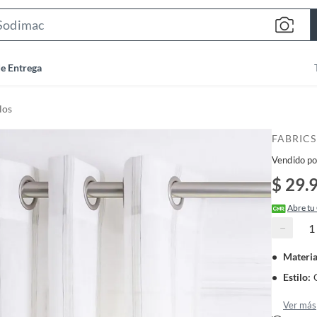
S
e
a
de Entrega
r
c
los
h
B
FABRICS
a
Vendido po
r
$ 29.
Abre tu
−
Materia
Estilo
:
Ver más