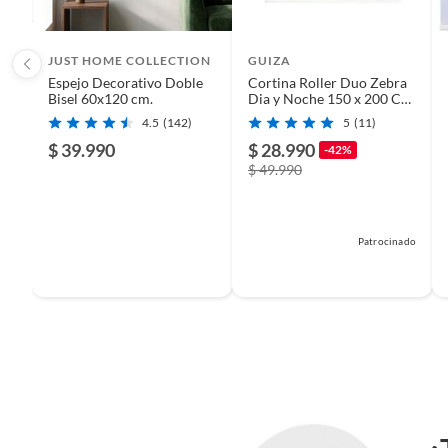
JUST HOME COLLECTION
GUIZA
Espejo Decorativo Doble
Cortina Roller Duo Zebra
Bisel 60x120 cm.
Dia y Noche 150 x 200 Cm
Guiza
4.5
(142)
5
(11)
$ 39.990
$ 28.990
-42%
$ 49.990
Patrocinado
Complementa tu decoración
Complementa tu compra con nuestras cortinas de tela. Enc