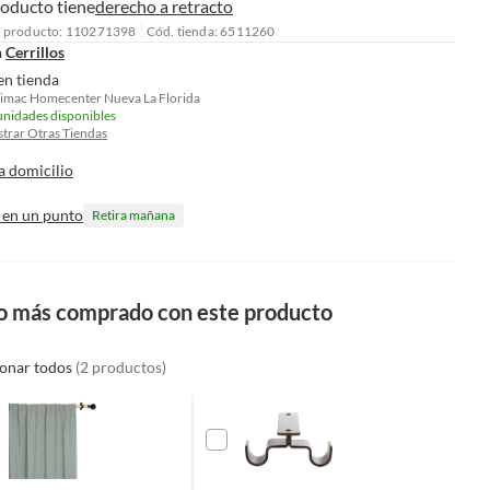
roducto tiene
derecho a retracto
l producto: 110271398
Cód. tienda: 6511260
n
Cerrillos
en tienda
imac Homecenter Nueva La Florida
unidades disponibles
trar Otras Tiendas
a domicilio
 en un punto
Retira mañana
o más comprado con este producto
ionar todos
(2 productos)