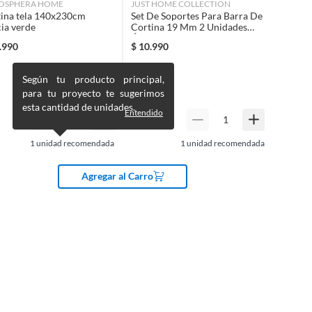
OSPHERA HOME
JUST HOME COLLECTION
ina tela 140x230cm
Set De Soportes Para Barra De
ia verde
Cortina 19 Mm 2 Unidades
Óxido
.990
$
10.990
Según tu producto principal,
para tu proyecto te sugerimos
esta cantidad de unidades.
Entendido
1
unidad recomendada
1
unidad recomendada
Agregar al Carro