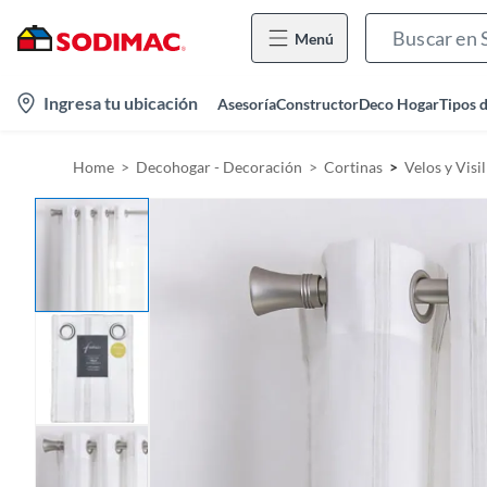
Menú
l
Ingresa tu ubicación
Asesoría
Constructor
Deco Hogar
Tipos 
o
c
Home
Decohogar - Decoración
Cortinas
Velos y Visil
a
t
i
o
n
-
i
c
o
n