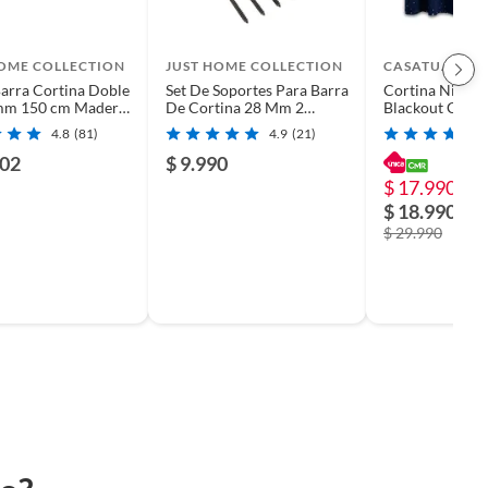
HOME COLLECTION
JUST HOME COLLECTION
CASATUA
Barra Cortina Doble
Set De Soportes Para Barra
Cortina Niña N
mm 150 cm Madera
De Cortina 28 Mm 2
Blackout Casatu
Unidades Negro
4.8
(81)
4.9
(21)
402
$ 9.990
$ 17.990
-4
$ 18.990
$ 29.990