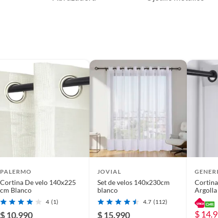
PALERMO
JOVIAL
GENER
Cortina De velo 140x225
Set de velos 140x230cm
Cortina
cm Blanco
blanco
Argoll
4
(1)
4.7
(112)
$ 14.
$ 10.990
$ 15.990