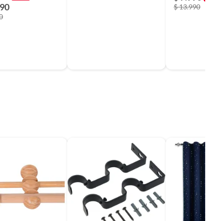
990
$ 13.990
0