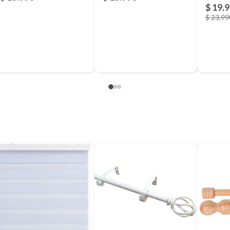
$ 19.
ncho por 220 cm de alto, ideal para ventanas de tamaño
$ 23.99
ntener. Se incluye un paño en el empaque. Perfecta para
esta cortina se adapta a cualquier espacio. Su estilo boho
oral.