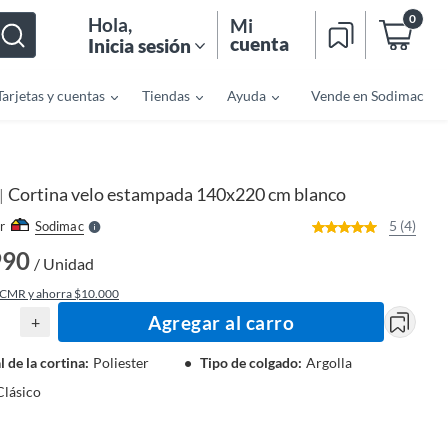
0
Hola
,
Mi
cuenta
Inicia sesión
Tarjetas y cuentas
Tiendas
Ayuda
Vende en Sodimac
o
f
n
I
r
e
Cortina velo estampada 140x220 cm blanco
|
l
l
e
5 (4)
r
Sodimac
S
990
/ Unidad
 CMR y ahorra $10.000
Agregar al carro
+
l de la cortina
:
Poliester
Tipo de colgado
:
Argolla
Clásico