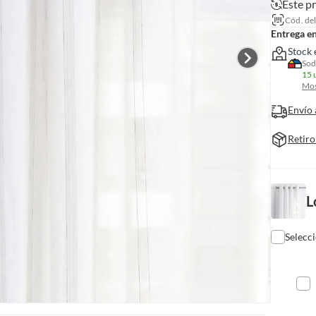
Este p
Cód. de
Entrega e
Stock 
Sod
15 
Mos
Envío 
Retiro
L
Selecc