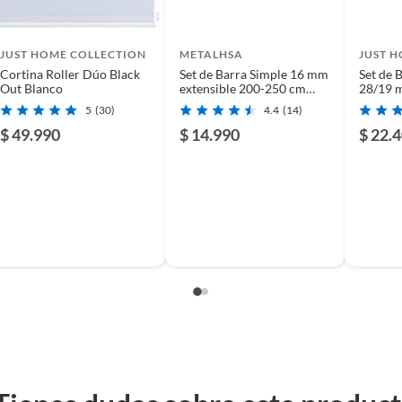
JUST HOME COLLECTION
METALHSA
JUST 
Cortina Roller Dúo Black
Set de Barra Simple 16 mm
Set de 
Out Blanco
extensible 200-250 cm
28/19 
blanco
Natural
5
(30)
4.4
(14)
$ 49.990
$ 14.990
$ 22.
uentra una amplia variedad de diseños y colores para