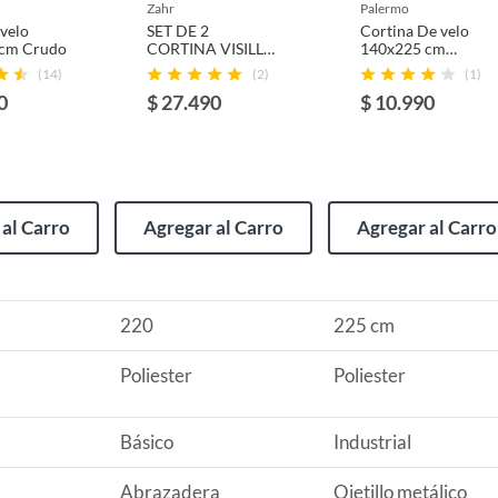
usados, reparados, abiertos, de segunda selección,
zahr
palermo
s en esa condición a un precio reducido.
velo
SET DE 2
Cortina De velo
cm Crudo
CORTINA VISILLO
140x225 cm
itaminas, entre otros análogos.
ARGO BLANCO
Blanco
(14)
(2)
(1)
0
$ 27.490
$ 10.990
al Carro
Agregar al Carro
Agregar al Carro
220
225 cm
Poliester
Poliester
cida
Básico
Industrial
Abrazadera
Ojetillo metálico