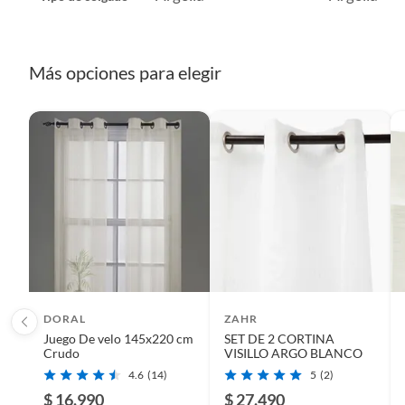
Más opciones para elegir
DORAL
ZAHR
Juego De velo 145x220 cm
SET DE 2 CORTINA
Crudo
VISILLO ARGO BLANCO
4.6
(14)
5
(2)
Características
$ 16.990
$ 27.490