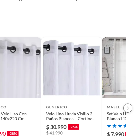
ICO
GENERICO
MASEL
 Velo Liso Con
Velo Lino Lluvia Visillo 2
Set Velo Lisa Argolla
a 140x220 Cm
Paños Blancos – Cortina
Blanco140X22
Translúcida para Ventanas
$ 30.990
-26%
990
$ 41.990
$ 7.990
-38%
-43%