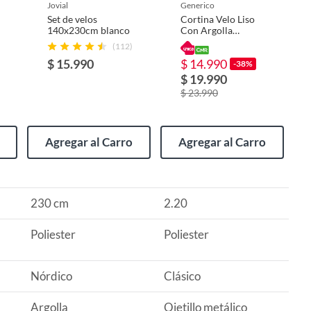
jovial
generico
Set de velos
Cortina Velo Liso
140x230cm blanco
Con Argolla
140x220 Cm
(112)
$ 15.990
$ 14.990
-38%
$ 19.990
$ 23.990
Agregar al Carro
Agregar al Carro
230 cm
2.20
Poliester
Poliester
Nórdico
Clásico
Argolla
Ojetillo metálico