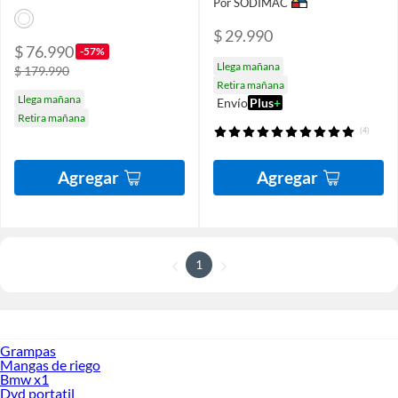
Por SODIMAC
$ 29.990
$ 76.990
-57%
Llega mañana
$ 179.990
Retira mañana
Llega mañana
Envío
Plus
+
Retira mañana
(4)
Agregar
Agregar
1
Grampas
Mangas de riego
Bmw x1
Dvd portatil