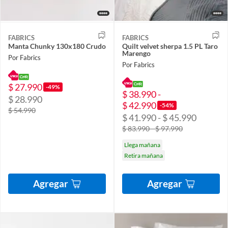
FABRICS
FABRICS
Manta Chunky 130x180 Crudo
Quilt velvet sherpa 1.5 PL Taro
Marengo
Por Fabrics
Por Fabrics
$ 27.990
-49%
$ 38.990 -
$ 28.990
$ 42.990
-54%
$ 54.990
$ 41.990 - $ 45.990
$ 83.990 - $ 97.990
Llega mañana
Retira mañana
Agregar
Agregar