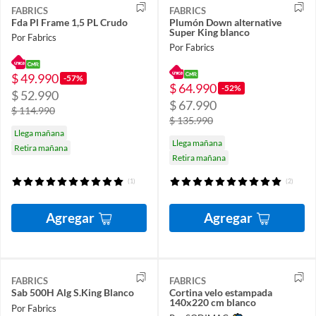
FABRICS
FABRICS
Fda Pl Frame 1,5 PL Crudo
Plumón Down alternative
Super King blanco
Por Fabrics
Por Fabrics
$ 49.990
-57%
$ 64.990
-52%
$ 52.990
$ 67.990
$ 114.990
$ 135.990
Llega mañana
Llega mañana
Retira mañana
Retira mañana
(1)
(2)
Agregar
Agregar
FABRICS
FABRICS
Sab 500H Alg S.King Blanco
Cortina velo estampada
140x220 cm blanco
Por Fabrics