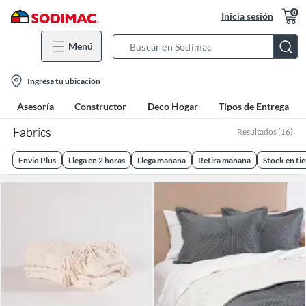
0
Inicia sesión
Menú
Search
Bar
location-
Ingresa tu ubicación
icon
Asesoría
Constructor
Deco Hogar
Tipos de Entrega
Fabrics
Resultados
(
16
)
Envio Plus
Llega en 2 horas
Llega mañana
Retira mañana
Stock en ti