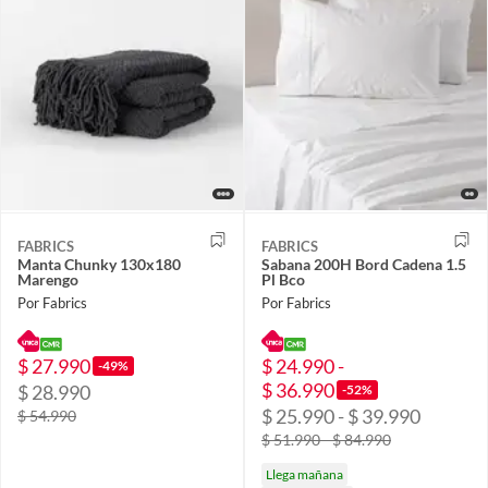
FABRICS
FABRICS
Manta Chunky 130x180
Sabana 200H Bord Cadena 1.5
Marengo
Pl Bco
Por Fabrics
Por Fabrics
$ 27.990
$ 24.990 -
-49%
$ 36.990
$ 28.990
-52%
$ 25.990 - $ 39.990
$ 54.990
$ 51.990 - $ 84.990
Llega mañana