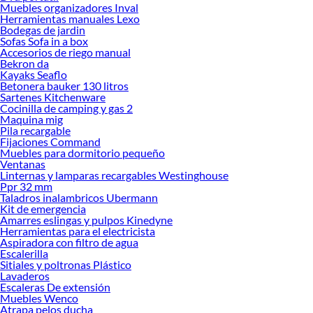
Muebles organizadores Inval
Herramientas manuales Lexo
Bodegas de jardin
Sofas Sofa in a box
Accesorios de riego manual
Bekron da
Kayaks Seaflo
Betonera bauker 130 litros
Sartenes Kitchenware
Cocinilla de camping y gas 2
Maquina mig
Pila recargable
Fijaciones Command
Muebles para dormitorio pequeño
Ventanas
Linternas y lamparas recargables Westinghouse
Ppr 32 mm
Taladros inalambricos Ubermann
Kit de emergencia
Amarres eslingas y pulpos Kinedyne
Herramientas para el electricista
Aspiradora con filtro de agua
Escalerilla
Sitiales y poltronas Plástico
Lavaderos
Escaleras De extensión
Muebles Wenco
Atrapa pelos ducha