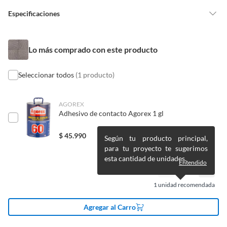
vitaminas, entre otros análogos.
Especificaciones
Pinturas de un color a solicitud.
Plantas.
De uso personal.
Tipo de alfombra
Cubrepisos
Lo más comprado con este producto
Seleccionar todos
(1 producto)
Ancho
50
AGOREX
Largo
0.8 cm
Adhesivo de contacto Agorex 1 gl
$
45.990
Según tu producto principal,
Tamaño de la
Mediana
para tu proyecto te sugerimos
alfombra
esta cantidad de unidades.
Entendido
Material principal de
Polipropileno
1
unidad recomendada
la alfombra
Agregar al Carro
Forma de la
Cuadrada