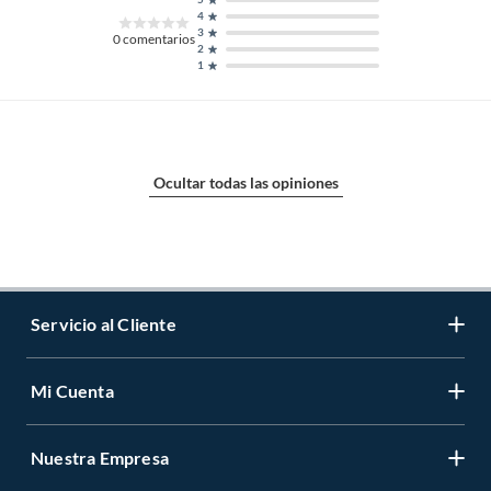
4
3
0
comentarios
2
1
Ocultar todas las opiniones
Servicio al Cliente
Mi Cuenta
Contáctanos
Medios de Pago
Nuestra Empresa
Registrate
Cambios y Devoluciones