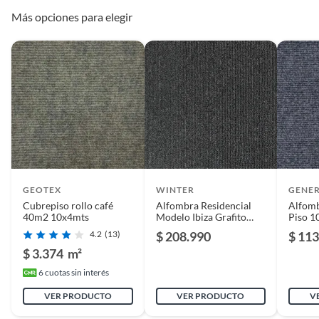
alfombra/tapete
Más opciones para elegir
Uso de la alfombra
Interior
Estilo de alfombra
Industrial
Peso del producto
25 kg
GEOTEX
Modelo
Palmetas de Alfombra
WINTER
GENE
Cubrepiso rollo café
Alfombra Residencial
Alfomb
40m2 10x4mts
Modelo Ibiza Grafito
Piso 1
Rollo 4x6 Mts
4.2
(13)
$ 208.990
$ 113
Garantía
3 meses
$ 3.374
m²
6
cuotas sin interés
Condicion del
Nuevo
producto
VER PRODUCTO
VER PRODUCTO
V