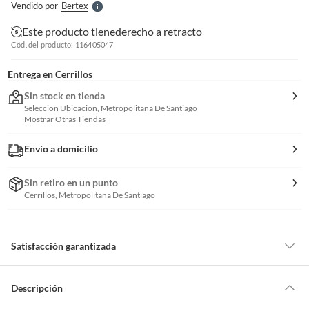
Vendido por
Bertex
S
Este producto tiene
derecho a retracto
Cód. del producto: 116405047
Entrega en
Cerrillos
Sin stock en tienda
Seleccion Ubicacion, Metropolitana De Santiago
Mostrar Otras Tiendas
Envío a domicilio
Sin retiro en un punto
Cerrillos, Metropolitana De Santiago
Satisfacción garantizada
Por ley, tienes hasta
10 días para devolver un producto
si te arrepientes
de la compra.
Descripción
Debe estar en perfecto estado, con todas sus etiquetas, sellos intactos y