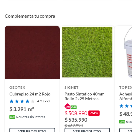
Detalle de la
Nuevo
Condición
Complementa tu compra
Incluye
Caja con palmetas de
alfombras
País de origen
Chile
Detalle de la garantía
6 meses
GEOTEX
SIGNET
TOPE
Cubrepiso 24 m2 Rojo
Pasto Sintetico 40mm
Adhesi
Rollo 2x25 Metros
Alfomb
4.2
(22)
Signet
galón(e
$ 3.291
m²
$ 508.990
$ 48.
-24%
6
cuotas sin interés
$ 535.990
6
cu
$ 669.990
VER PRODUCTO
VER PRODUCTO
V