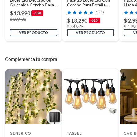
Guirnalda Corcho Para
Corcho Para Botella
Hada 
Botella X 20
Decoración
Led Bo
$ 13.990
5
(4)
-63%
Calido
$ 37.990
$ 13.290
$ 2.9
-62%
$ 34.975
$ 4.99
VER PRODUCTO
VER PRODUCTO
V
Complementa tu compra
GENERICO
TASBEL
CARIB