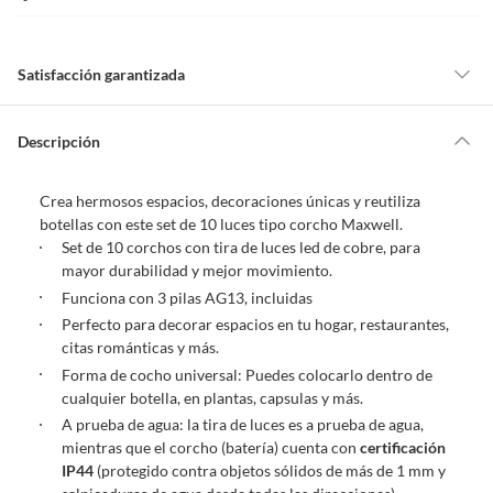
Satisfacción garantizada
Por ley, tienes hasta
10 días para devolver un producto
si te arrepientes
de la compra.
Descripción
Debe estar en perfecto estado, con todas sus etiquetas, sellos intactos y
sin uso, tal como te lo entregamos. Ten en cuenta que lo debes haber
Crea hermosos espacios, decoraciones únicas y reutiliza
comprado por internet y que hay ciertas categorías que no tienen este
botellas con este set de 10 luces tipo corcho Maxwell.
derecho:
Set de 10 corchos con tira de luces led de cobre, para
Productos que, por su naturaleza, no puedan ser devueltos,
mayor durabilidad y mejor movimiento.
puedan deteriorarse o caducar con rapidez.
Funciona con 3 pilas AG13, incluidas
Confeccionados a la medida.
Perfecto para decorar espacios en tu hogar, restaurantes,
De uso personal.
citas románticas y más.
En sodimac.cl te damos
30 días desde que recibes el producto
. Debe
Forma de cocho universal: Puedes colocarlo dentro de
estar en perfecto estado, con todas sus etiquetas y sin uso, tal como te lo
cualquier botella, en plantas, capsulas y más.
entregamos.
A prueba de agua: la tira de luces es a prueba de agua,
mientras que el corcho (batería) cuenta con
certificación
Productos digitales que se entregan a través de una descarga
IP44
(protegido contra objetos sólidos de más de 1 mm y
electrónica, por ejemplo, cupones de experiencia o programas