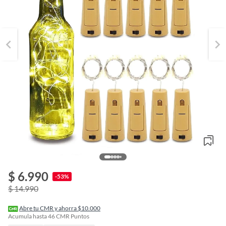
$ 6.990
o
-53%
f
$ 14.990
n
I
r
Abre tu CMR y ahorra $10.000
e
Acumula hasta
46
CMR Puntos
l