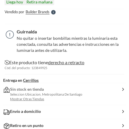
Llega hoy
Retira mañana
l
e
Vendido por
Builder Brands
S
Guirnalda
No quitar o insertar bombillas mientras la luminaria esta
conectada, consulta las advertencias e instrucciones en la
luminaria antes de utilizarla.
Este producto tiene
derecho a retracto
Cód. del producto: 123849925
Entrega en
Cerrillos
Sin stock en tienda
Seleccion Ubicacion, Metropolitana De Santiago
Mostrar Otras Tiendas
Envío a domicilio
Retiro en un punto