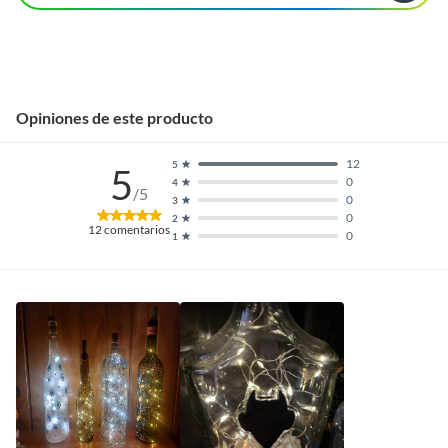
Opiniones de este producto
12
5
5
0
4
/5
0
3
0
2
12
comentarios
0
1