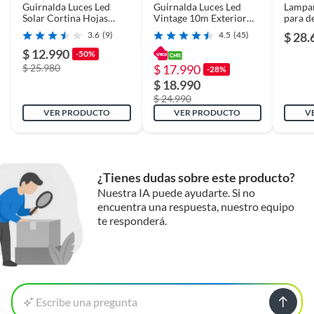
Guirnalda Luces Led
Guirnalda Luces Led
Lampar
Solar Cortina Hojas
Vintage 10m Exterior
para d
Enredadera
IP65 Impermeable 10
3.6
(9)
4.5
(45)
$ 28.
Ampolletas E27 4w
Incluidas Luz Calida
$ 12.990
-50%
$ 25.980
$ 17.990
-28%
$ 18.990
$ 24.990
VER PRODUCTO
VER PRODUCTO
V
¿Tienes dudas sobre este producto?
Nuestra IA puede ayudarte. Si no
encuentra una respuesta, nuestro equipo
te responderá.
Escribe una pregunta