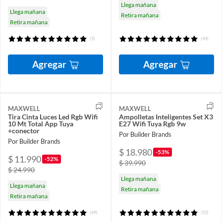
Llega mañana
Llega mañana
Retira mañana
Retira mañana
(5)
(44)
Agregar
Agregar
MAXWELL
MAXWELL
Tira Cinta Luces Led Rgb Wifi
Ampolletas Inteligentes Set X3
10 Mt Total App Tuya
E27 Wifi Tuya Rgb 9w
+conector
Por Builder Brands
Por Builder Brands
$ 18.980
-53%
$ 11.990
-52%
$ 39.990
$ 24.990
Llega mañana
Llega mañana
Retira mañana
Retira mañana
(49)
(52)