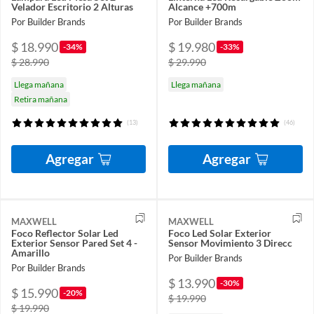
Velador Escritorio 2 Alturas
Alcance +700m
Por Builder Brands
Por Builder Brands
$ 18.990
$ 19.980
-34%
-33%
$ 28.990
$ 29.990
Llega mañana
Llega mañana
Retira mañana
(13)
(46)
Agregar
Agregar
MAXWELL
MAXWELL
Foco Reflector Solar Led
Foco Led Solar Exterior
Exterior Sensor Pared Set 4 -
Sensor Movimiento 3 Direcc
Amarillo
Por Builder Brands
Por Builder Brands
$ 13.990
-30%
$ 15.990
-20%
$ 19.990
$ 19.990