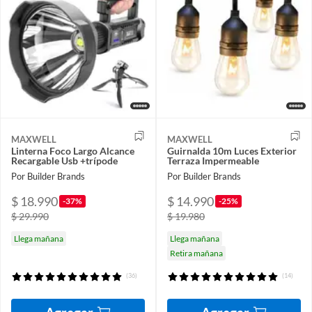
MAXWELL
MAXWELL
Linterna Foco Largo Alcance
Guirnalda 10m Luces Exterior
Recargable Usb +trípode
Terraza Impermeable
Por Builder Brands
Por Builder Brands
$ 18.990
$ 14.990
-37%
-25%
$ 29.990
$ 19.980
Llega mañana
Llega mañana
Retira mañana
(36)
(14)