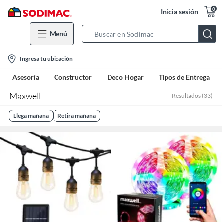
0
Inicia sesión
Menú
Search
Bar
location-
Ingresa tu ubicación
icon
Asesoría
Constructor
Deco Hogar
Tipos de Entrega
Maxwell
Resultados
(
33
)
Llega mañana
Retira mañana