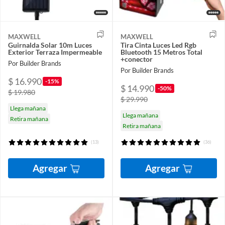
MAXWELL
MAXWELL
Guirnalda Solar 10m Luces
Tira Cinta Luces Led Rgb
Exterior Terraza Impermeable
Bluetooth 15 Metros Total
+conector
Por Builder Brands
Por Builder Brands
$ 16.990
-15%
$ 14.990
-50%
$ 19.980
$ 29.990
Llega mañana
Llega mañana
Retira mañana
Retira mañana
(13)
(36)
Agregar
Agregar