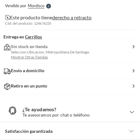
e
Vendido por
Mordisco
S
Este producto tiene
derecho a retracto
Cód. del producto: 124676235
Entrega en
Cerrillos
Sin stock en tienda
Seleccion Ubicacion, Metropolitana De Santiago
Mostrar Otras Tiendas
Envío a domicilio
Retiro en un punto
¿Te ayudamos?
¿
T
Te asesoramos por chat o teléfono
e
a
y
u
d
Satisfacción garantizada
a
m
o