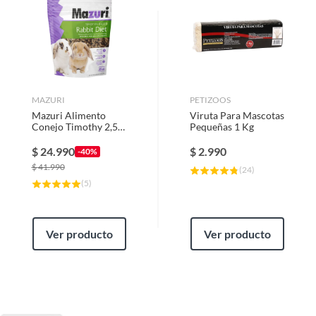
MAZURI
PETIZOOS
Mazuri Alimento
Viruta Para Mascotas
Conejo Timothy 2,5
Pequeñas 1 Kg
Kg
$
24.990
$
2.990
-40%
$
41.990
(
24
)
(
5
)
Ver producto
Ver producto