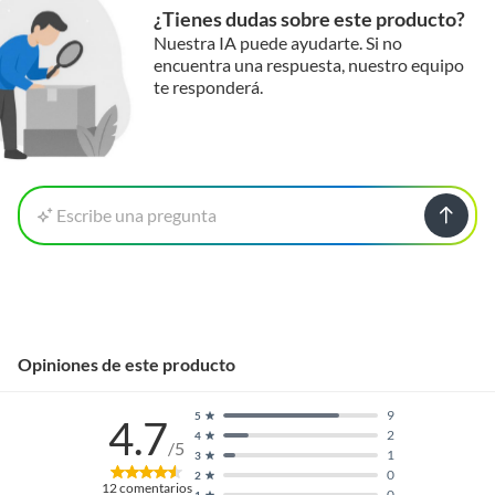
¿Tienes dudas sobre este producto?
Nuestra IA puede ayudarte. Si no
encuentra una respuesta, nuestro equipo
te responderá.
Escribe una pregunta
Opiniones de este producto
9
5
4.7
2
4
/5
1
3
0
2
12
comentarios
0
1