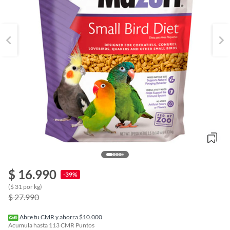
o
$ 16.990
-39%
f
n
($ 31 por kg)
I
$ 27.990
r
e
l
Abre tu CMR y ahorra $10.000
l
Acumula hasta
113
CMR Puntos