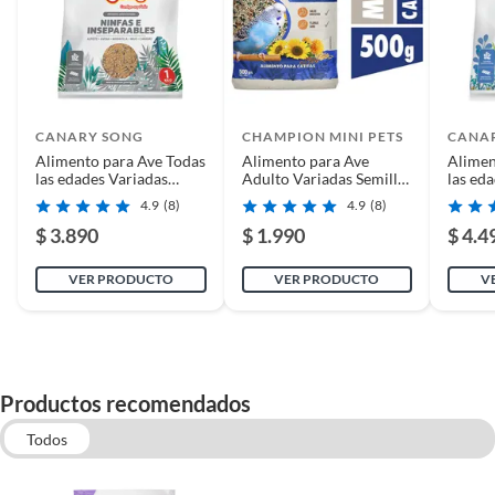
Cantidad contenida
1.13 kg
en el empaque
Garantía
3 meses
CANARY SONG
CHAMPION MINI PETS
CANA
Alimento para Ave Todas
Alimento para Ave
Alimen
las edades Variadas
Adulto Variadas Semillas
las ed
Semillas 1 kg
0.5 kg
Semilla
4.9
(8)
4.9
(8)
$ 3.890
$ 1.990
$ 4.4
VER PRODUCTO
VER PRODUCTO
V
Productos recomendados
Todos
Accesorios para jaulas de conejos, hamster y roedores