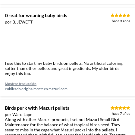
Great for weaning baby birds
hace 3 años
por B. JEWETT
I use this to start my baby birds on pellets. No artificial coloring,
softer than other pellets and great ingredients. My older birds
enjoy this too.
Mostrar traducción
Publicado originalmente en
mazuri.com
Birds perk with Mazuri pellets
hace 7 años
por Ward Lape
Along with other Mazuri products, I set out Mazuri Small Bird
Maintenance for the balance of what tropical birds need. They
seem to miss in the cage what Mazuri packs into the pellets. I
recommend them with full assurance for Mockingbirds, Tanagers,