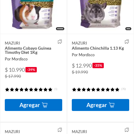
MAZURI
MAZURI
Alimento Cobayo Guinea
Alimento Chinchilla 1.13 Kg
Timothy Diet 1Kg
Por Mordisco
Por Mordisco
$ 12.990
-35%
$ 10.990
-39%
$ 19.990
$ 17.990
(1)
(70)
Agregar
Agregar
MAZURI
MAZURI