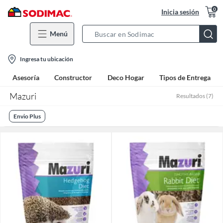
0
Inicia sesión
Menú
Search
Bar
location-
Ingresa tu ubicación
icon
Asesoría
Constructor
Deco Hogar
Tipos de Entrega
Mazuri
Resultados
(
7
)
Envio Plus