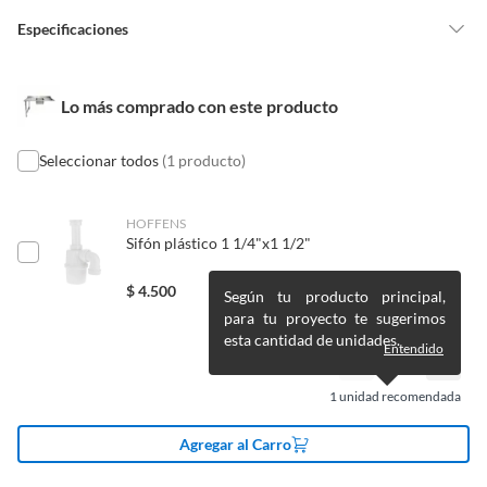
vitaminas, entre otros análogos.
Especificaciones
Pinturas de un color a solicitud.
Plantas.
De uso personal.
Forma
No aplica
Lo más comprado con este producto
Seleccionar todos
(1 producto)
Color
Multicolor
HOFFENS
Sifón plástico 1 1/4"x1 1/2"
$
4.500
Según tu producto principal,
para tu proyecto te sugerimos
esta cantidad de unidades.
Entendido
1
unidad recomendada
Agregar al Carro