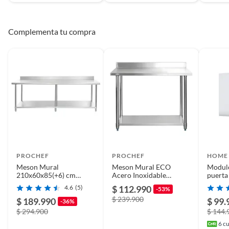
Complementa tu compra
PROCHEF
PROCHEF
HOME 
Meson Mural
Meson Mural ECO
Modulo
210x60x85(+6) cm
Acero Inoxidable
puerta
Acero Inoxidable
150x60x85(+5) cm.
4.6
(5)
$ 112.990
-53%
$ 239.900
$ 189.990
$ 99.
-36%
$ 294.900
$ 144.
6
cu