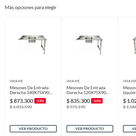
Más opciones para elegir
IMAHE
IMAHE
IMAH
Mesones De Entrada
Mesones De Entrada
Mesone
Derecha 140X75X90
Derecha 120X75X90
Izqui
Cm IMAHE
Cm IMAHE.
Cm I
$ 873.300
$ 835.300
$ 1.0
-14%
-14%
$ 1.015.590
$ 971.190
$ 1.18
VER PRODUCTO
VER PRODUCTO
V