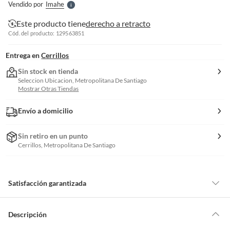
Vendido por
Imahe
S
Este producto tiene
derecho a retracto
Cód. del producto: 129563851
Entrega en
Cerrillos
Sin stock en tienda
Seleccion Ubicacion, Metropolitana De Santiago
Mostrar Otras Tiendas
Envío a domicilio
Sin retiro en un punto
Cerrillos, Metropolitana De Santiago
Satisfacción garantizada
Por ley, tienes hasta
10 días para devolver un producto
si te arrepientes
de la compra.
Descripción
Debe estar en perfecto estado, con todas sus etiquetas, sellos intactos y