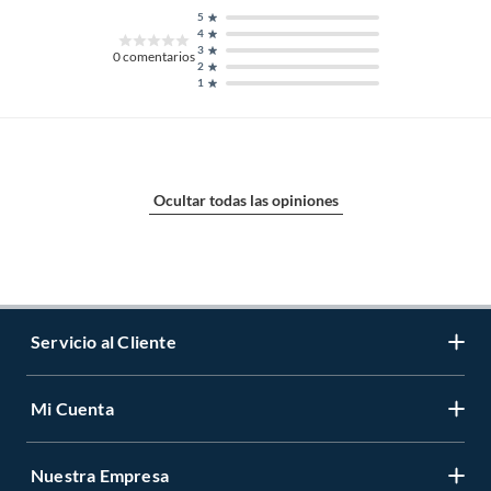
5
4
3
0
comentarios
2
1
Ocultar todas las opiniones
Servicio al Cliente
Mi Cuenta
Contáctanos
Medios de Pago
Nuestra Empresa
Registrate