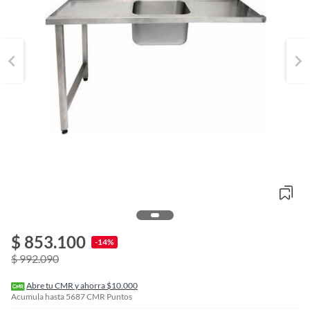
o
f
$ 853.100
n
-14%
I
$ 992.090
r
e
l
Abre tu CMR y ahorra $10.000
l
Acumula hasta
5687
CMR Puntos
e