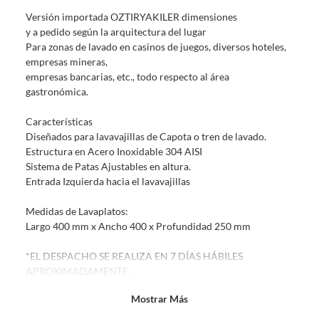
sin uso, tal como te lo entregamos. Ten en cuenta que lo debes haber
Versión importada OZTIRYAKILER dimensiones
comprado por internet y que hay ciertas categorías que no tienen este
y a pedido según la arquitectura del lugar
derecho:
Para zonas de lavado en casinos de juegos, diversos hoteles,
Productos que, por su naturaleza, no puedan ser devueltos,
empresas mineras,
puedan deteriorarse o caducar con rapidez.
empresas bancarias, etc., todo respecto al área
Confeccionados a la medida.
gastronómica.
De uso personal.
Características
En sodimac.cl te damos
30 días desde que recibes el producto
. Debe
Diseñados para lavavajillas de Capota o tren de lavado.
estar en perfecto estado, con todas sus etiquetas y sin uso, tal como te lo
Estructura en Acero Inoxidable 304 AISI
entregamos.
Sistema de Patas Ajustables en altura.
Productos digitales que se entregan a través de una descarga
Entrada Izquierda hacia el lavavajillas
electrónica, por ejemplo, cupones de experiencia o programas
para el computador.
Medidas de Lavaplatos:
Largo 400 mm x Ancho 400 x Profundidad 250 mm
Productos a pedido o confeccionados a medida.
Productos que han sido informados como imperfectos, usados,
*EL DESPACHO SE REALIZA EN 7 DÍAS HÁBILES
reparados, abiertos, de segunda selección, remanufacturados o
APROXIMADAMENTE.
con alguna deficiencia, que sean comprados en esa condición a
.
un precio reducido.
Mostrar Más
Condición del ítem: Nuevo
Alimentos, bebidas, medicamentos, suplementos alimenticios,