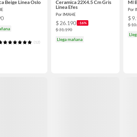
a Beige Linea Oslo
Ceramica 22X4.5 Cm Gris
Ml 
Linea Efes
HE
Por 
Por IMAHE
90
$ 9
$ 26.190
-16%
$ 10
añana
$ 31.190
Lle
Llega mañana
(12)