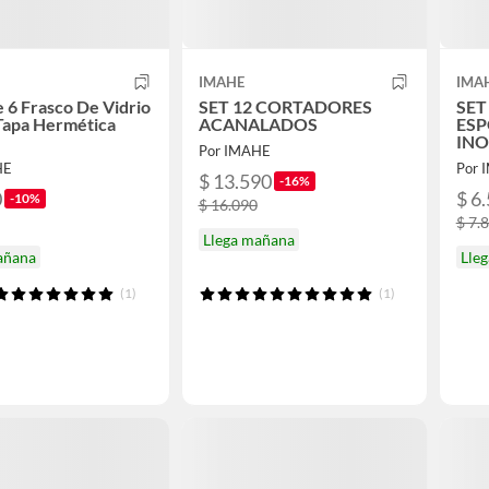
IMAHE
IMA
 6 Frasco De Vidrio
SET 12 CORTADORES
SET
Tapa Hermética
ACANALADOS
ES
a
INO
Por IMAHE
300
HE
Por 
$ 13.590
-16%
0
$ 6
-10%
$ 16.090
$ 7.
Llega mañana
añana
Lle
(1)
(1)