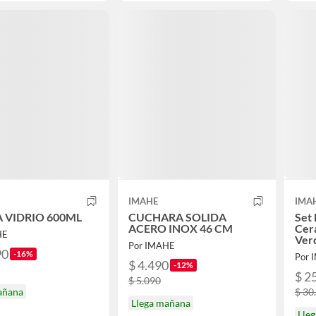
IMAHE
IMA
 VIDRIO 600ML
CUCHARA SOLIDA
Set
ACERO INOX 46 CM
Cer
HE
Verd
Por IMAHE
90
-16%
Por 
$ 4.490
-12%
$ 2
$ 5.090
añana
$ 30
Llega mañana
Lle