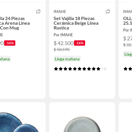
IMAHE
IMA
lla 24 Piezas
Set Vajilla 18 Piezas
OLL
a Arena Línea
Cerámica Beige Línea
25.
a Con Mug
Rustica
Por 
HE
Por IMAHE
$ 2
90
$ 42.500
-16%
-16%
$ 32
$ 50.590
Lle
añana
Llega mañana
(1)