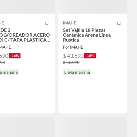
HE
IMAHE
 DE 2
Set Vajilla 18 Piezas
POLVOREADOR ACERO
Cerámica Arena Línea
X C/ TAPA PLASTICA
Rustica
 ml
IMAHE
Por IMAHE
.590
$ 43.690
-16%
-16%
890
$ 52.090
ga mañana
Llega mañana