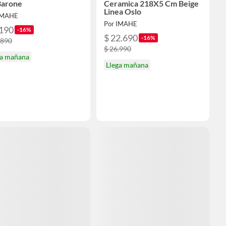
Barone
Ceramica 218X5 Cm Beige
Linea Oslo
IMAHE
Por IMAHE
.190
-16%
$ 22.690
-16%
.890
$ 26.990
ga mañana
Llega mañana