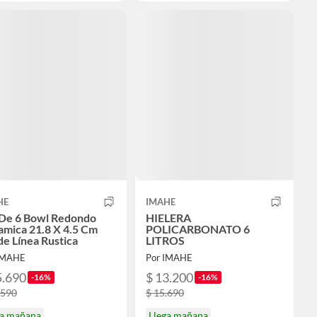
HE
IMAHE
 De 6 Bowl Redondo
HIELERA
amica 21.8 X 4.5 Cm
POLICARBONATO 6
e Línea Rustica
LITROS
IMAHE
Por IMAHE
5.690
$ 13.200
-16%
-16%
.590
$ 15.690
ga mañana
Llega mañana