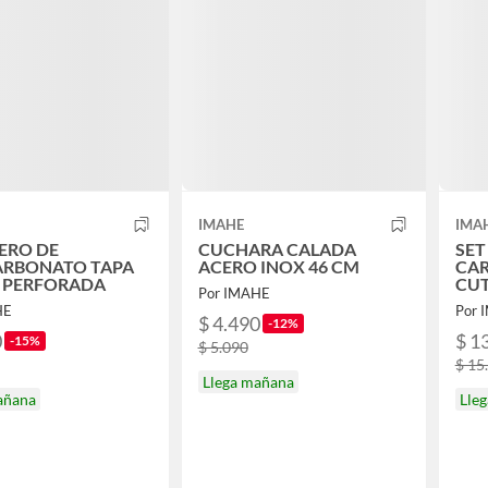
IMAHE
IMA
ERO DE
CUCHARA CALADA
SET
ARBONATO TAPA
ACERO INOX 46 CM
CAR
 PERFORADA
CUT
Por IMAHE
HE
Por 
$ 4.490
-12%
0
$ 1
-15%
$ 5.090
$ 15
Llega mañana
añana
Lle