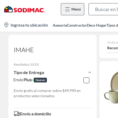
Menú
location-
Ingresa tu ubicación
Asesoría
Constructor
Deco Hogar
Tipos 
icon
Ordena
Recom
IMAHE
Resultados
(
1032
)
Tipo de Entrega
Nuevo
Envío gratis al comprar sobre $49.990 en
productos seleccionados.
Envío a domicilio