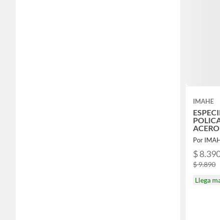
IMAHE
ESPECI
POLIC
ACERO
Por IMA
$ 8.39
$ 9.890
Llega m