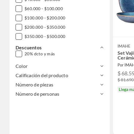
$60.000 - $100.000
$100.000 - $200.000
$200.000 - $350.000
$350.000 - $500.000
$500.000 - $1.000.000
IMAHE
Descuentos
Set Vaji
20% dcto y más
DESDE $1.000.000
Cerámic
Por IMA
Color
$ 68.5
Calificación del producto
$ 81.690
Número de piezas
Llega m
Número de personas