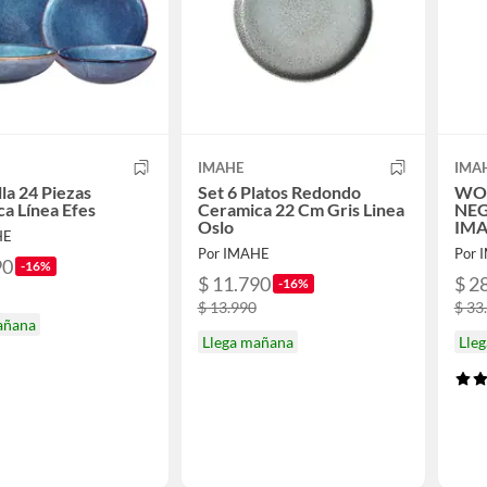
IMAHE
IMA
lla 24 Piezas
Set 6 Platos Redondo
WOK
a Línea Efes
Ceramica 22 Cm Gris Linea
NEG
Oslo
IMA
HE
Por IMAHE
Por 
90
-16%
$ 11.790
$ 2
-16%
$ 13.990
$ 33
añana
Llega mañana
Lle