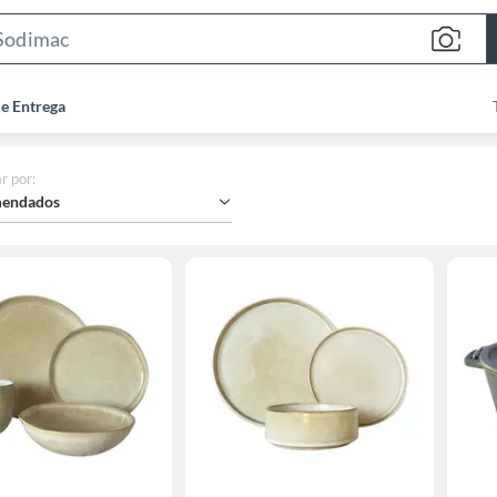
Search
Bar
de Entrega
r por
:
endados