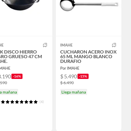
HE
IMAHE
 DISCO HIERRO
CUCHARON ACERO INOX
RO GRUESO 47 CM
65 ML MANGO BLANCO
HE.
DURAFIO
IMAHE
Por IMAHE
8.190
$ 5.490
-16%
-15%
.590
$ 6.490
ga mañana
Llega mañana
(4)