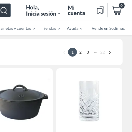
0
Hola
,
Mi
cuenta
Inicia sesión
Tarjetas y cuentas
Tiendas
Ayuda
Vende en Sodimac
...
1
2
3
22