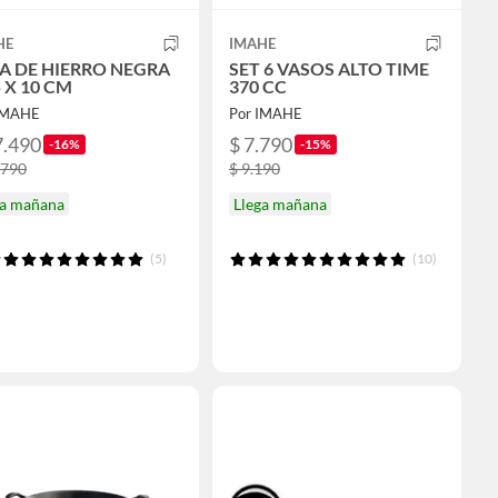
HE
IMAHE
A DE HIERRO NEGRA
SET 6 VASOS ALTO TIME
5 X 10 CM
370 CC
IMAHE
Por IMAHE
7.490
$ 7.790
-16%
-15%
.790
$ 9.190
ga mañana
Llega mañana
(5)
(10)