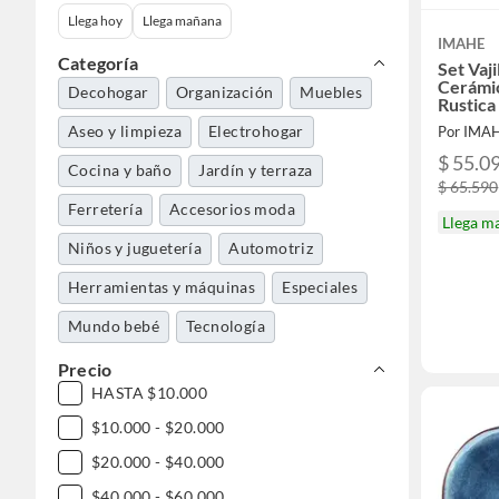
Llega hoy
Llega mañana
IMAHE
Categoría
Set Vaji
Cerámic
Decohogar
Organización
Muebles
Rustic
Aseo y limpieza
Electrohogar
Por IMA
$ 55.0
Cocina y baño
Jardín y terraza
$ 65.590
Ferretería
Accesorios moda
Llega m
Niños y juguetería
Automotriz
Herramientas y máquinas
Especiales
Mundo bebé
Tecnología
Precio
HASTA $10.000
$10.000 - $20.000
$20.000 - $40.000
$40.000 - $60.000