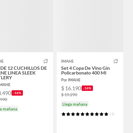
HE
IMAHE
 DE 12 CUCHILLOS DE
Set 4 Copa De Vino Gin
NE LINEA SLEEK
Policarbonato 400 Ml
LERY
Por IMAHE
IMAHE
$ 16.190
-16%
3.490
-16%
$ 19.290
.990
Llega mañana
ga mañana
(1)