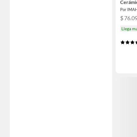
Cerámic
Por IMA
$ 76.0
Llega m