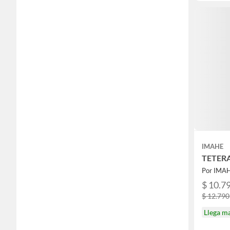
IMAHE
TETERA
Por IMA
$ 10.7
$ 12.790
Llega m