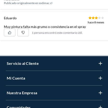
Publicado originalmente en
sodimac.cl
Eduardo
hace 8 meses
Muy pintura falta más grumo o consistencia en el spray
1 persona encontró este comentario útil.
Servicio al Cliente
Mi Cuenta
Contáctanos
Medios de Pago
Nuestra Empresa
Registrate
Cambios y Devoluciones
Cambiar Contraseña
Tiendas y horarios
Comunidades
Sobre Nosotros