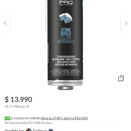
o
f
$ 13.990
n
I
($ 27.980 por lt)
r
e
l
6
cuotas sin interés
Abre tu CMR y ahorra $10.000
l
Acumula hasta
93
CMR Puntos
e
Vendido por
Sodimac