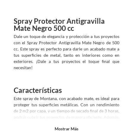
o
s
?
Spray Protector Antigravilla
Mate Negro 500 cc
Dale un toque de elegancia y protección a tus proyectos
con el Spray Protector Antigravilla Mate Negro de 500
cc. Este spray es perfecto para darle un acabado mate a
tus superficies de metal, tanto en interiores como en
exteriores. ¡Dale a tus proyectos el toque final que
necesitan!
Características
Este spray de Montana, con acabado mate, es ideal para
proteger tus superficies metálicas. Con un rendimiento
de 2 m2 por capa, y un tiempo de secado final de 3 horas,
podrás cubrir tus proyectos de manera eficiente. Además,
cuenta con protección UV y un tiempo de espera de solo
Mostrar Más
20 minutos para la segunda mano.