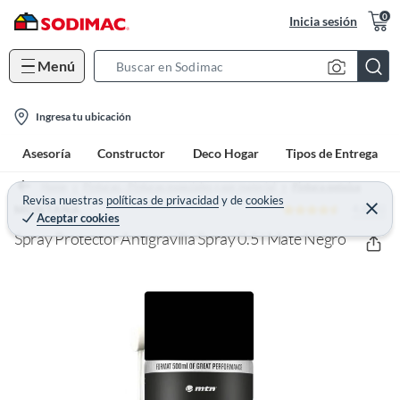
0
Inicia sesión
Menú
S
e
l
a
Ingresa tu ubicación
o
r
Asesoría
Constructor
Deco Hogar
Tipos de Entrega
c
c
a
h
Home
Pinturas - Pinturas especiales y por material
Pintura epóxica
t
Revisa nuestras
políticas de privacidad
y
de
cookies
B
4.6 (5)
C
MONTANA
Aceptar cookies
e
i
a
r
Spray Protector Antigravilla Spray 0.5 l Mate Negro
o
r
r
a
n
r
-
i
c
o
n