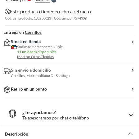
S
Este producto tiene
derecho a retracto
Cód. del producto: 133230023
Cód. tienda: 7574339
Entrega en
Cerrillos
Stock en tienda
Sodimac Homecenter Ñuble
11 unidades disponibles
Mostrar Otras Tiendas
Sin envío a domicilio
Cerrillos, Metropolitana De Santiago
Retiro en un punto
¿Te ayudamos?
¿
T
Te asesoramos por chat o teléfono
e
a
y
u
d
Descripción
a
m