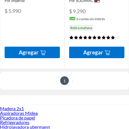
Por Imperial
Por SODIMAC
$ 5.990
$ 9.290
6
cuotas sin interés
Retira mañana
(2)
Agregar
Agregar
1
Madera 2x1
Aspiradoras Midea
Picadora de papel
Refrigeradores
Hidrolavadora ubermann