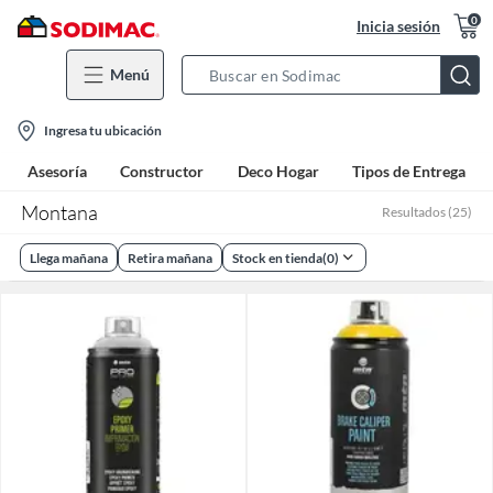
0
Inicia sesión
Menú
Search
Bar
location-
Ingresa tu ubicación
icon
Asesoría
Constructor
Deco Hogar
Tipos de Entrega
Montana
Resultados
(
25
)
Llega mañana
Retira mañana
Stock en tienda
(
0
)