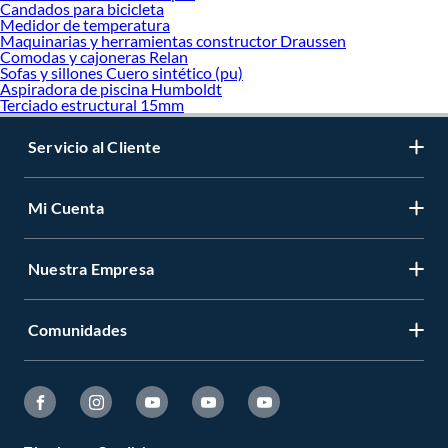
Candados para bicicleta
Medidor de temperatura
Maquinarias y herramientas constructor Draussen
Comodas y cajoneras Relan
Sofas y sillones Cuero sintético (pu)
Aspiradora de piscina Humboldt
Terciado estructural 15mm
Servicio al Cliente
Mi Cuenta
Nuestra Empresa
Comunidades