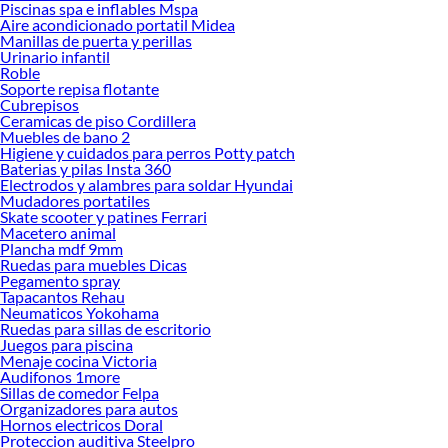
Piscinas spa e inflables Mspa
Aire acondicionado portatil Midea
Manillas de puerta y perillas
Urinario infantil
Roble
Soporte repisa flotante
Cubrepisos
Ceramicas de piso Cordillera
Muebles de bano 2
Higiene y cuidados para perros Potty patch
Baterias y pilas Insta 360
Electrodos y alambres para soldar Hyundai
Mudadores portatiles
Skate scooter y patines Ferrari
Macetero animal
Plancha mdf 9mm
Ruedas para muebles Dicas
Pegamento spray
Tapacantos Rehau
Neumaticos Yokohama
Ruedas para sillas de escritorio
Juegos para piscina
Menaje cocina Victoria
Audifonos 1more
Sillas de comedor Felpa
Organizadores para autos
Hornos electricos Doral
Proteccion auditiva Steelpro