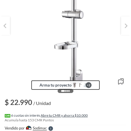
Arma tu proyecto
+
2
o
f
n
$ 22.990
I
/ Unidad
r
e
l
6
cuotas sin interés
Abre tu CMR y ahorra $10.000
l
Acumula hasta
153
CMR Puntos
e
Vendido por
Sodimac
S