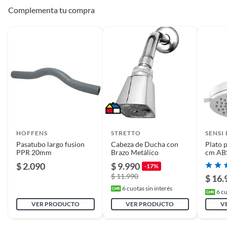
Complementa tu compra
HOFFENS
STRETTO
SENSI
Pasatubo largo fusion
Cabeza de Ducha con
Plato 
PPR 20mm
Brazo Metálico
cm AB
$ 2.090
$ 9.990
-17%
$ 11.990
$ 16.
6
cuotas sin interés
6
cu
VER PRODUCTO
VER PRODUCTO
V