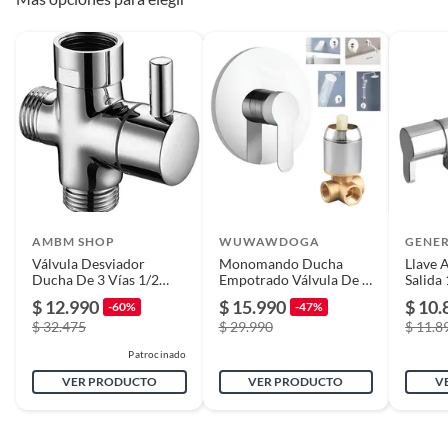
reparados, abiertos, de segunda selección, remanufacturados o
con alguna deficiencia, que sean comprados en esa condición a
un precio reducido.
Alimentos, bebidas, medicamentos, suplementos alimenticios,
vitaminas, entre otros análogos.
Pinturas de un color a solicitud.
Plantas.
De uso personal.
AMBM SHOP
WUWAWDOGA
GENE
Válvula Desviador
Monomando Ducha
Llave 
Ducha De 3 Vías 1/2
Empotrado Válvula De 3
Salida
Pulgada
Vías De Cobre Complet
Teflon
$ 12.990
$ 15.990
$ 10.
-60%
-47%
$ 32.475
$ 29.990
$ 11.8
Patrocinado
VER PRODUCTO
VER PRODUCTO
V