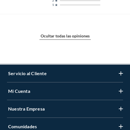
2
1
Ocultar todas las opiniones
Servicio al Cliente
Mi Cuenta
Contáctanos
Medios de Pago
Nuestra Empresa
Registrate
Cambios y Devoluciones
Cambiar Contraseña
Tiendas y horarios
Comunidades
Sobre Nosotros