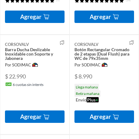
(7)
(39)
Agregar
Agregar
CORSOVALV
CORSOVALV
Barra Ducha Deslizable
Botón Rectangular Cromado
Inoxidable con Soporte y
de 2 etapas (Dual Flush) para
Jabonera
WC de 79x35mm
Por SODIMAC
Por SODIMAC
$ 22.990
$ 8.990
6
cuotas sin interés
Llega mañana
Retira mañana
Envío
Plus
+
Agregar
Agregar