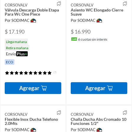
CORSOVALV
CORSOVALV
Válvula Descarga Doble Etapa
Asiento WC Elongado Cierre
Para Wc One Piece
Suave
Por SODIMAC
Por SODIMAC
$ 17.190
$ 16.990
6
cuotas sin interés
Llega mañana
Retira mañana
Envío
Plus
+
ECO
(7)
Agregar
Agregar
CORSOVALV
CORSOVALV
Flexible Inox Ducha Telefono
Challa Ducha Abs Cromado 10
2.0Mts
Funciones 1/2"
Por SODIMAC
Por SODIMAC