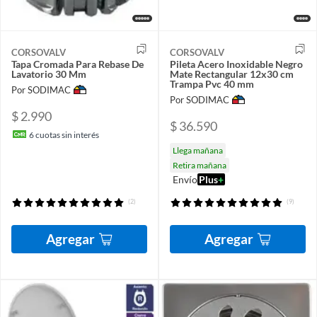
CORSOVALV
CORSOVALV
Tapa Cromada Para Rebase De
Pileta Acero Inoxidable Negro
Lavatorio 30 Mm
Mate Rectangular 12x30 cm
Trampa Pvc 40 mm
Por SODIMAC
Por SODIMAC
$ 2.990
$ 36.590
6
cuotas sin interés
Llega mañana
Retira mañana
Envío
Plus
+
(2)
(9)
Agregar
Agregar