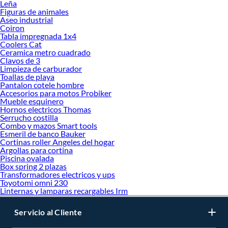
Leña
Figuras de animales
Aseo industrial
Coiron
Tabla impregnada 1x4
Coolers Cat
Ceramica metro cuadrado
Clavos de 3
Limpieza de carburador
Toallas de playa
Pantalon cotele hombre
Accesorios para motos Probiker
Mueble esquinero
Hornos electricos Thomas
Serrucho costilla
Combo y mazos Smart tools
Esmeril de banco Bauker
Cortinas roller Angeles del hogar
Argollas para cortina
Piscina ovalada
Box spring 2 plazas
Transformadores electricos y ups
Toyotomi omni 230
Linternas y lamparas recargables Irm
Servicio al Cliente