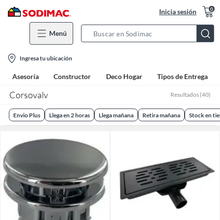
0
Inicia sesión
Menú
Search
Bar
location-
Ingresa tu ubicación
icon
Asesoría
Constructor
Deco Hogar
Tipos de Entrega
Corsovalv
Resultados
(
40
)
Envio Plus
Llega en 2 horas
Llega mañana
Retira mañana
Stock en ti