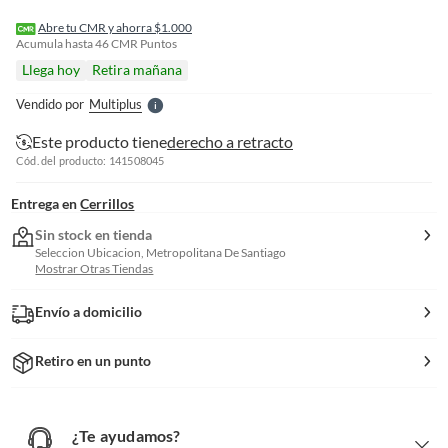
I
r
Abre tu CMR y ahorra $1.000
e
Acumula hasta
46
CMR Puntos
l
Llega hoy
Retira mañana
l
e
Vendido por
Multiplus
S
Este producto tiene
derecho a retracto
Cód. del producto: 141508045
Entrega en
Cerrillos
Sin stock en tienda
Seleccion Ubicacion, Metropolitana De Santiago
Mostrar Otras Tiendas
Envío a domicilio
Retiro en un punto
¿Te ayudamos?
¿