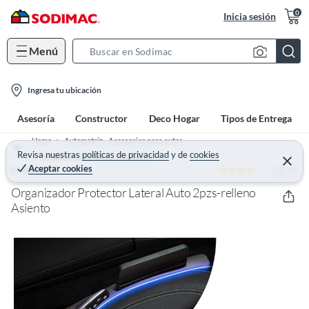
0
Inicia sesión
Menú
S
e
l
a
Ingresa tu ubicación
o
r
Asesoría
Constructor
Deco Hogar
Tipos de Entrega
c
c
a
h
Home
Automotriz - Accesorios para autos
t
Revisa nuestras
políticas de privacidad
y
de
cookies
B
Accesorios de interior para autos
C
Aceptar cookies
3.8 (4)
e
EVERSO
i
a
r
o
r
r
Organizador Protector Lateral Auto 2pzs-relleno
a
n
Asiento
r
-
i
c
o
n