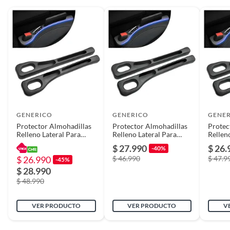
GENERICO
GENERICO
GENE
Protector Almohadillas
Protector Almohadillas
Protec
Relleno Lateral Para
Relleno Lateral Para
Rellen
Espacios Asiento
Espacios As 657
Espaci
$ 27.990
$ 26.
-40%
$ 26.990
$ 46.990
$ 47.9
-45%
$ 28.990
$ 48.990
VER PRODUCTO
VER PRODUCTO
V