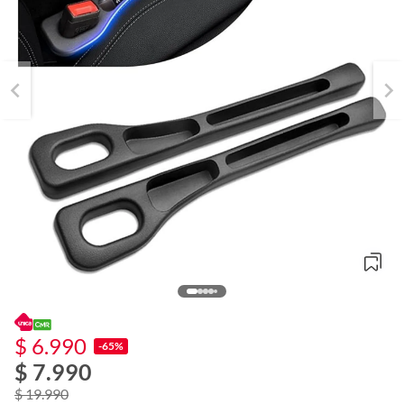
$ 6.990
-65%
$ 7.990
o
f
$ 19.990
n