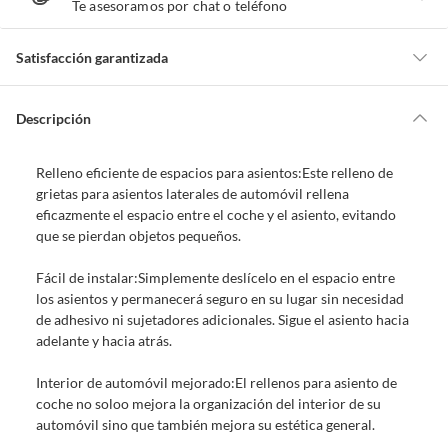
T
Te asesoramos por chat o teléfono
e
a
y
u
d
Satisfacción garantizada
a
m
o
s
Por ley, tienes hasta
10 días para devolver un producto
si te arrepientes
?
de la compra.
Descripción
Debe estar en perfecto estado, con todas sus etiquetas, sellos intactos y
sin uso, tal como te lo entregamos. Ten en cuenta que lo debes haber
Relleno eficiente de espacios para asientos:Este relleno de
comprado por internet y que hay ciertas categorías que no tienen este
grietas para asientos laterales de automóvil rellena
derecho:
eficazmente el espacio entre el coche y el asiento, evitando
Productos que, por su naturaleza, no puedan ser devueltos,
que se pierdan objetos pequeños.
puedan deteriorarse o caducar con rapidez.
Confeccionados a la medida.
Fácil de instalar:Simplemente deslícelo en el espacio entre
De uso personal.
los asientos y permanecerá seguro en su lugar sin necesidad
de adhesivo ni sujetadores adicionales. Sigue el asiento hacia
En sodimac.cl te damos
30 días desde que recibes el producto
. Debe
adelante y hacia atrás.
estar en perfecto estado, con todas sus etiquetas y sin uso, tal como te lo
entregamos.
Interior de automóvil mejorado:El rellenos para asiento de
Productos digitales que se entregan a través de una descarga
coche no soloo mejora la organización del interior de su
electrónica, por ejemplo, cupones de experiencia o programas
automóvil sino que también mejora su estética general.
para el computador.