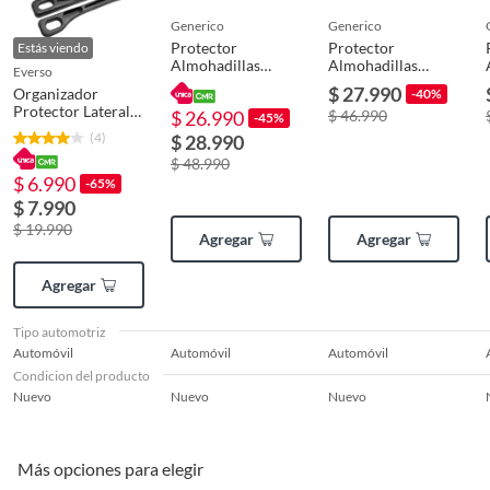
generico
generico
Protector
Protector
Estás viendo
Almohadillas
Almohadillas
everso
Relleno Lateral
Relleno Lateral
$ 27.990
Organizador
-40%
Para Espacios
Para Espacios As
Protector Lateral
$ 26.990
$ 46.990
Asiento
657
-45%
Auto 2pzs-relleno
(4)
$ 28.990
Asiento
$ 48.990
$ 6.990
-65%
$ 7.990
$ 19.990
Agregar
Agregar
Agregar
Tipo automotriz
Automóvil
Automóvil
Automóvil
Condicion del producto
Nuevo
Nuevo
Nuevo
Más opciones para elegir