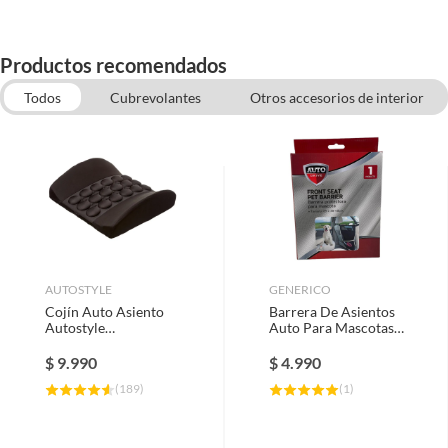
Productos recomendados
Todos
Cubrevolantes
Otros accesorios de interior
Pisos de gomas para auto
Amarres, Eslingas y Pulpos
Organizadores para autos
AUTOSTYLE
GENERICO
Cojín Auto Asiento
Barrera De Asientos
Autostyle
Auto Para Mascotas
Viscoelástico
Auto Drive Multiuso
Ergonómico Negro
$
9.990
$
4.990
36x36 cm
(
189
)
(
1
)