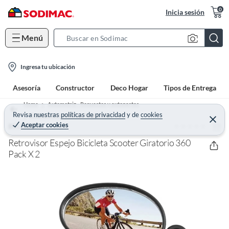
0
Inicia sesión
Menú
S
e
l
a
Ingresa tu ubicación
o
r
Asesoría
Constructor
Deco Hogar
Tipos de Entrega
c
c
a
h
Home
Automotriz - Repuestos y autopartes
t
Revisa nuestras
políticas de privacidad
y
de
cookies
B
Espejos Retrovisores Y Laterales
C
Aceptar cookies
(0)
e
BELKRA
i
a
r
o
r
r
Retrovisor Espejo Bicicleta Scooter Giratorio 360
a
n
Pack X 2
r
-
i
c
o
n