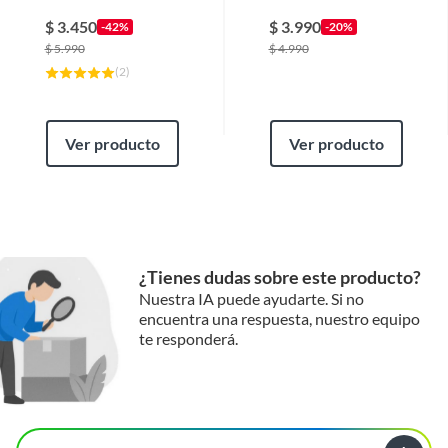
135 / Ns 150 / Ns 160
Gsxs 150 Japones
Garantía
6 meses
$
3.450
$
3.990
-42%
-20%
$
5.990
$
4.990
(
2
)
Ver producto
Ver producto
¿Tienes dudas sobre este producto?
Nuestra IA puede ayudarte. Si no
encuentra una respuesta, nuestro equipo
te responderá.