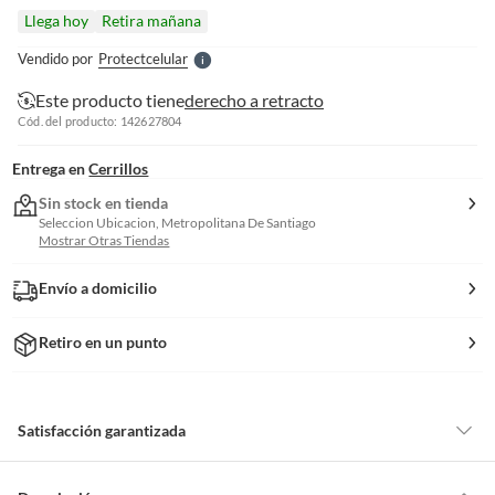
l
Llega hoy
Retira mañana
l
e
Vendido por
Protectcelular
S
Este producto tiene
derecho a retracto
Cód. del producto: 142627804
Entrega en
Cerrillos
Sin stock en tienda
Seleccion Ubicacion, Metropolitana De Santiago
Mostrar Otras Tiendas
Envío a domicilio
Retiro en un punto
Satisfacción garantizada
Por ley, tienes hasta
10 días para devolver un producto
si te arrepientes
de la compra.