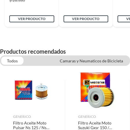
$ 28.580
Con Yamaha Ktm Honda
Modelo
Giratorio 360
VER PRODUCTO
VER PRODUCTO
V
Material
Vidrio
Forma
Alveolar
Productos recomendados
Todos
Camaras y Neumaticos de Bicicleta
Incluye
Pack X 2 Retrovisores
Zapatos de Seguridad
Sierra Circular
Traba Volantes y Traba Ruedas
Bombas Presurizadoras
Sistema de fijación
Cinturón
Diámetro
7 cm
GENERICO
GENERICO
Profundidad
5 cm
Filtro Aceite Moto
Filtro Aceite Moto
Pulsar Ns 125 / Ns
Suzuki Gxsr 150 /