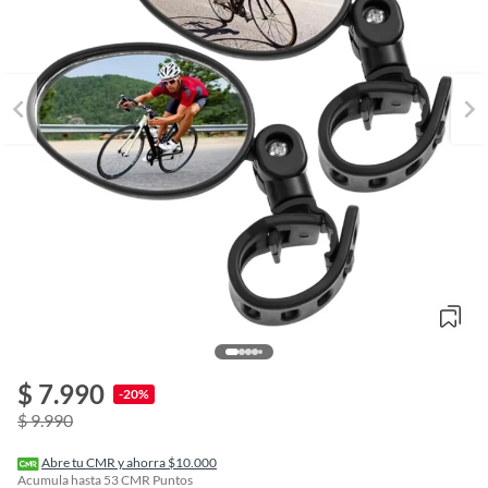
$ 7.990
o
-20%
f
$ 9.990
n
I
r
Abre tu CMR y ahorra $10.000
e
Acumula hasta
53
CMR Puntos