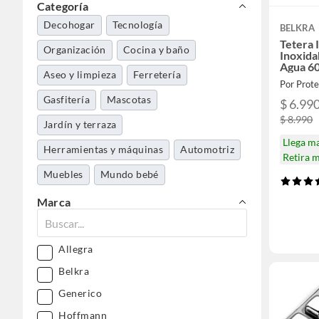
Categoría
Decohogar
Tecnología
BELKRA
Tetera 
Organización
Cocina y baño
Inoxida
Agua 6
Aseo y limpieza
Ferretería
Por Prote
Gasfitería
Mascotas
$ 6.99
$ 8.990
Jardín y terraza
Llega m
Herramientas y máquinas
Automotriz
Retira 
Muebles
Mundo bebé
Deportes y aire libre
Marca
Allegra
Belkra
Generico
Hoffmann