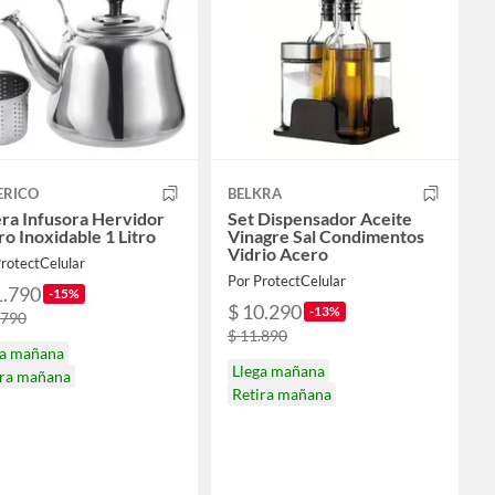
ERICO
BELKRA
ra Infusora Hervidor
Set Dispensador Aceite
o Inoxidable 1 Litro
Vinagre Sal Condimentos
Vidrio Acero
rotectCelular
Por ProtectCelular
1.790
-15%
$ 10.290
-13%
.790
$ 11.890
ga mañana
Llega mañana
ira mañana
Retira mañana