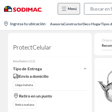
Menú
location-
Ingresa tu ubicación
Asesoría
Constructor
Deco Hogar
Tipos 
icon
Ordena
Recom
ProtectCelular
Resultados
(
112
)
Tipo de Entrega
Envío a domicilio
Llega mañana
Retiro en un punto
Retira mañana