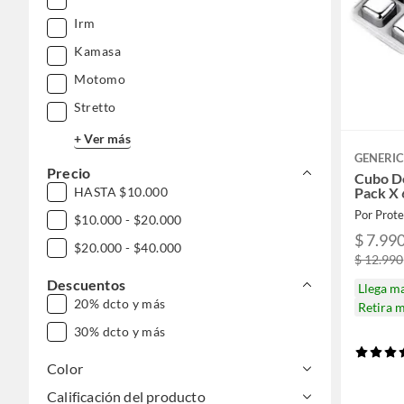
Irm
Kamasa
Motomo
Stretto
+ Ver más
GENERI
Precio
Cubo De
HASTA $10.000
Pack X 
Por Prote
$10.000 - $20.000
$ 7.99
$20.000 - $40.000
$ 12.990
Descuentos
Llega m
20% dcto y más
Retira 
30% dcto y más
Color
Calificación del producto