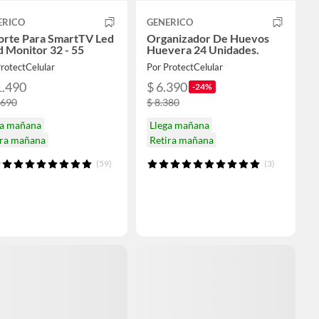
ERICO
GENERICO
orte Para SmartTV Led
Organizador De Huevos
 Monitor 32 - 55
Huevera 24 Unidades.
rotectCelular
Por ProtectCelular
1.490
$ 6.390
-24%
.690
$ 8.380
ga mañana
Llega mañana
ira mañana
Retira mañana
(59)
(3)