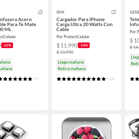
IRM
GEN
Infusora Acero
Cargador Para iPhone
Tete
ble Para Te Mate
Carga Ultra 20 Watts Con
Infu
00 ML
Cable
Por P
ctCelular
Por ProtectCelular
$ 1
0
$ 11.990
-22%
-14%
$ 14
$ 13.990
Lle
añana
Llega mañana
Ret
mañana
Retira mañana
(7)
(11)