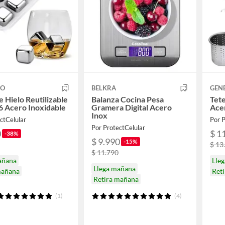
CO
BELKRA
GEN
 Hielo Reutilizable
Balanza Cocina Pesa
Tete
6 Acero Inoxidable
Gramera Digital Acero
Acer
Inox
ctCelular
Por P
Por ProtectCelular
0
$ 1
-38%
$ 9.990
-15%
$ 13
$ 11.790
añana
Lle
Llega mañana
mañana
Ret
Retira mañana
(1)
(4)