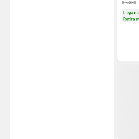
$ 5.380
Llega m
Retira 