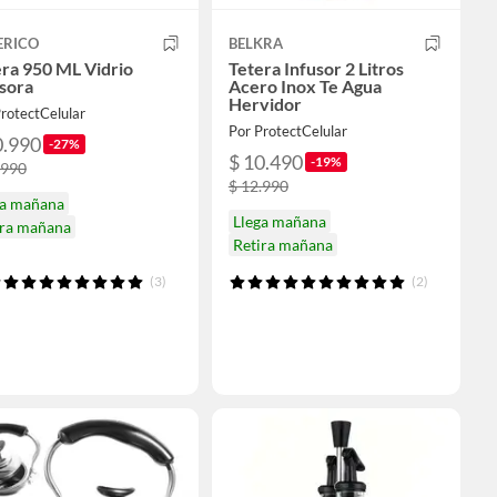
ERICO
BELKRA
ra 950 ML Vidrio
Tetera Infusor 2 Litros
sora
Acero Inox Te Agua
Hervidor
rotectCelular
Por ProtectCelular
0.990
-27%
$ 10.490
-19%
.990
$ 12.990
ga mañana
Llega mañana
ira mañana
Retira mañana
(3)
(2)