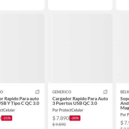
CO
GENERICO
BEL
r Rapido Para auto
Cargador Rapido Para Auto
Sop
SB Y Tipo C QC 3.0
3 Puertos USB QC 3.0
And
Mag
ctCelular
Por ProtectCelular
Por P
0
$ 7.890
-21%
-20%
$ 7
$ 9.890
$ 9.