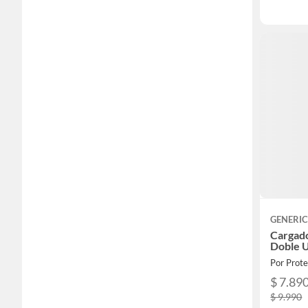
GENERI
Cargado
Doble U
Por Prote
$ 7.89
$ 9.990