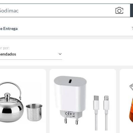
Search
Bar
de Entrega
r por
:
endados