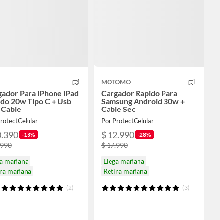
MOTOMO
gador Para iPhone iPad
Cargador Rapido Para
ido 20w Tipo C + Usb
Samsung Android 30w +
 Cable
Cable Sec
rotectCelular
Por ProtectCelular
0.390
$ 12.990
-13%
-28%
.990
$ 17.990
ga mañana
Llega mañana
ira mañana
Retira mañana
(2)
(3)