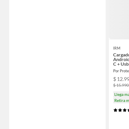
IRM
Cargad
Android
C + Us
Por Prote
$ 12.9
$ 15.990
Llega m
Retira 