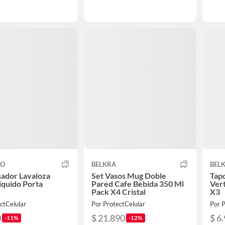
CO
BELKRA
BEL
ador Lavaloza
Set Vasos Mug Doble
Tap
iquido Porta
Pared Cafe Bebida 350 Ml
Vert
a
Pack X4 Cristal
X3
ctCelular
Por ProtectCelular
Por P
0
$ 21.890
$ 6
-11%
-12%