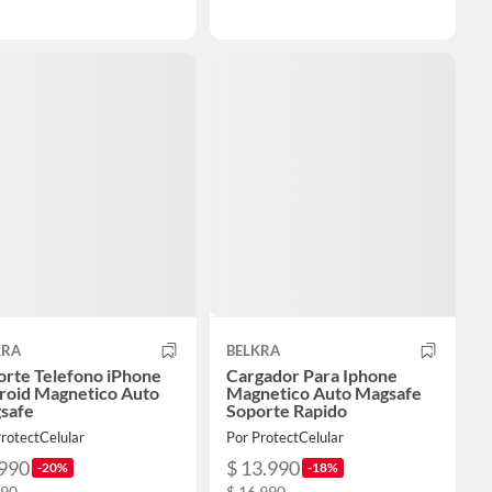
KRA
BELKRA
orte Telefono iPhone
Cargador Para Iphone
roid Magnetico Auto
Magnetico Auto Magsafe
safe
Soporte Rapido
rotectCelular
Por ProtectCelular
.990
$ 13.990
-20%
-18%
990
$ 16.990