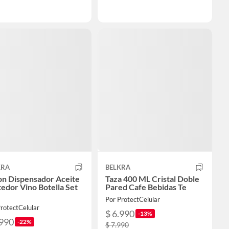
KRA
BELKRA
on Dispensador Aceite
Taza 400 ML Cristal Doble
edor Vino Botella Set
Pared Cafe Bebidas Te
Por ProtectCelular
rotectCelular
$ 6.990
-13%
.990
-22%
$ 7.990