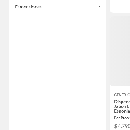
Dimensiones
GENERI
Dispens
Jabon L
Esponj
Por Prote
$ 4.79