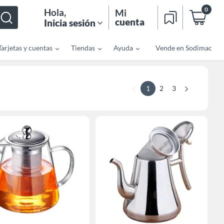
0
Hola
,
Mi
cuenta
Inicia sesión
Tarjetas y cuentas
Tiendas
Ayuda
Vende en Sodimac
1
2
3