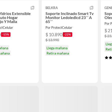
BELKRA
GEN
Vidrios Extensible
Soporte Inclinado Smart Tv
Sop
Auto Hogar
Monitor Ledoledlcd 23´´ A
Oled
jo Y Malla
65´´
Por P
ctCelular
Por ProtectCelular
$ 2
0
$ 10.890
-15%
-22%
$ 23
$ 13.990
Lle
añana
Llega mañana
Ret
mañana
Retira mañana