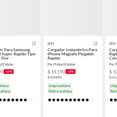
IRM
IRM
or Para Samsung
Cargador Inalambrico Para
Car
 Super Rapido Tipo
iPhone Magsafe Plegable
Rap
b 35w
Rapido
Con
ctCelular
Por ProtectCelular
Por P
90
$ 16.190
$ 1
-19%
-19%
$ 19.890
$ 11
añana
Llega mañana
Lle
mañana
Retira mañana
Ret
(5)
(2)