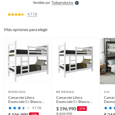
Vendido por
Todoproductos
S
4.7 (3)
Más opciones para elegir
KIDSCOOL
BE DESIGN
CIC
Camarote Litera
Camarote Litera
Camar
Essenciale Cr Blanco
Essenciale Cr Blanco
Desmo
Con Escalera
Con Escalera
3.7
(3)
$ 196.990
-27%
$ 269.990
$ 196.990
$ 244
-27%