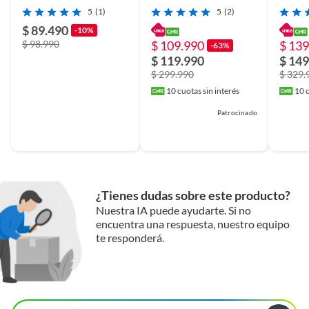
Ellie
Espuma
5
(1)
5
(2)
$ 89.490
-10%
$ 98.990
$ 109.990
$ 139
-63%
$ 119.990
$ 149
$ 299.990
$ 329.
10
cuotas sin interés
10
c
Patrocinado
¿Tienes dudas sobre este producto?
Nuestra IA puede ayudarte. Si no
encuentra una respuesta, nuestro equipo
te responderá.