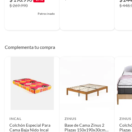
$ 269.990
$ 448.
Patrocinado
Complementa tu compra
INCAL
ZINUS
ZINUS
Colchón Especial Para
Base de Cama Zinus 2
Colchó
Cama Baja Nido Incal
Plazas 150x190x30cm
Plaza