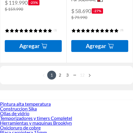
$ 119.990
-25%
$ 159.990
$ 58.690
-27%
$ 79.990
(1)
(9)
Agregar
Agregar
...
1
2
3
12
Pintura alta temperatura
Construccion Sika
Ollas de vidrio
Temporizadores y timers Completel
Herramientas y maquinas Brooklyn
Oxicloruro de cobre
Placa carpintera 15mm