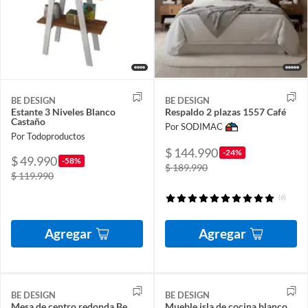
BE DESIGN
BE DESIGN
Estante 3 Niveles Blanco
Respaldo 2 plazas 1557 Café
Castaño
Por SODIMAC
Por Todoproductos
$ 144.990
-24%
$ 49.990
-58%
$ 189.990
$ 119.990
(6)
Agregar
Agregar
BE DESIGN
BE DESIGN
Mesa de centro redonda Be
Mueble isla de cocina blanco