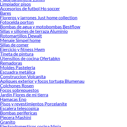
Limpiador pisos
Accesorios de futbol Ho soccer
Bares
Floreros y jarrones Just home collection
Fotocelda porton
Bombas de agua y motobombas Bestflow
Sillas y sillones de terraza Aluminio
Rotomartillos Dewalt
Menaje Simpel home
Sillas de comer
Ejercicio y fitness Hwm
Tineta de pintura
Utensilios de cocina Ofertabkn
Remadoras
Moldes Pasteleria
Escuadra metálica
Construccion Volcanita
Apliques exterior y focos tortuga Blumenau
Colchones Rosen
Focos sobrepuestos
Jardin Flores de mi tierra
Hamacas Eno
Pisos y revestimientos Porcelanite
Escalera telescopica
Bombas perifericas
Piecera Mashini
Granito
Electrodomesticos cocina Ninja