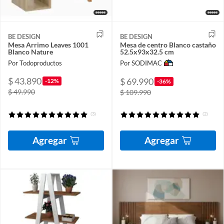
BE DESIGN
BE DESIGN
Mesa Arrimo Leaves 1001
Mesa de centro Blanco castaño
Blanco Nature
52.5x93x32.5 cm
Por Todoproductos
Por SODIMAC
$ 43.890
$ 69.990
-12%
-36%
$ 49.990
$ 109.990
(3)
(2)
Agregar
Agregar