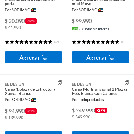
perla
miel Moveli
Por SODIMAC
Por SODIMAC
$ 30.090
$ 99.990
-28%
$ 41.990
6
cuotas sin interés
(17)
(6)
Agregar
Agregar
BE DESIGN
BE DESIGN
Cama 1 plaza de Estructura
Cama Multifuncional 2 Plazas
Xangai Blanco
Pets Blanca Con Cajones
Por SODIMAC
Por Todoproductos
$ 249.990
$ 94.990
-29%
-32%
$ 349.990
$ 139.990