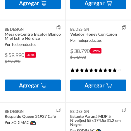
Agregar
Agregar
BE DESIGN
BE DESIGN
Mesa de Centro Bicolor Blanco
Velador Honey Con Cajón
Miel Estilo Nórdico
Por Todoproductos
Por Todoproductos
$ 38.790
-29%
$ 59.990
-40%
$ 54.990
$ 99.990
(1)
Agregar
Agregar
BE DESIGN
BE DESIGN
Respaldo Queen 31927 Café
Estante Paraná MDP 5
Nivel(es) 55x174.5x31.2 cm
Por SODIMAC
Negro
Por SODIMAC