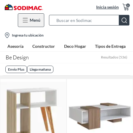
0
Inicia sesión
Menú
Search
Bar
location-
Ingresa tu ubicación
icon
Asesoría
Constructor
Deco Hogar
Tipos de Entrega
Be Design
Resultados
(
536
)
Envio Plus
Llega mañana