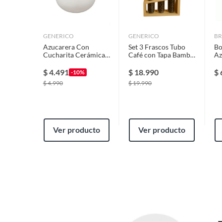
GENERICO
GENERICO
BR
Azucarera Con
Set 3 Frascos Tubo
Bo
Cucharita Cerámica
Café con Tapa Bambú
Az
250cc
+ Base Madera –
co
Decorativos / Cocina
$
4.491
$
18.990
$
-10%
Premium
$
4.990
$
19.990
Ver producto
Ver producto