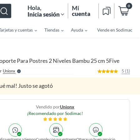
0
Hola
,
Mi
cuenta
Inicia sesión
Tarjetas y cuentas
Tiendas
Ayuda
Vende en Sodimac
o
f
n
I
r
e
oporte Para Postres 2 Niveles Bambu 25 cm 5Five
l
l
e
5 (1)
r
Unionx
S
ué mal! Justo se agotó
Vendido por
Unionx
¡Recomendado por Sodimac!
liza entregas a tiempo
Cumple con sus entregas
Ofrece un buen servicio