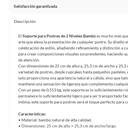
Satisfacción garantizada
Por ley, tienes hasta
10 días para devolver un producto
si
Descripción
Debe estar en perfecto estado, con todas sus etiquetas, sell
en cuenta que lo debes haber comprado por internet y que 
El
Soporte para Postres de 2 Niveles Bambú
es mucho más que 
Productos que, por su naturaleza, no puedan ser devueltos, pu
arte que eleva la presentación de cualquier postre. Su diseño 
Confeccionados a la medida.
celebración de estilo, añadiendo refinamiento y distinción a 
para crear composiciones visuales sorprendentes, haciendo que
De uso personal.
de atención.
En sodimac.cl te damos
30 días desde que recibes el prod
Con dimensiones de 25 cm de altura, 25,3 cm de ancho y 25,3 c
etiquetas y sin uso, tal como te lo entregamos.
variedad de postres, desde cupcakes hasta pequeños pasteles, e
solo proporciona una apariencia natural y cálida, sino que tam
Productos digitales que se entregan a través de una desc
mantiene una sensación de ligereza que complementa cualqui
programas para el computador.
Con un peso de 0,553 kg, este soporte es lo suficientemente r
Productos a pedido o confeccionados a medida.
permanece lo suficientemente ligero para ser transportado fác
íntima, este soporte para postres será el toque perfecto para 
Productos que han sido informados como imperfectos, 
remanufacturados o con alguna deficiencia, que sean comprado
Características:
Alimentos, bebidas, medicamentos, suplementos alimenticios, v
• Material: bambú natural de alta calidad.
Pinturas de un color a solicitud.
• Dimensiones: 25 cm de alto × 25,3 cm de ancho/largo.