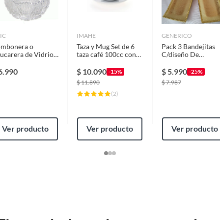
IC
IMAHE
GENERICO
mbonera o
Taza y Mug Set de 6
Pack 3 Bandejitas
ucarera de Vidrio
taza café 100cc con
C/diseño De
n tapa
platillo apilable. línea
Melamina - Dorad
tower IMAHE
6.990
$
10.090
$
5.990
-15%
-25%
$
11.890
$
7.987
(
2
)
Ver producto
Ver producto
Ver producto