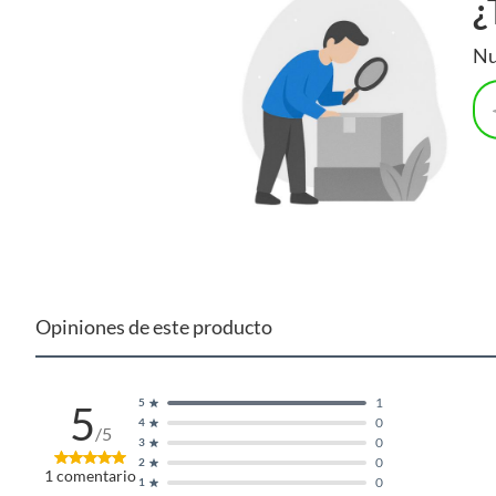
¿
Nu
Opiniones de este producto
1
5
5
0
4
/5
0
3
0
2
1
comentario
0
1