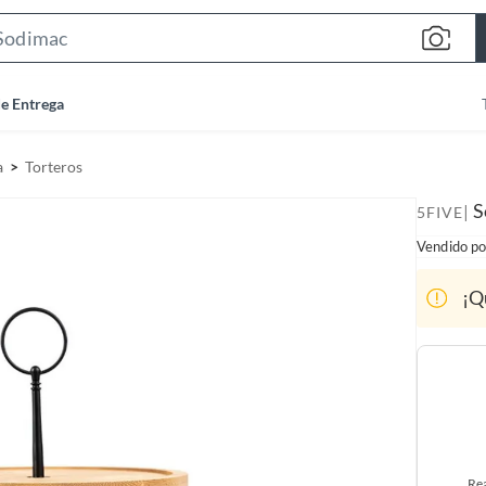
S
e
a
de Entrega
r
c
a
Torteros
h
B
S
|
5FIVE
a
Vendido po
r
¡Q
Rea