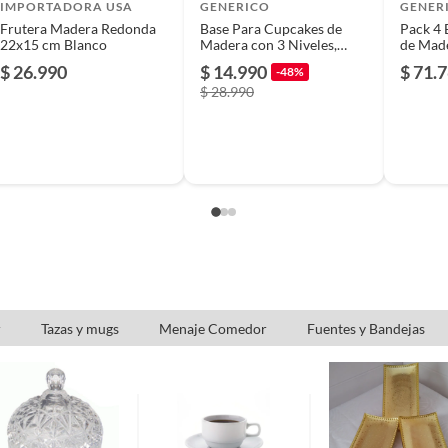
IMPORTADORA USA
GENERICO
GENER
 Para Postres
Frutera Madera Redonda
Base Para Cupcakes de
Pack 4
22x15 cm Blanco
Madera con 3 Niveles,
de Mad
Soporte de Exhibición
$ 26.990
$ 14.990
$ 71.
-48%
Circular Para Postres
 ensamblado requerido
$ 28.990
o,Antideslizante
 (solo madera)
r
Tazas y mugs
Menaje Comedor
Fuentes y Bandejas