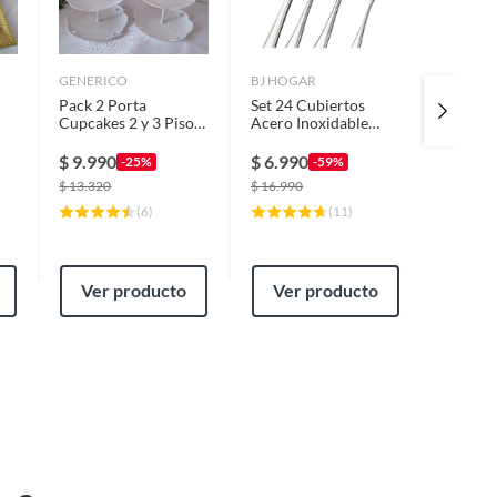
GENERICO
BJ HOGAR
OEM
Pack 2 Porta
Set 24 Cubiertos
Cesta D
Cupcakes 2 y 3 Pisos
Acero Inoxidable
Verdura
o
Tipo Pirámide
Cuchillo Tenedor
Centro
Cuchara Caja
Madera
$
9.990
$
6.990
$
8.99
-25%
-59%
$
13.320
$
16.990
$
17.980
(
6
)
(
11
)
Ver producto
Ver producto
Ver