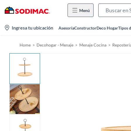
Menú
l
Ingresa tu ubicación
Asesoría
Constructor
Deco Hogar
Tipos 
o
c
Home
Decohogar - Menaje
Menaje Cocina
Reposteri
a
t
i
o
n
-
i
c
o
n