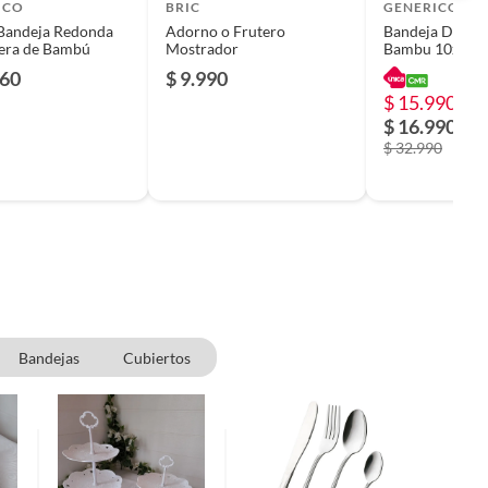
ICO
BRIC
GENERICO
 Bandeja Redonda
Adorno o Frutero
Bandeja De Ma
era de Bambú
Mostrador
Bambu 10x25x
760
$ 9.990
$ 15.990
-5
$ 16.990
$ 32.990
Bandejas
Cubiertos