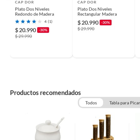
CAP DOR
CAP DOR
Modelo
Soporte
Plato Dos Niveles
Plato Dos Niveles
Redondo de Madera
Rectangular Madera
4
(1)
$ 20.990
-30%
Tipo de ensamblado
Algo de
$ 29.990
$ 20.990
-30%
$ 29.990
Color
Bambú
Características
Durader
Acabado
Natural
Productos recomendados
Todos
Tabla para Pica