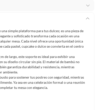
 te arrepientes de la compra.
os intactos y sin uso, tal como te lo entregamos. Ten
hay ciertas categorías que no tienen este derecho:
una simple plataforma para tus dulces; es una pieza de
edan deteriorarse o caducar con rapidez.
elegante y sofisticado transforma cada ocasión en una
cualquier mesa. Cada nivel ofrece una oportunidad única
 cada pastel, cupcake o dulce se convierta en el centro
ucto
. Debe estar en perfecto estado, con todas sus
m de largo, este soporte es ideal para exhibir una
n su diseño circular sin pie. El material de bambú no
bién garantiza durabilidad y resistencia, mientras
arga electrónica, por ejemplo, cupones de experiencia o
er ambiente.
obusto para sostener tus postres con seguridad, mientras
ilmente. Ya sea en una celebración formal o una reunión
completar tu mesa con elegancia.
usados, reparados, abiertos, de segunda selección,
s en esa condición a un precio reducido.
itaminas, entre otros análogos.