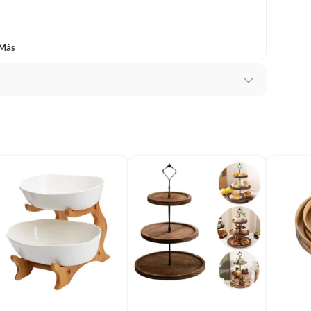
 Más
e daños físicos causados por mal uso, uso excesivo,
ación, transporte o descuido. Debe venir en su caja