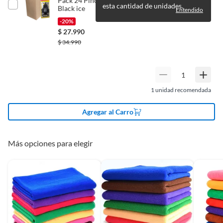
Pack 24 Pinos Aromáticos Little Trees Aroma
Tipo de accesorio de
Paños
esta cantidad de unidades.
Black ice
Entendido
limpieza
-20%
$
27.990
$
34.990
1
unidad recomendada
Agregar al Carro
Más opciones para elegir