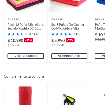
EVERSO
EVERSO
BELK
Pack 12 Paño Microfibra
Set 3 Paños De Cocina
Paño T
Secado Rapido 30*60
De Microfibra Alta
Multiu
Cm
Calidad 40x40
Secado
3.5
(4)
5
(1)
$ 10.
$ 12.9
$ 10.990
$ 5.990
-35%
-57%
$ 16.990
$ 13.990
VER PRODUCTO
VER PRODUCTO
V
Complementa tu compra