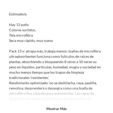
sin uso, tal como te lo entregamos. Ten en cuenta que lo debes haber
comprado por internet y que hay ciertas categorías que no tienen este
Estimado/a
derecho:
Productos que, por su naturaleza, no puedan ser devueltos,
Hay 13 paño
puedan deteriorarse o caducar con rapidez.
Colores surtidos,
Confeccionados a la medida.
Tela microfibra
De uso personal.
Seca muy rápido, muy sueva
En sodimac.cl te damos
30 días desde que recibes el producto
. Debe
Pack 13 x: atrapa más, trabaja menos: toallas de microfibra
estar en perfecto estado, con todas sus etiquetas y sin uso, tal como te lo
ultraabsorbentes funciona como folículos de raíces de
entregamos.
plantas, absorbiendo y bloqueando 8 veces a 10 veces su
Productos digitales que se entregan a través de una descarga
peso en líquidos, partículas, humedad, mugre y suciedad en
electrónica, por ejemplo, cupones de experiencia o programas
mucho menos tiempo que los trapos de limpieza
para el computador.
tradicionales 'resistentes'.
Rendimiento optimizado: no se deshilacha, raya, pastilla,
Productos a pedido o confeccionados a medida.
remolina, desprenderá o desangra como una toalla de
Productos que han sido informados como imperfectos, usados,
microfibra fina y barata para automóviles. Las capas de
reparados, abiertos, de segunda selección, remanufacturados o
liberación de secado rápido hacen de estas toallas de
con alguna deficiencia, que sean comprados en esa condición a
microfibra ideales para automóviles, creando ese
un precio reducido.
Mostrar Más
espectacular brillo de espejo sin remolinos con nuestros
Alimentos, bebidas, medicamentos, suplementos alimenticios,