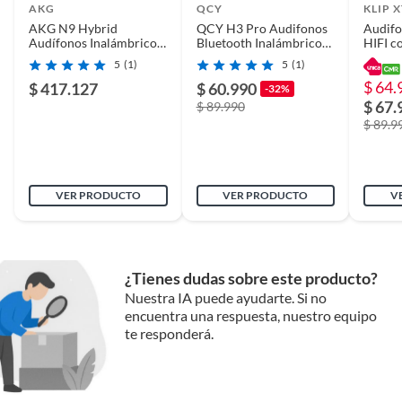
AKG
QCY
KLIP 
AKG N9 Hybrid
QCY H3 Pro Audifonos
Audifo
Audífonos Inalámbricos,
Bluetooth Inalámbricos
HIFI c
Detalle de la garantía
1 año
Cancelación Ruido,
ANC - Negro
autono
5
(1)
5
(1)
Dongle USB-C 2.4 GHz,
$ 64.
BT, Color Negro
$ 417.127
$ 60.990
-32%
$ 67.
$ 89.990
Modelo
AKG N9
$ 89.9
VER PRODUCTO
VER PRODUCTO
V
¿Tienes dudas sobre este producto?
Nuestra IA puede ayudarte. Si no
encuentra una respuesta, nuestro equipo
te responderá.