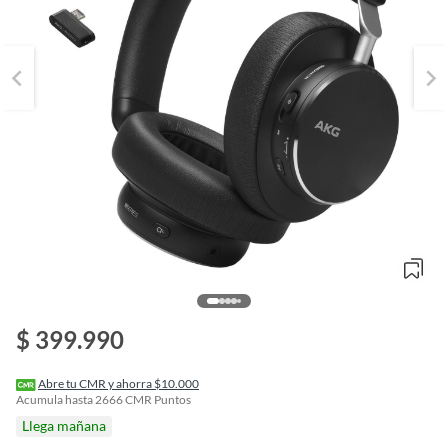
o
$ 399.990
f
n
I
r
Abre tu CMR y ahorra $10.000
e
Acumula hasta
2666
CMR Puntos
l
Llega mañana
l
e