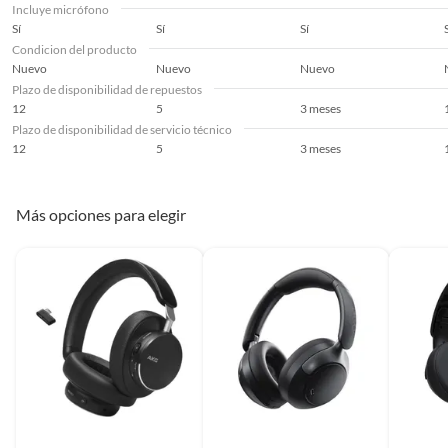
Incluye micrófono
Resistente al agua
No
Sí
Sí
Sí
Condicion del producto
Nuevo
Nuevo
Nuevo
Deportivo
Sí
Plazo de disponibilidad de repuestos
12
5
3 meses
Plazo de disponibilidad de servicio técnico
Plazo de
12
12
5
3 meses
disponibilidad de
repuestos
Más opciones para elegir
Plazo de
12
disponibilidad de
servicio técnico
Condicion del
Nuevo
producto
Garantía
1 año