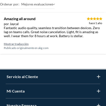
Ordenar por:
Mejores evaluaciones
Amazing all around
hace 1 año
por Jaycal
Fantastic audio quality, seamless transition between devices. Zero
lag on teams calls. Great noise cancelation. Light, fit is amazing as
well. I wear them for 8 hours at work. Battery is stellar.
Mostrar traducción
Publicado originalmente en
akg.com
Servicio al Cliente
Mi Cuenta
Contáctanos
Medios de Pago
Nuestra Empresa
Registrate