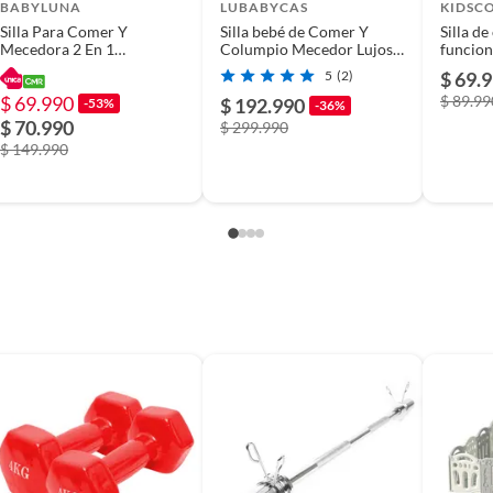
BABYLUNA
LUBABYCAS
KIDSC
Silla Para Comer Y
Silla bebé de Comer Y
Silla de
Mecedora 2 En 1
Columpio Mecedor Lujoso
funcion
Multifuncional Plegable Y
Azul Lubabycas
5
(2)
$ 69.
Bandeja Extraible
$ 69.990
$ 89.99
$ 192.990
-53%
-36%
$ 70.990
$ 299.990
$ 149.990