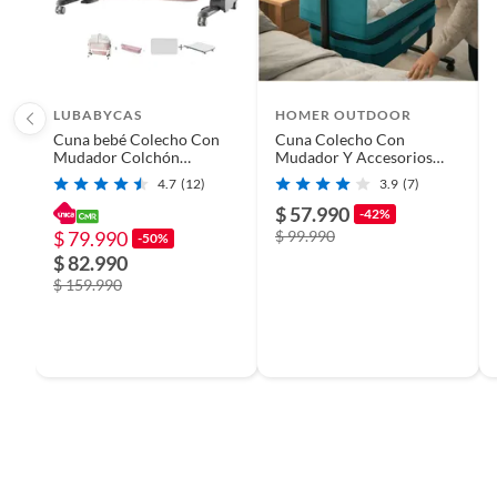
LUBABYCAS
HOMER OUTDOOR
Cuna bebé Colecho Con
Cuna Colecho Con
Mudador Colchón
Mudador Y Accesorios
Mosquitero Rosada
verde oscuro Homer
4.7
(12)
3.9
(7)
Lubabycas
$ 57.990
-42%
$ 79.990
$ 99.990
-50%
$ 82.990
$ 159.990