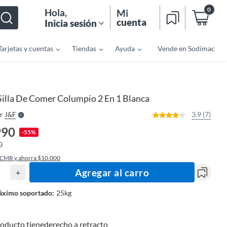
0
Hola
,
Mi
cuenta
Inicia sesión
Tarjetas y cuentas
Tiendas
Ayuda
Vende en Sodimac
o
f
n
I
r
e
Silla De Comer Columpio 2 En 1 Blanca
l
l
e
3.9 (7)
r
J&f
S
990
-55%
0
 CMR y ahorra $10.000
Agregar al carro
+
áximo soportado
:
25kg
roducto tiene
derecho a retracto