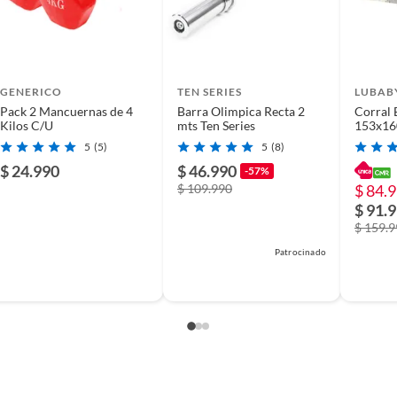
GENERICO
TEN SERIES
LUBAB
Pack 2 Mancuernas de 4
Barra Olimpica Recta 2
Corral
Kilos C/U
mts Ten Series
153x16
Accesor
5
(5)
5
(8)
$ 24.990
$ 46.990
-57%
$ 109.990
$ 84.
$ 91.
$ 159.
Patrocinado