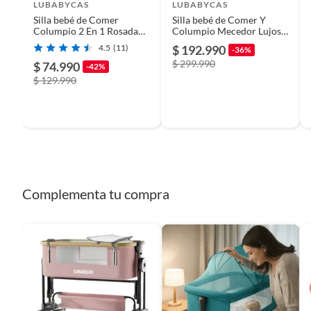
LUBABYCAS
LUBABYCAS
Silla bebé de Comer
Silla bebé de Comer Y
Columpio 2 En 1 Rosada
Columpio Mecedor Lujoso
Lubabycas
Gris Lubabycas
4.5
(11)
$ 192.990
-36%
$ 299.990
$ 74.990
-42%
$ 129.990
Complementa tu compra