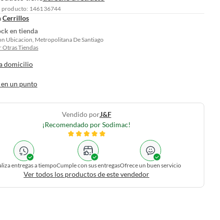
l producto: 146136744
n
Cerrillos
ock en tienda
on Ubicacion, Metropolitana De Santiago
 Otras Tiendas
a domicilio
 en un punto
Vendido por
J&f
¡Recomendado por Sodimac!
liza entregas a tiempo
Cumple con sus entregas
Ofrece un buen servicio
Ver todos los productos de este vendedor