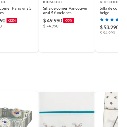
OOL
KIDSCOOL
KIDSCOOL
 comer Paris gris 5
Silla de comer Vancouver
Silla de comer 
es
azul 5 funciones
beige
990
$ 49.990
-22%
-33%
0
$ 74.990
$ 53.290
-4
$ 94.990