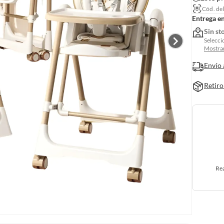
Cód. de
Entrega e
Sin st
Selecci
Mostrar
Envío 
Retiro
Rea