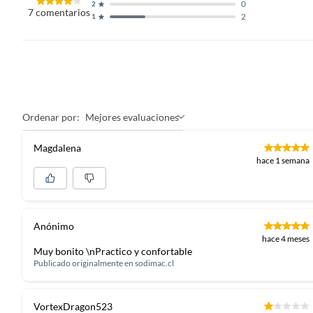
0
2
7
comentarios
2
1
Ordenar por:
Mejores evaluaciones
Magdalena
hace 1 semana
Anónimo
hace 4 meses
Muy bonito \nPractico y confortable
Publicado originalmente en
sodimac.cl
VortexDragon523