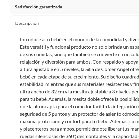
Satisfacción garantizada
Por ley, tienes hasta
10 días para devolver un producto
si
Descripción
Debe estar en perfecto estado, con todas sus etiquetas, sell
en cuenta que lo debes haber comprado por internet y que 
Introduce a tu bebé en el mundo de la comodidad y divers
Productos que, por su naturaleza, no puedan ser devueltos, pu
Este versátil y funcional producto no solo brinda un es
Confeccionados a la medida.
de sus comidas, sino que también se convierte en un c
De uso personal.
relajación y diversión para ambos. Con respaldo y apoya 
altura ajustable en 5 niveles, la Silla de Comer Angel o
En sodimac.cl te damos
30 días desde que recibes el prod
bebé en cada etapa de su crecimiento. Su diseño cuadr
etiquetas y sin uso, tal como te lo entregamos.
estabilidad, mientras que sus materiales resistentes y fi
Productos digitales que se entregan a través de una desc
ultra ancho de 32 cm y la mesita ajustable a 3 niveles 
programas para el computador.
para tu bebé. Además, la mesita doble ofrece la posibili
Productos a pedido o confeccionados a medida.
que la altura apta para el comedor facilita la integración
Productos que han sido informados como imperfectos, 
seguridad de 5 puntos y un protector de asiento cómodo y
remanufacturados o con alguna deficiencia, que sean comprado
máxima protección y confort para tu bebé. Además, su
Alimentos, bebidas, medicamentos, suplementos alimenticios, v
y placenteros para ambos, permitiéndote liberar tus m
Pinturas de un color a solicitud.
ruedas silenciosas de 360°, desmontables y la capacidad 