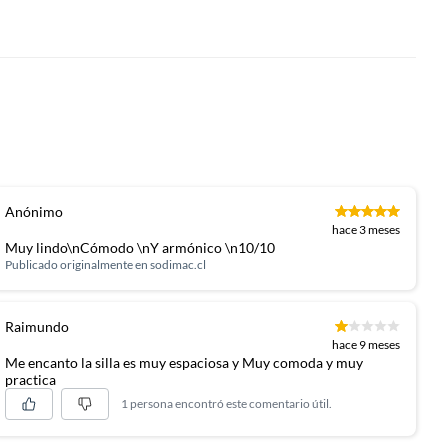
Anónimo
hace 3 meses
Muy lindo\nCómodo \nY armónico \n10/10
Publicado originalmente en
sodimac.cl
Raimundo
hace 9 meses
Me encanto la silla es muy espaciosa y Muy comoda y muy
practica
1 persona encontró este comentario útil.