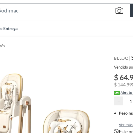
S
e
a
de Entrega
r
c
bés
h
B
|
BLLOQ
a
Vendido po
r
$ 64.
$ 144.99
Abre tu
−
Peso m
Ver más
Este p