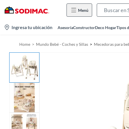
Menú
l
Ingresa tu ubicación
Asesoría
Constructor
Deco Hogar
Tipos 
o
c
Home
Mundo Bebé - Coches y Sillas
Mecedoras para be
a
t
i
o
n
-
i
c
o
n