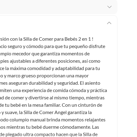
 te arrepientes de la compra.
os intactos y sin uso, tal como te lo entregamos. Ten
hay ciertas categorías que no tienen este derecho:
ión con la Silla de Comer para Bebés 2 en 1 !
edan deteriorarse o caducar con rapidez.
pacio seguro y cómodo para que tu pequeño disfrute
olumpio mecedor que garantiza momentos de
pies ajustables a diferentes posiciones, así como
frece la máxima comodidad y adaptabilidad para tu
ucto
. Debe estar en perfecto estado, con todas sus
ado y marco grueso proporcionan una mayor
rmes aseguran durabilidad y seguridad. El asiento
arga electrónica, por ejemplo, cupones de experiencia o
permiten una experiencia de comida cómoda y práctica
dad de comer y divertirse al mismo tiempo, mientras
 de tu bebé en la mesa familiar. Con un cinturón de
usados, reparados, abiertos, de segunda selección,
 suave, la Silla de Comer Angel garantiza la
s en esa condición a un precio reducido.
 modo columpio manual brinda momentos relajantes
itaminas, entre otros análogos.
anos mientras tu bebé duerme cómodamente. Las
de plegado ultra compacto hacen que la Silla de