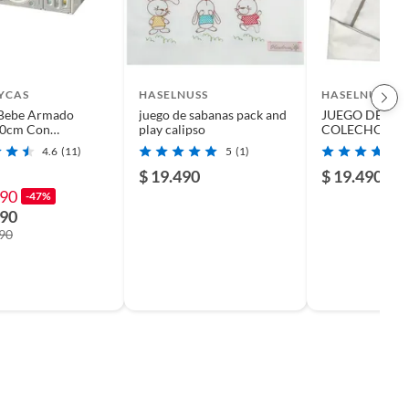
YCAS
HASELNUSS
HASELNUSS
 Bebe Armado
juego de sabanas pack and
JUEGO DE SA
0cm Con
play calipso
COLECHO EST
ios Lubabycas
GRISES
4.6
(11)
5
(1)
$ 19.490
$ 19.490
990
-47%
990
990