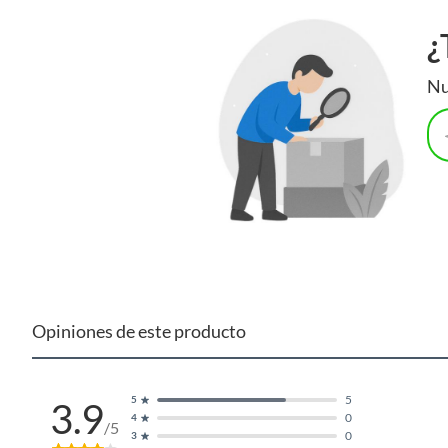
¿
Nu
Opiniones de este producto
5
5
3.9
0
4
/5
0
3