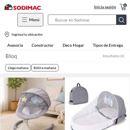
0
Inicia sesión
Menú
Search
Bar
location-
Ingresa tu ubicación
icon
Asesoría
Constructor
Deco Hogar
Tipos de Entrega
Blloq
Resultados
(
6
)
Llega mañana
Retira mañana