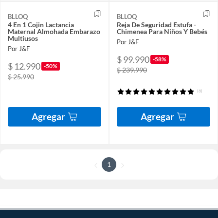
BLLOQ
BLLOQ
4 En 1 Cojin Lactancia
Reja De Seguridad Estufa -
Maternal Almohada Embarazo
Chimenea Para Niños Y Bebés
Multiusos
Por J&F
Por J&F
$ 99.990
-58%
$ 12.990
-50%
$ 239.990
$ 25.990
(6)
Agregar
Agregar
1