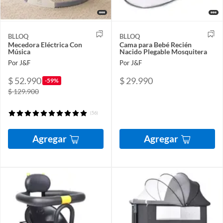
BLLOQ
BLLOQ
Mecedora Eléctrica Con
Cama para Bebé Recién
Música
Nacido Plegable Mosquitera
Por J&F
Por J&F
$ 52.990
$ 29.990
-59%
$ 129.900
(56)
Agregar
Agregar