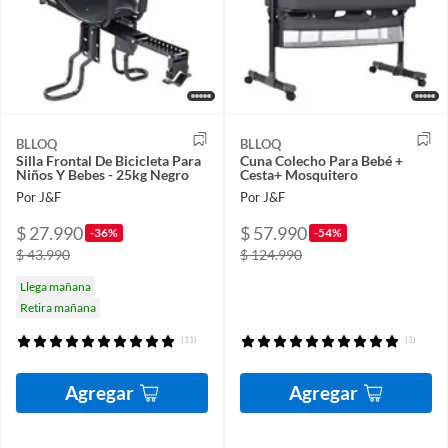
BLLOQ
BLLOQ
Silla Frontal De Bicicleta Para
Cuna Colecho Para Bebé +
Niños Y Bebes - 25kg Negro
Cesta+ Mosquitero
Por J&F
Por J&F
$ 27.990
$ 57.990
-36%
-54%
$ 43.990
$ 124.990
Llega mañana
Retira mañana
(11)
(1)
Agregar
Agregar