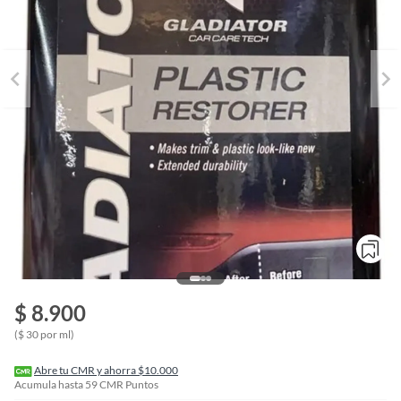
o
f
$ 8.900
n
I
($ 30 por ml)
r
e
l
Abre tu CMR y ahorra $10.000
l
Acumula hasta
59
CMR Puntos
e