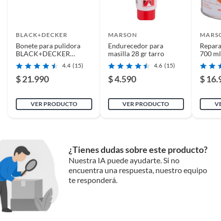
BLACK+DECKER
MARSON
MARS
Bonete para pulidora
Endurecedor para
Repara
BLACK+DECKER
masilla 28 gr tarro
700 ml
WP1200-LA
4.4
(15)
4.6
(15)
$ 21.990
$ 4.590
$ 16.
VER PRODUCTO
VER PRODUCTO
V
¿Tienes dudas sobre este producto?
Nuestra IA puede ayudarte. Si no
encuentra una respuesta, nuestro equipo
te responderá.