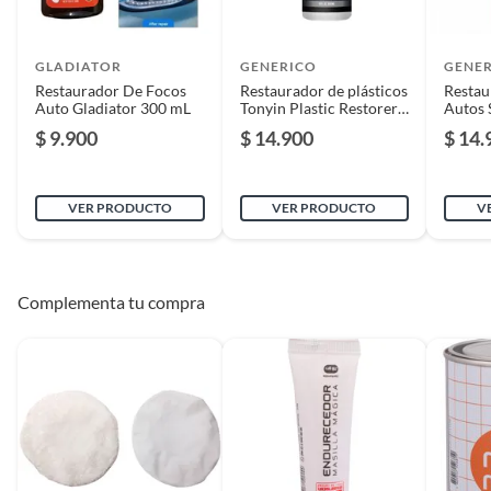
GLADIATOR
GENERICO
GENE
Restaurador De Focos
Restaurador de plásticos
Restau
Auto Gladiator 300 mL
Tonyin Plastic Restorer -
Autos 
300 ml
$ 9.900
$ 14.900
$ 14.
VER PRODUCTO
VER PRODUCTO
V
Complementa tu compra