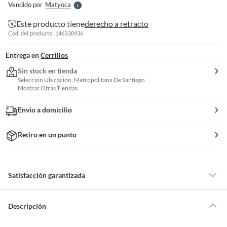
Vendido por
Matyoca
S
Este producto tiene
derecho a retracto
Cód. del producto: 146338936
Entrega en
Cerrillos
Sin stock en tienda
Seleccion Ubicacion, Metropolitana De Santiago
Mostrar Otras Tiendas
Envío a domicilio
Retiro en un punto
Satisfacción garantizada
Por ley, tienes hasta
10 días para devolver un producto
si te arrepientes
de la compra.
Descripción
Debe estar en perfecto estado, con todas sus etiquetas, sellos intactos y
sin uso, tal como te lo entregamos. Ten en cuenta que lo debes haber