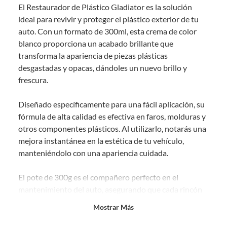
El Restaurador de Plástico Gladiator es la solución
comprado por internet y que hay ciertas categorías que no tienen este
derecho:
ideal para revivir y proteger el plástico exterior de tu
auto. Con un formato de 300ml, esta crema de color
Productos que, por su naturaleza, no puedan ser devueltos,
blanco proporciona un acabado brillante que
puedan deteriorarse o caducar con rapidez.
transforma la apariencia de piezas plásticas
Confeccionados a la medida.
desgastadas y opacas, dándoles un nuevo brillo y
De uso personal.
frescura.
En sodimac.cl te damos
30 días desde que recibes el producto
. Debe
estar en perfecto estado, con todas sus etiquetas y sin uso, tal como te lo
Diseñado específicamente para una fácil aplicación, su
entregamos.
fórmula de alta calidad es efectiva en faros, molduras y
Productos digitales que se entregan a través de una descarga
otros componentes plásticos. Al utilizarlo, notarás una
electrónica, por ejemplo, cupones de experiencia o programas
mejora instantánea en la estética de tu vehículo,
para el computador.
manteniéndolo con una apariencia cuidada.
Productos a pedido o confeccionados a medida.
Productos que han sido informados como imperfectos, usados,
El pote de 300g es el compañero perfecto en el
reparados, abiertos, de segunda selección, remanufacturados o
mantenimiento del auto, asegurando que cada rincón
con alguna deficiencia, que sean comprados en esa condición a
un precio reducido.
de los elementos de plástico luzca renovado. Su
Mostrar Más
propiedad no inflamable agrega un nivel de seguridad y
Alimentos, bebidas, medicamentos, suplementos alimenticios,
vitaminas, entre otros análogos.
comodidad al momento de usarlo.