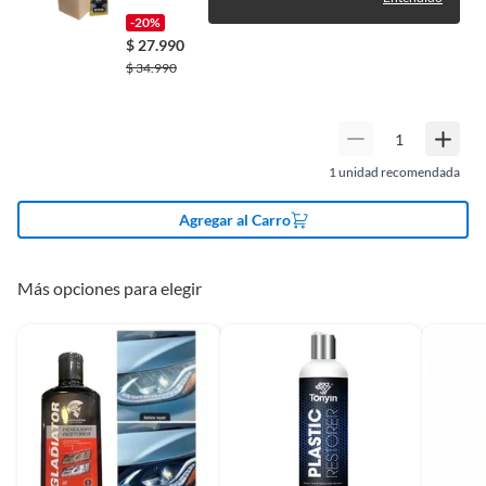
-20%
$
27.990
Tipo automotriz
Automóvil,Camioneta
$
34.990
Garantía
3 meses
1
unidad recomendada
Agregar al Carro
Más opciones para elegir