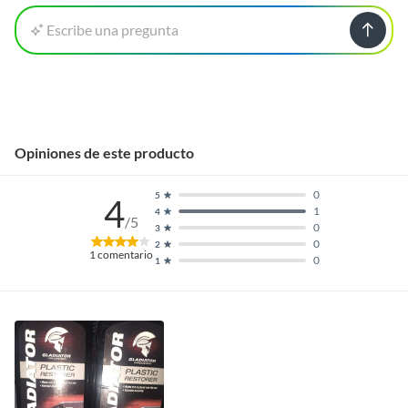
Escribe una pregunta
Opiniones de este producto
0
5
4
1
4
/5
0
3
0
2
1
comentario
0
1