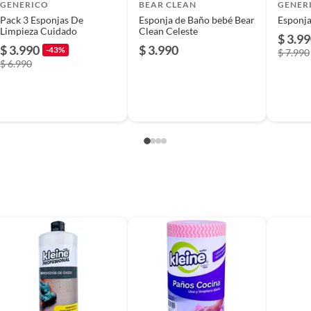
GENERICO
BEAR CLEAN
GENER
 al limpiar.
Pack 3 Esponjas De
Esponja de Baño bebé Bear
Esponja
Limpieza Cuidado
Clean Celeste
cm.
$ 3.9
$ 3.990
$ 3.990
-43%
$ 7.990
$ 6.990