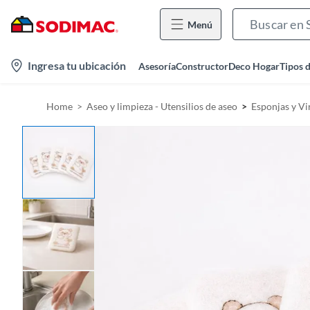
Menú
l
Ingresa tu ubicación
Asesoría
Constructor
Deco Hogar
Tipos 
o
c
Home
Aseo y limpieza - Utensilios de aseo
Esponjas y Vir
a
t
i
o
n
-
i
c
o
n