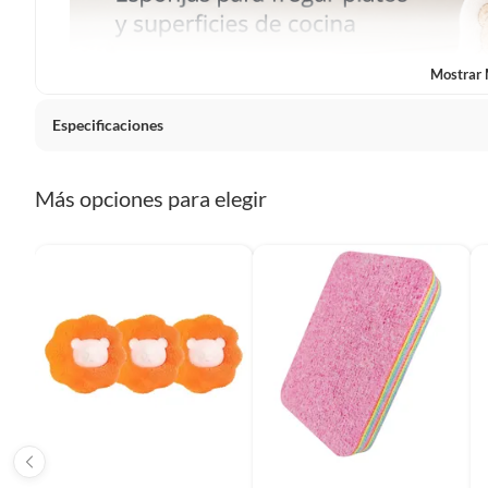
Plantas.
De uso personal.
Mostrar
Especificaciones
País de origen
China
Más opciones para elegir
Condicion del producto
Nuevo
Tipo de Limpieza
Domest
Características principales
Tipo de accesorio de limpieza
Fibra Y
Pack de 4 esponjas/paños limpiadores.
Uso doméstico para loza, cocina y superficies de baño.
Material absorbente tipo espuma, fibra sintética o celulosa.
Color blanco/off-white con diseño impreso en tonos beige