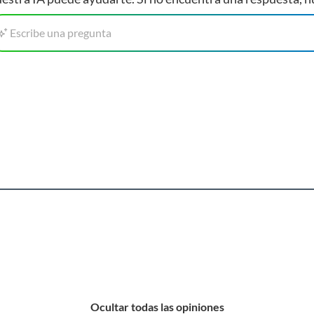
 Separar las esponjas por zona de uso, por ejemplo una
rdenada.
Escribe una pregunta
Ocultar todas las opiniones