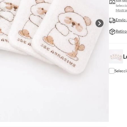
Sin st
Selecci
Mostrar
Envío 
Retiro
L
Selecc