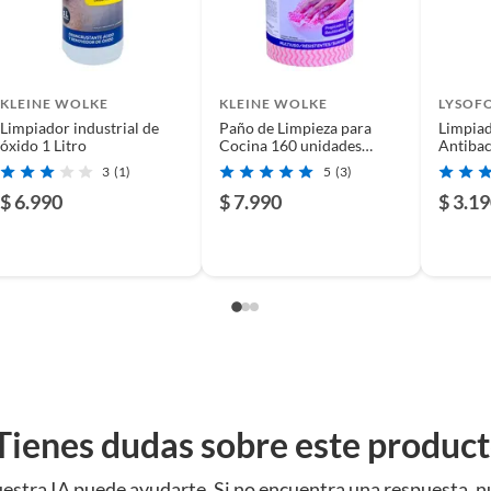
KLEINE WOLKE
KLEINE WOLKE
LYSOF
Limpiador industrial de
Paño de Limpieza para
Limpia
óxido 1 Litro
Cocina 160 unidades
Antibac
Prepicadas 25x23 cm 36,8
3
(1)
5
(3)
m
$ 6.990
$ 7.990
$ 3.1
diario.
otras superficies lavables.
 distintos espacios de limpieza.
ina sin perder funcionalidad.
Tienes dudas sobre este produc
egar la superficie. Después de usar, enjuagar bien para
estra IA puede ayudarte. Si no encuentra una respuesta, n