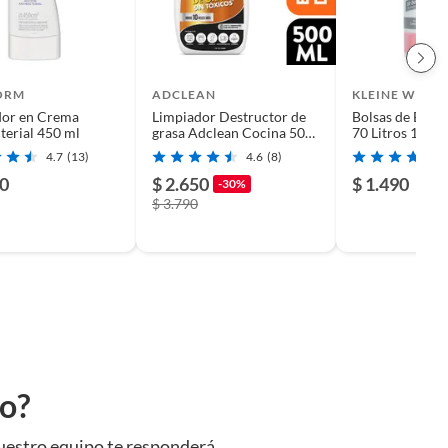
ORM
ADCLEAN
KLEINE WOLK
dor en Crema
Limpiador Destructor de
Bolsas de Basu
terial 450 ml
grasa Adclean Cocina 500
70 Litros 10 un
ml
4.7
(13)
4.6
(8)
90
$ 2.650
$ 1.490
-30%
$ 3.790
to?
uestro equipo te responderá.