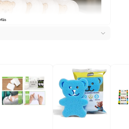
 Más
ico
 Esponja
 y marrón.