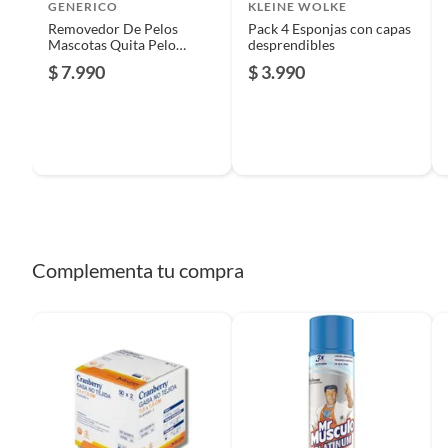
GENERICO
KLEINE WOLKE
Forma plana y redondeada, práctica para tomar con la mano
Removedor De Pelos
Pack 4 Esponjas con capas
Mascotas Quita Pelo
desprendibles
Medida de referencia del producto empacado: 10 × 10 × 5 
Pelusa Lavadora 3pcs
$ 7.990
$ 3.990
Naranja
Complementa tu compra