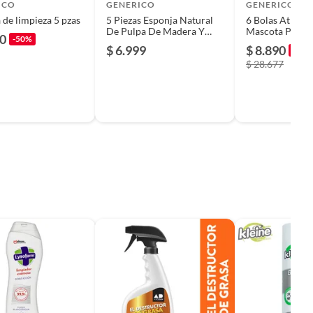
ICO
GENERICO
GENERICO
 de limpieza 5 pzas
5 Piezas Esponja Natural
6 Bolas Atrapa
De Pulpa De Madera Y
Mascota Perro 
90
-50%
Algodón
Lavadora
$ 6.999
$ 8.890
-69%
$ 28.677