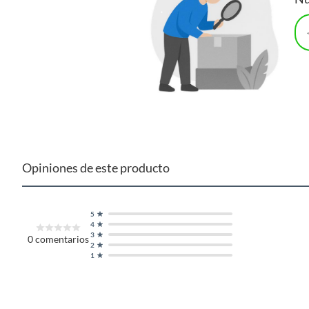
retirar restos de suciedad y dejar secar en un lugar ventilado.
para loza y otra para baño, para mantener una limpieza más o
Opiniones de este producto
5
4
3
0
comentarios
2
1