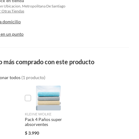
ock en tienda
on Ubicacion, Metropolitana De Santiago
 Otras Tiendas
a domicilio
 en un punto
o más comprado con este producto
ionar todos
(1 producto)
KLEINE WOLKE
Pack 4 Paños super
absorventes
$
3.990