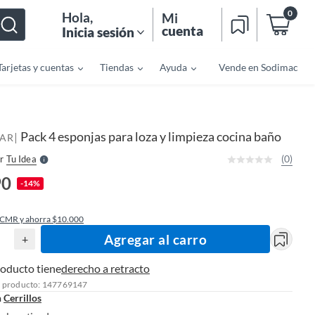
0
Hola
,
Mi
cuenta
Inicia sesión
Tarjetas y cuentas
Tiendas
Ayuda
Vende en Sodimac
o
f
n
I
r
e
Pack 4 esponjas para loza y limpieza cocina baño
|
l
AR
l
e
(0)
r
Tu Idea
S
90
-14%
 CMR y ahorra $10.000
Agregar al carro
+
roducto tiene
derecho a retracto
l producto: 147769147
n
Cerrillos