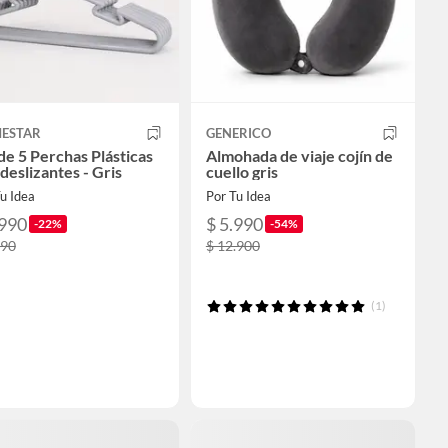
ESTAR
GENERICO
de 5 Perchas Plásticas
Almohada de viaje cojín de
deslizantes - Gris
cuello gris
u Idea
Por Tu Idea
.990
$ 5.990
-22%
-54%
990
$ 12.900
(1)