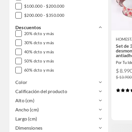
$100.000 - $200.000
$200.000 - $350.000
Descuentos
20% dcto y más
HOMEST
30% dcto y más
Set de 
desmon
40% dcto y más
antiadh
50% dcto y más
Por Tu Id
60% dcto y más
$ 8.99
$ 13.900
Color
Calificación del producto
Alto (cm)
Ancho (cm)
Largo (cm)
Dimensiones