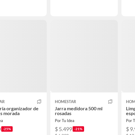
AR
HOMESTAR
HOM
ría organizador de
Jarra medidora 500 ml
Limp
es morada
rosadas
esp
ea
Por Tu Idea
Por T
0
$ 5.499
$ 9
-25%
-21%