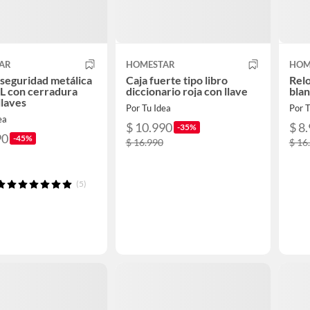
AR
HOMESTAR
HOM
 seguridad metálica
Caja fuerte tipo libro
Relo
L con cerradura
diccionario roja con llave
blan
 llaves
Por Tu Idea
Por T
ea
$ 10.990
$ 8
-35%
90
-45%
$ 16.990
$ 16
(5)