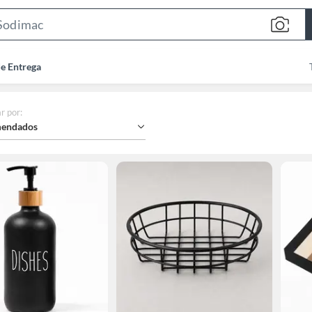
Search
Bar
de Entrega
r por
:
endados