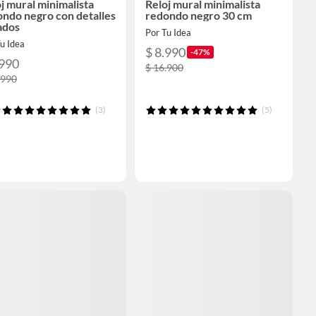
j mural minimalista
Reloj mural minimalista
ndo negro con detalles
redondo negro 30 cm
ados
Por Tu Idea
u Idea
$ 8.990
-47%
.990
$ 16.900
.990
(3)
(5)