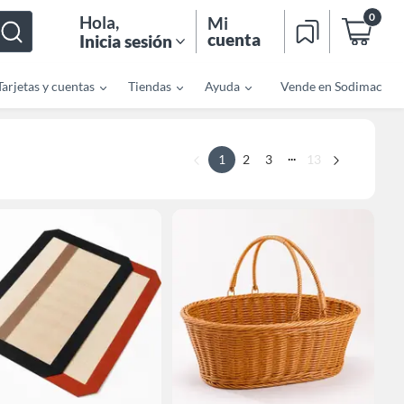
0
Hola
,
Mi
cuenta
Inicia sesión
Tarjetas y cuentas
Tiendas
Ayuda
Vende en Sodimac
...
1
2
3
13