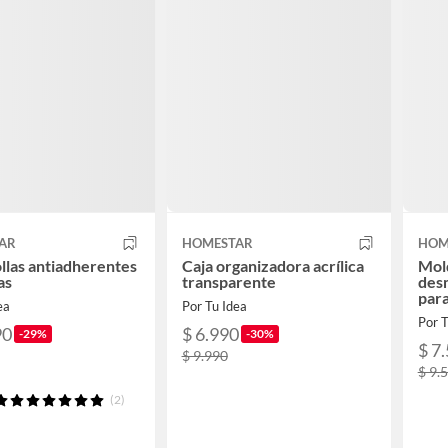
AR
HOMESTAR
HOM
ollas antiadherentes
Caja organizadora acrílica
Mol
as
transparente
des
para
ea
Por Tu Idea
Por T
90
$ 6.990
-29%
-30%
$ 7
$ 9.990
$ 9.
(2)