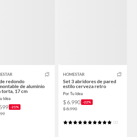
ESTAR
HOMESTAR
de redondo
Set 3 abridores de pared
montable de aluminio
estilo cerveza retro
 torta, 17 cm
Por Tu Idea
u Idea
$ 6.990
-22%
.599
-21%
$ 8.990
599
(1)