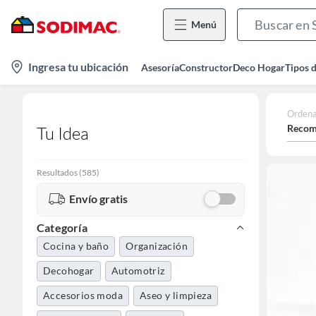
Menú
location-
Ingresa tu ubicación
Asesoría
Constructor
Deco Hogar
Tipos 
icon
Ordena
Recom
Tu Idea
Resultados
(
585
)
Envío gratis
Categoría
Cocina y baño
Organización
Decohogar
Automotriz
Accesorios moda
Aseo y limpieza