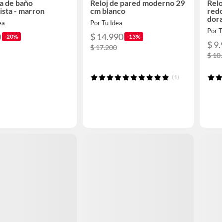
la de baño
Reloj de pared moderno 29
Relo
ista - marron
cm blanco
redo
dor
ea
Por Tu Idea
Por T
0
$ 14.990
-20%
-13%
$ 9
$ 17.200
$ 10
(1)