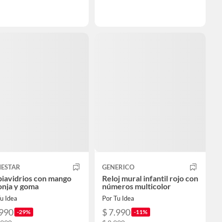
ESTAR
GENERICO
iavidrios con mango
Reloj mural infantil rojo con
onja y goma
números multicolor
u Idea
Por Tu Idea
.990
$ 7.990
-29%
-11%