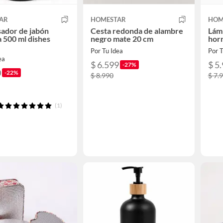
AR
HOMESTAR
HOM
ador de jabón
Cesta redonda de alambre
Lámi
a 500 ml dishes
negro mate 20 cm
hor
Por Tu Idea
Por T
ea
$ 6.599
$ 5
-27%
0
-22%
$ 8.990
$ 7.
(1)