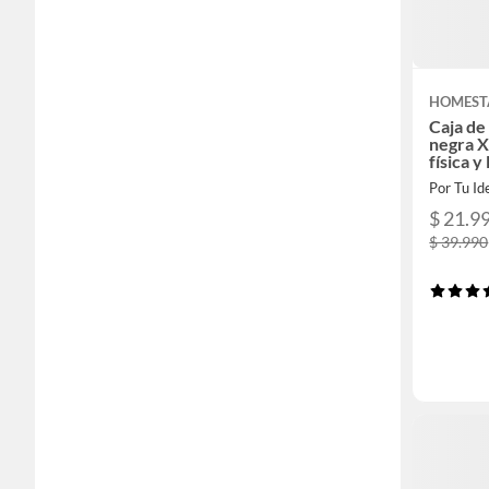
HOMEST
Caja de
negra X
física y
Por Tu Id
$ 21.9
$ 39.990