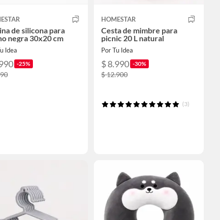
ESTAR
HOMESTAR
na de silicona para
Cesta de mimbre para
no negra 30x20 cm
picnic 20 L natural
u Idea
Por Tu Idea
.990
$ 8.990
-25%
-30%
990
$ 12.900
(3)