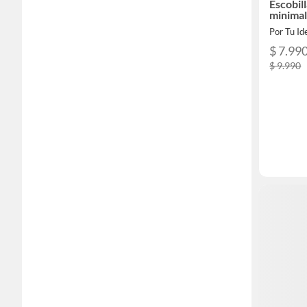
Escobil
minimal
Por Tu Id
$ 7.99
$ 9.990