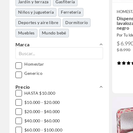
Jardín y terraza
Gasfitería
HOMEST
Niños y juguetería
Ferretería
Dispens
Deportes y aire libre
Dormitorio
lavaloz
negro
Muebles
Mundo bebé
Por Tu Id
$ 6.99
Belleza, higiene y salud
Marca
$ 8.990
Herramientas y máquinas
Tecnología
Mascotas
Homestar
Generico
Precio
HASTA $10.000
$10.000 - $20.000
$20.000 - $40.000
$40.000 - $60.000
$60.000 - $100.000