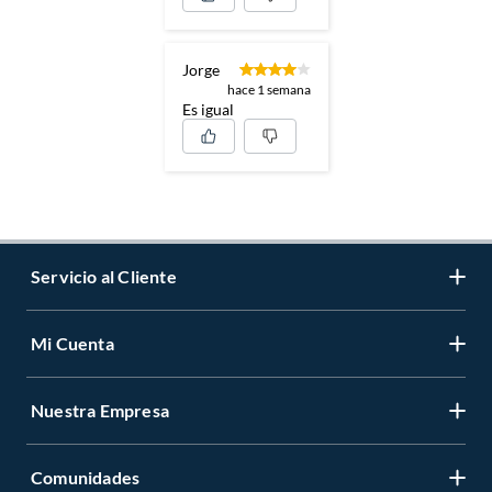
Jorge
hace 1 semana
Es igual
Servicio al Cliente
Mi Cuenta
Contáctanos
Medios de Pago
Nuestra Empresa
Registrate
Cambios y Devoluciones
Cambiar Contraseña
Tiendas y horarios
Comunidades
Sobre Nosotros