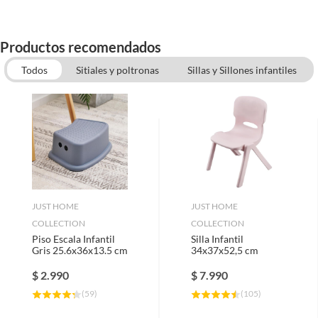
Productos recomendados
Todos
Sitiales y poltronas
Sillas y Sillones infantiles
JUST HOME
JUST HOME
COLLECTION
COLLECTION
Piso Escala Infantil
Silla Infantil
Gris 25.6x36x13.5 cm
34x37x52,5 cm
$
2.990
$
7.990
(
59
)
(
105
)