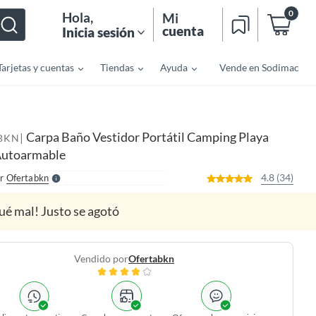
0
Hola
,
Mi
cuenta
Inicia sesión
Tarjetas y cuentas
Tiendas
Ayuda
Vende en Sodimac
o
f
n
I
Carpa Baño Vestidor Portátil Camping Playa
|
BKN
r
e
Autoarmable
l
l
e
4.8 (34)
r
Ofertabkn
S
ué mal! Justo se agotó
Vendido por
Ofertabkn