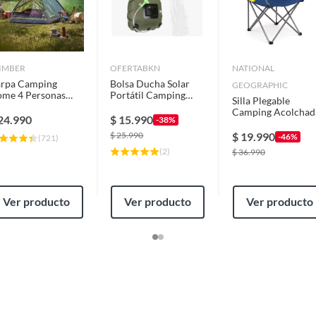
IMBER
OFERTABKN
NATIONAL
rpa Camping
Bolsa Ducha Solar
GEOGRAPHIC
me 4 Personas
Portátil Camping
Silla Plegable
rde
Playa Aire Libre 20
Camping Acolchad
Ltrs
24.990
$
15.990
-38%
Denver Azul Nat G
$
25.990
$
19.990
-46%
(
721
)
(
2
)
$
36.990
Ver producto
Ver producto
Ver producto