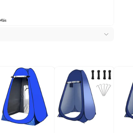
r de 1.9 metros de altura por 1.2 metros de ancho,
 Más
lo y mejorar su estabilidad en condiciones de viento.
na
ca
ncia al agua,Protección UV,Impermeable