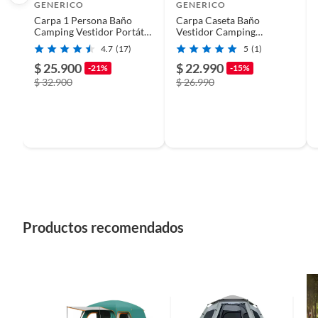
GENERICO
GENERICO
Carpa 1 Persona Baño
Carpa Caseta Baño
Cantidad de ventanas
2
Camping Vestidor Portátil
Vestidor Camping
Azul
Outdoor
4.7
(17)
5
(1)
$ 25.900
$ 22.990
-21%
-15%
Alto
-
$ 32.900
$ 26.990
Condicion del producto
Nuevo
Productos recomendados