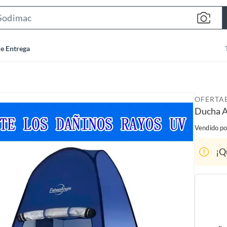
S
e
a
de Entrega
r
c
h
B
OFERTA
a
Ducha 
r
Vendido po
¡Q