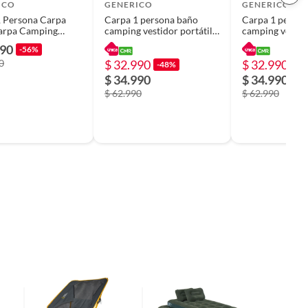
ICO
GENERICO
GENERICO
 Persona Carpa
Carpa 1 persona baño
Carpa 1 person
arpa Camping
camping vestidor portátil
camping vestido
r Portátil
azul
azul
990
-56%
0
$ 32.990
$ 32.990
-48%
-4
$ 34.990
$ 34.990
$ 62.990
$ 62.990