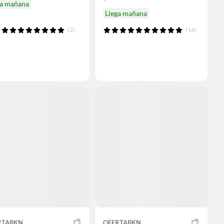
ga mañana
Llega mañana
(2)
(16)
RTABKN
OFERTABKN