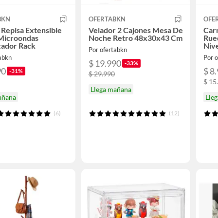
BKN
OFERTABKN
OFE
 Repisa Extensible
Velador 2 Cajones Mesa De
Car
Microondas
Noche Retro 48x30x43 Cm
Rued
zador Rack
Niv
Por ofertabkn
tabkn
Por 
$ 19.990
-33%
90
$ 8
-31%
$ 29.990
$ 15
Llega mañana
añana
Lle
(6)
(12)