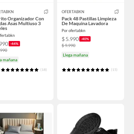
RTABKN
OFERTABKN
rito Organizador Con
Pack 48 Pastillas Limpieza
as Asas Multiuso 3
De Maquina Lavadora
eles
Por ofertabkn
ofertabkn
$ 5.990
-40%
.990
-44%
$ 9.990
.990
Llega mañana
ga mañana
(18)
(15)