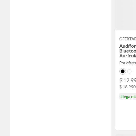
OFERTA
Audífon
Bluetoo
Auricul
Por ofer
$ 12.9
$ 18.990
Llega m