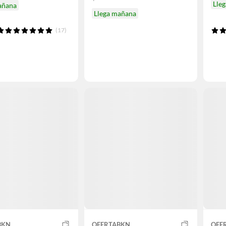
Lle
añana
Llega mañana
(17)
BKN
OFERTABKN
OFE