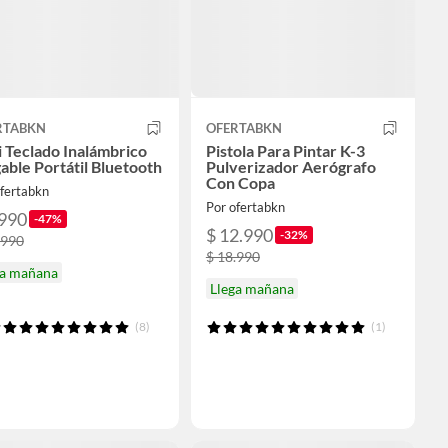
RTABKN
OFERTABKN
 Teclado Inalámbrico
Pistola Para Pintar K-3
able Portátil Bluetooth
Pulverizador Aerógrafo
Con Copa
ofertabkn
Por ofertabkn
.990
-47%
$ 12.990
-32%
.990
$ 18.990
ga mañana
Llega mañana
(8)
(1)