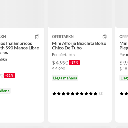
BKN
OFERTABKN
OFE
os Inalámbricos
Mini Alforja Bicicleta Bolso
Mini
th S90 Manos Libre
Chico De Tubo
Pleg
ares
Por ofertabkn
Por 
tabkn
$ 4.990
$ 9
-17%
$ 5.990
$ 18
90
-32%
Llega mañana
Lle
añana
(2)