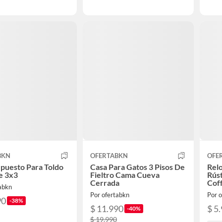
BKN
OFERTABKN
OFE
puesto Para Toldo
Casa Para Gatos 3 Pisos De
Rel
e 3x3
Fieltro Cama Cueva
Rúst
Cerrada
Cof
tabkn
Por ofertabkn
Por 
90
-38%
$ 11.990
$ 5
-40%
$ 19.990