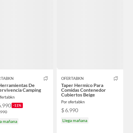
RTABKN
OFERTABKN
 Herramientas De
Taper Hermico Para
ervivencia Camping
Comidas Contenedor
Cubiertos Beige
ofertabkn
Por ofertabkn
6.990
-11%
$ 6.990
.990
Llega mañana
ga mañana