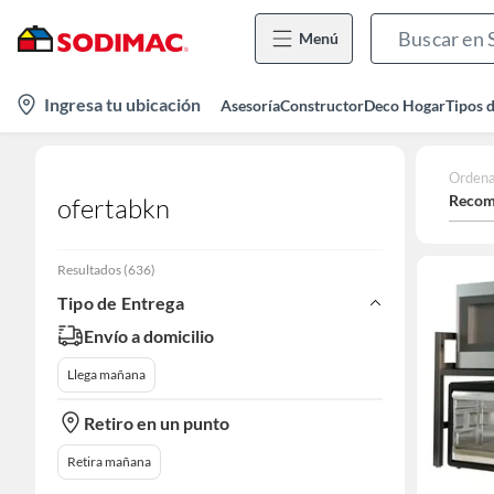
Menú
location-
Ingresa tu ubicación
Asesoría
Constructor
Deco Hogar
Tipos 
icon
Ordena
Recom
ofertabkn
Resultados
(
636
)
Tipo de Entrega
Envío a domicilio
Llega mañana
Retiro en un punto
Retira mañana