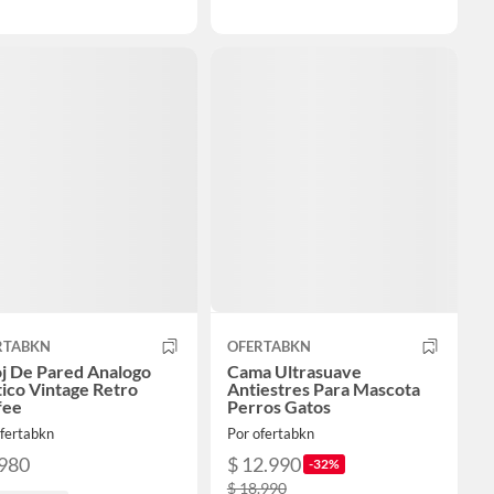
RTABKN
OFERTABKN
oj De Pared Analogo
Cama Ultrasuave
ico Vintage Retro
Antiestres Para Mascota
fee
Perros Gatos
ofertabkn
Por ofertabkn
.980
$ 12.990
-32%
$ 18.990