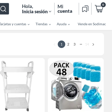
0
Hola
,
Mi
cuenta
Inicia sesión
Tarjetas y cuentas
Tiendas
Ayuda
Vende en Sodimac
...
1
2
3
14