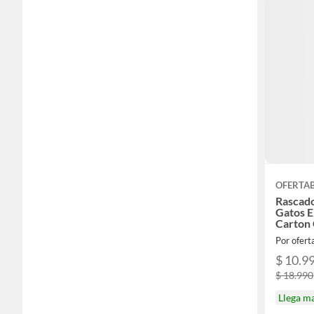
OFERTA
Rascado
Gatos E
Carton
Por ofer
$ 10.9
$ 18.990
Llega m