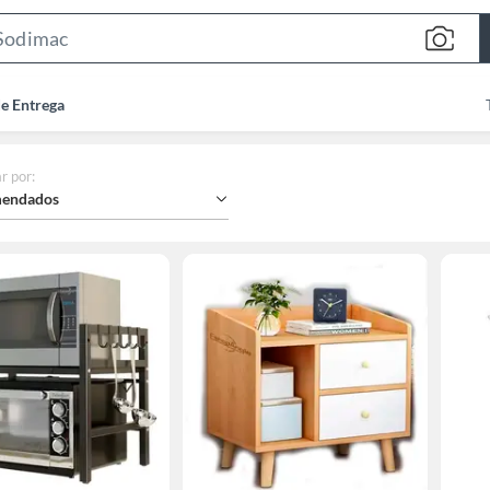
Search
Bar
de Entrega
r por
:
endados