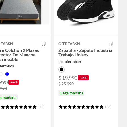
RTABKN
OFERTABKN
re Colchón 2 Plazas
Zapatilla - Zapato Industrial
tector De Mancha
Trabajo Unisex
ermeable
Por ofertabkn
ofertabkn
$ 19.990
-23%
.990
-44%
$ 25.990
.990
Llega mañana
ga mañana
(18)
(28)