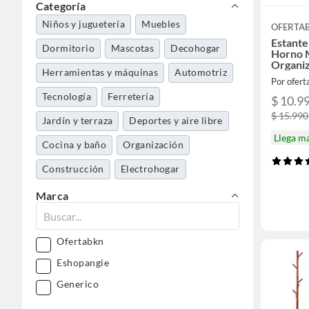
Categoría
Niños y juguetería
Muebles
OFERTA
Estante
Dormitorio
Mascotas
Decohogar
Horno 
Organi
Herramientas y máquinas
Automotriz
Por ofer
Tecnología
Ferretería
$ 10.9
$ 15.990
Jardín y terraza
Deportes y aire libre
Llega m
Cocina y baño
Organización
Construcción
Electrohogar
Aseo y limpieza
Mundo bebé
Marca
Belleza, higiene y salud
Pasatiempos
Gasfitería
Ofertabkn
Pinturas
Eshopangie
Accesorios moda
Generico