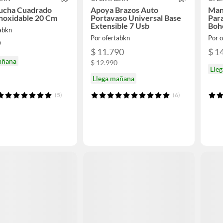
Ducha Cuadrado
Apoya Brazos Auto
Mant
noxidable 20 Cm
Portavaso Universal Base
Para
Extensible 7 Usb
Boh
tabkn
Por ofertabkn
Por 
9
$ 11.790
$ 1
añana
$ 12.990
Lle
Llega mañana
(5)
(6)