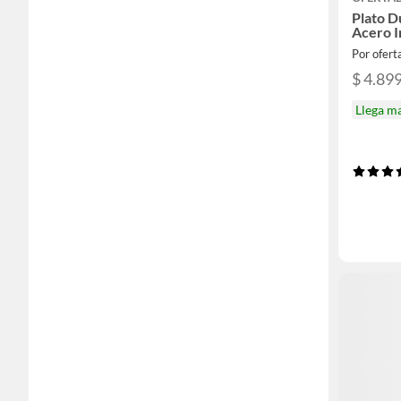
Plato 
Acero I
Por ofer
$ 4.89
Llega m