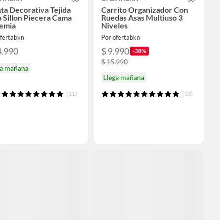
a Decorativa Tejida
Carrito Organizador Con
 Sillon Piecera Cama
Ruedas Asas Multiuso 3
emia
Niveles
ofertabkn
Por ofertabkn
4.990
$ 9.990
-38%
$ 15.990
ga mañana
Llega mañana
(11)
(13)