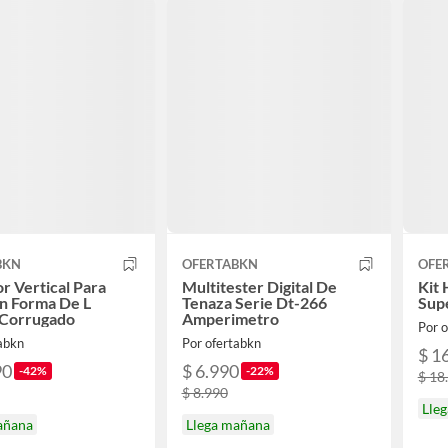
BKN
OFERTABKN
OFE
r Vertical Para
Multitester Digital De
Kit
n Forma De L
Tenaza Serie Dt-266
Sup
 Corrugado
Amperimetro
Por 
tabkn
Por ofertabkn
$ 1
90
$ 6.990
-42%
-22%
$ 18
$ 8.990
Lle
añana
Llega mañana