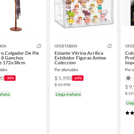
BKN
OFERTABKN
OFE
o Colgador De Pie
Estante Vitrina Acrílica
Cub
 8 Ganchos
Exhibidor Figuras Anime
Pro
e 172x38cm
Coleccion
Imp
tabkn
Por ofertabkn
Por 
90
$ 5.990
-30%
-63%
$ 15.990
$ 9
$ 17
añana
Llega mañana
Lle