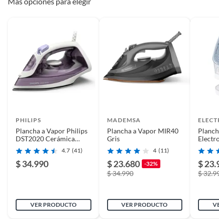
Más opciones para elegir
Regulador de vapor
Sí
Antiadherente
Sí
Peso del producto
3
Dimensiones
29x39x23
PHILIPS
MADEMSA
ELEC
Plancha a Vapor Philips
Plancha a Vapor MIR40
Planch
DST2020 Cerámica
Alto
29
Gris
Electr
250ml Potente
Inalám
4.7
(41)
4
(11)
BA-33
$ 34.990
$ 23.680
$ 23.
-32%
Ancho
39
$ 34.990
$ 32.9
Duración en
1 año
VER PRODUCTO
VER PRODUCTO
V
condiciones