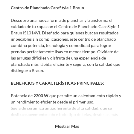
sin uso, tal como te lo entregamos. Ten en cuenta que lo debes haber
Centro de Planchado CareStyle 1 Braun
comprado por internet y que hay ciertas categorías que no tienen este
derecho:
Descubre una nueva forma de planchar y transforma el
Productos que, por su naturaleza, no puedan ser devueltos,
cuidado de tu ropa con el Centro de Planchado CareStyle 1
puedan deteriorarse o caducar con rapidez.
Braun IS1014VI. Diseñado para quienes buscan resultados
Confeccionados a la medida.
impecables sin complicaciones, este centro de planchado
De uso personal.
combina potencia, tecnología y comodidad para lograr
prendas perfectamente lisas en menos tiempo. Olvídate de
En sodimac.cl te damos
30 días desde que recibes el producto
. Debe
las arrugas difíciles y disfruta de una experiencia de
estar en perfecto estado, con todas sus etiquetas y sin uso, tal como te lo
planchado más rápida, eficiente y segura, con la calidad que
entregamos.
distingue a Braun.
Productos digitales que se entregan a través de una descarga
electrónica, por ejemplo, cupones de experiencia o programas
BENEFICIOS Y CARACTERÍSTICAS PRINCIPALES:
para el computador.
Potencia de
2200 W
que permite un calentamiento rápido y
Productos a pedido o confeccionados a medida.
un rendimiento eficiente desde el primer uso.
Productos que han sido informados como imperfectos, usados,
Suela de cerámica antiadherente de alta calidad, que se
reparados, abiertos, de segunda selección, remanufacturados o
desliza suavemente
sobre todo tipo de telas, desde las más
con alguna deficiencia, que sean comprados en esa condición a
delicadas hasta las más resistentes.
un precio reducido.
Mostrar Más
Cuatro niveles de temperatura
para adaptar el calor según
Alimentos, bebidas, medicamentos, suplementos alimenticios,
cada prenda, cuidando tus tejidos y evitando daños.