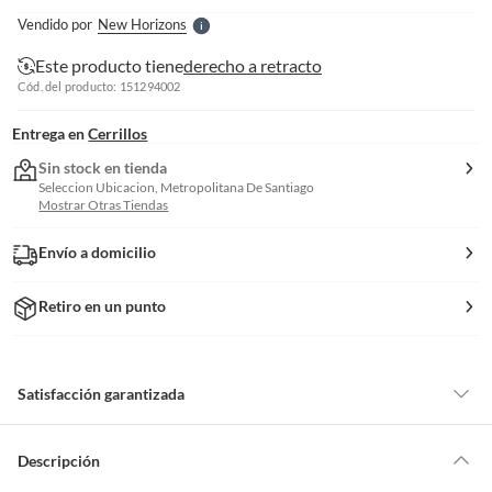
e
Vendido por
New Horizons
S
Este producto tiene
derecho a retracto
Cód. del producto: 151294002
Entrega en
Cerrillos
Sin stock en tienda
Seleccion Ubicacion, Metropolitana De Santiago
Mostrar Otras Tiendas
Envío a domicilio
Retiro en un punto
Satisfacción garantizada
Por ley, tienes hasta
10 días para devolver un producto
si te arrepientes
de la compra.
Descripción
Debe estar en perfecto estado, con todas sus etiquetas, sellos intactos y