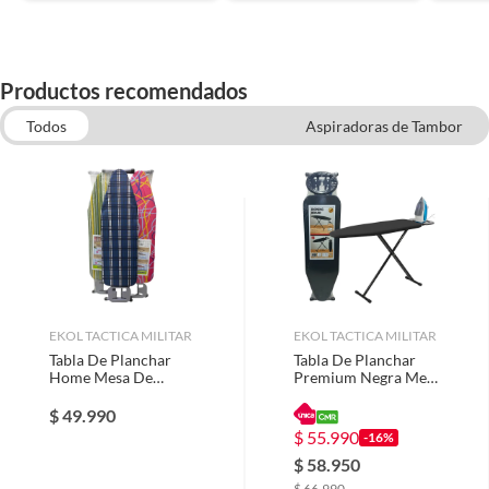
previsibles de uso
Plazo de
1 año
Productos recomendados
disponibilidad de
repuestos
Todos
Aspiradoras de Tambor
Aspiradoras Verticales
Batidoras Manuales
Tostadores Electricos
Tablas de Planchar
Wafleras
Extractores de jugo y exprimidores
Hervidores
EKOL TACTICA MILITAR
EKOL TACTICA MILITAR
Tabla De Planchar
Tabla De Planchar
Home Mesa De
Premium Negra Mesa
Planchar Metal Pp
De Planchar Metal
Tela
Resistente
$
49.990
$
55.990
-16%
$
58.950
$
66.990