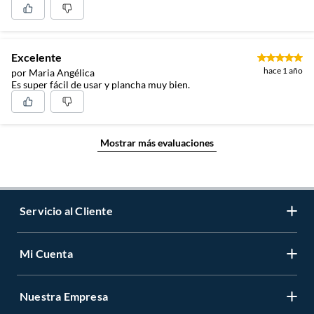
Excelente
hace 1 año
por Maria Angélica
Es super fácil de usar y plancha muy bien.
Mostrar más evaluaciones
Servicio al Cliente
Mi Cuenta
Contáctanos
Medios de Pago
Nuestra Empresa
Registrate
Cambios y Devoluciones