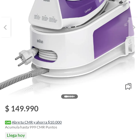
o
$ 149.990
f
n
I
r
Abre tu CMR y ahorra $10.000
e
Acumula hasta
999
CMR Puntos
l
Llega hoy
l