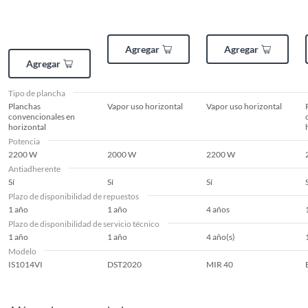
Potencia
2200 W
Agregar
Agregar
Agregar
Modelo
IS1014VI
Tipo de plancha
Planchas
Vapor uso horizontal
Vapor uso horizontal
convencionales en
horizontal
Requiere Serial
No
Potencia
Number
2200 W
2000 W
2200 W
Antiadherente
Sí
Sí
Sí
Cable giratorio
No
Plazo de disponibilidad de repuestos
1 año
1 año
4 años
Plazo de disponibilidad de servicio técnico
Características
Antiadherente
1 año
1 año
4 año(s)
Modelo
IS1014VI
DST2020
MIR 40
Niveles de
4
temperatura