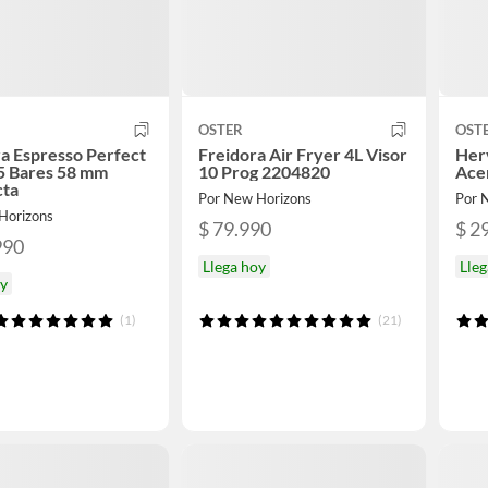
OSTER
OST
a Espresso Perfect
Freidora Air Fryer 4L Visor
Herv
5 Bares 58 mm
10 Prog 2204820
Ace
ta
Por New Horizons
Por 
Horizons
$ 79.990
$ 2
990
Llega hoy
Lleg
oy
(1)
(21)