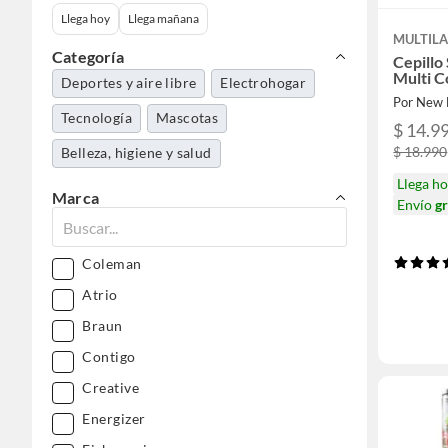
Llega hoy
Llega mañana
MULTILA
Categoría
Cepillo
Multi 
Deportes y aire libre
Electrohogar
Por New 
Tecnología
Mascotas
$ 14.9
$ 18.990
Belleza, higiene y salud
Llega h
Marca
Envío
gr
Coleman
Atrio
Braun
Contigo
Creative
Energizer