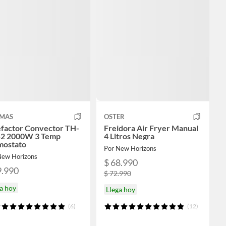
MAS
OSTER
efactor Convector TH-
Freidora Air Fryer Manual
2 2000W 3 Temp
4 Litros Negra
mostato
Por New Horizons
New Horizons
$ 68.990
9.990
$ 72.990
a hoy
Llega hoy
(6)
(12)