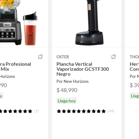
OSTER
THO
ra Profesional
Plancha Vertical
Her
 Mix
Vaporizador GCSTF300
Con
Negro
Horizons
Por 
Por New Horizons
990
$ 3
$ 48.990
oy
Lleg
Llega hoy
(1)
(49)