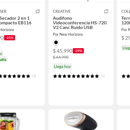
SER
CREATIVE
COL
 Secador 2 en 1
Audifono
Ter
Compacto EB116
Videoconferencia HS-720
120
V2 Canc Ruido USB
Horizons
Por 
Por New Horizons
90
$ 2
-21%
Lleg
$ 45.990
-29%
oy
$ 64.990
atis
Llega hoy
(3)
(1)