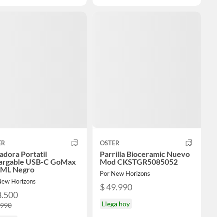
ER
OSTER
adora Portatil
Parrilla Bioceramic Nuevo
argable USB-C GoMax
Mod CKSTGR5085052
 ML Negro
Por New Horizons
New Horizons
$ 49.990
8.500
Llega hoy
.990