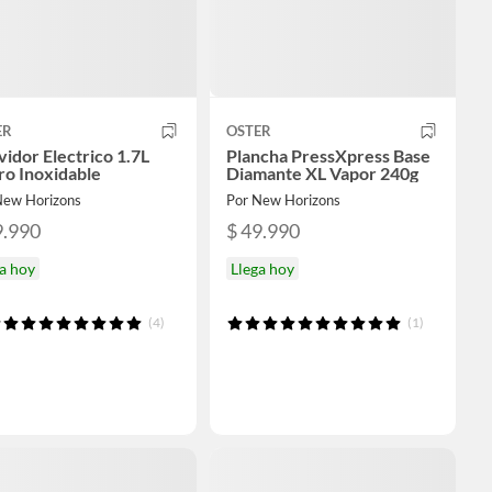
ER
OSTER
idor Electrico 1.7L
Plancha PressXpress Base
ro Inoxidable
Diamante XL Vapor 240g
New Horizons
Por New Horizons
9.990
$ 49.990
a hoy
Llega hoy
(4)
(1)