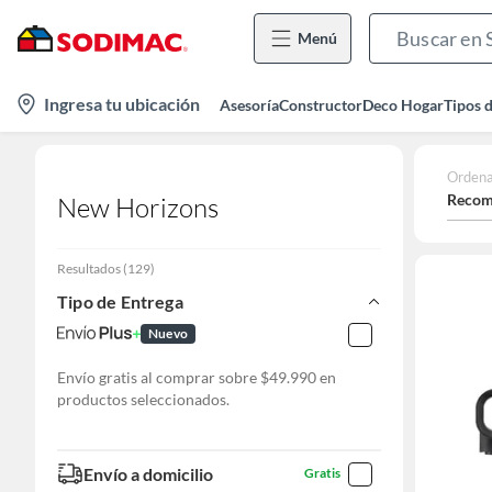
Menú
location-
Ingresa tu ubicación
Asesoría
Constructor
Deco Hogar
Tipos 
icon
Ordena
Recom
New Horizons
Resultados
(
129
)
Tipo de Entrega
Nuevo
Envío gratis al comprar sobre $49.990 en
productos seleccionados.
Envío a domicilio
Gratis