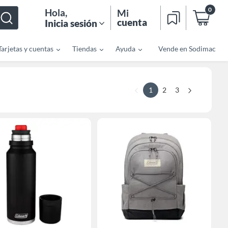
0
Hola
,
Mi
cuenta
Inicia sesión
Tarjetas y cuentas
Tiendas
Ayuda
Vende en Sodimac
1
2
3