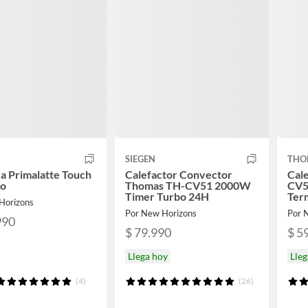
SIEGEN
THO
a Primalatte Touch
Calefactor Convector
Cal
so
Thomas TH-CV51 2000W
CV5
Timer Turbo 24H
Ter
Horizons
Por New Horizons
Por 
990
$ 79.990
$ 5
Llega hoy
Lleg
(4)
(26)