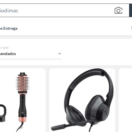
Search
Bar
de Entrega
r por
:
endados