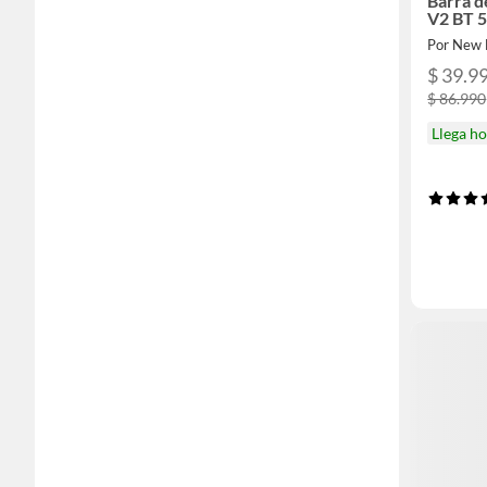
Barra d
V2 BT 5
Por New 
$ 39.9
$ 86.990
Llega h