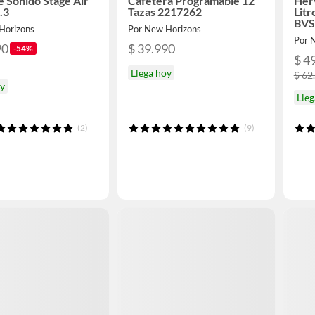
e Sonido Stage Air
Cafetera Programable 12
Her
.3
Tazas 2217262
Litr
BVS
Horizons
Por New Horizons
Por 
90
$ 39.990
-54%
$ 4
Llega hoy
$ 62
oy
Lleg
(2)
(9)