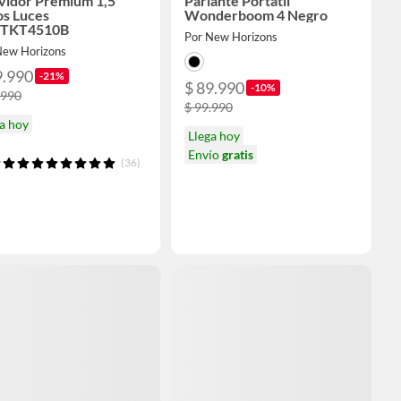
vidor Premium 1,5
Parlante Portatil
os Luces
Wonderboom 4 Negro
TKT4510B
Por New Horizons
New Horizons
9.990
-21%
$ 89.990
-10%
.990
$ 99.990
a hoy
Llega hoy
Envío
gratis
(36)