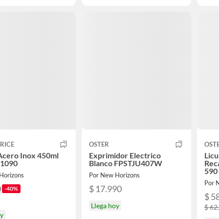
PRICE
OSTER
OST
Acero Inox 450ml
Exprimidor Electrico
Licu
B1090
Blanco FPSTJU407W
Rec
590
Horizons
Por New Horizons
Por 
0
$ 17.990
-40%
$ 5
Llega hoy
$ 62
oy