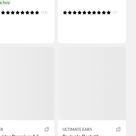
a hoy
(33)
(7)
ER
ULTIMATE EARS