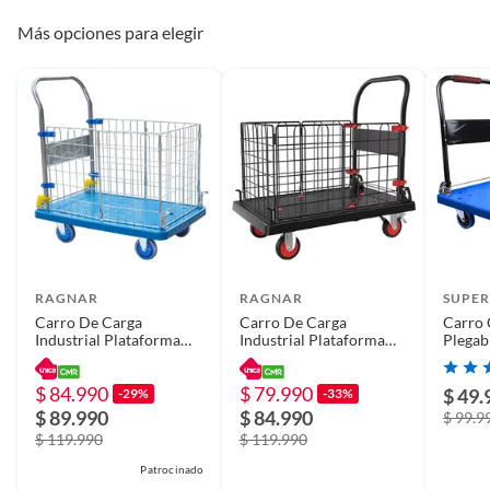
Más opciones para elegir
RAGNAR
RAGNAR
SUPE
Carro De Carga
Carro De Carga
Carro 
Industrial Plataforma
Industrial Plataforma
Plegab
Con Reja 300kg
Con Reja 300kg
Grande
90x60cm Azul
90x60cm Negro
Barra 
$ 84.990
$ 79.990
$ 49.
-29%
-33%
$ 89.990
$ 84.990
$ 99.9
$ 119.990
$ 119.990
Patrocinado