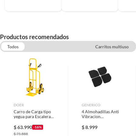
Productos recomendados
Todos
Carritos multiuso
Carros de carga y transporte
DOER
GENERICO
Carro de Carga tipo
4 Almohadillas Anti
yegua para Escaleras
Vibracion
DOER Cap. 120KG
Amortiguador
Acero.
Pocision Lavadora.
$
63.990
$
8.999
-16%
$
75.888