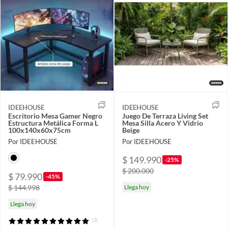
IDEEHOUSE
IDEEHOUSE
Escritorio Mesa Gamer Negro
Juego De Terraza Living Set
Estructura Metálica Forma L
Mesa Silla Acero Y Vidrio
100x140x60x75cm
Beige
Por IDEEHOUSE
Por IDEEHOUSE
$ 149.990
-25%
$ 200.000
$ 79.990
-45%
$ 144.998
Llega hoy
Llega hoy
(3)