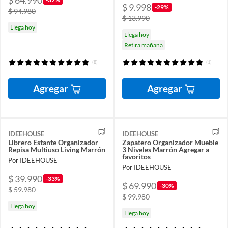
$ 64.990
$ 9.998
-29%
$ 94.980
$ 13.990
Llega hoy
Llega hoy
Retira mañana
(8)
(1)
Agregar
Agregar
IDEEHOUSE
IDEEHOUSE
Librero Estante Organizador
Zapatero Organizador Mueble
Repisa Multiuso Living Marrón
3 Niveles Marrón Agregar a
favoritos
Por IDEEHOUSE
Por IDEEHOUSE
$ 39.990
-33%
$ 69.990
-30%
$ 59.980
$ 99.980
Llega hoy
Llega hoy