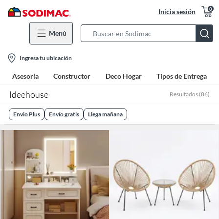
0
Inicia sesión
Menú
Search
Bar
location-
Ingresa tu ubicación
icon
Asesoría
Constructor
Deco Hogar
Tipos de Entrega
Ideehouse
Resultados
(
86
)
Envio Plus
Envío gratis
Llega mañana