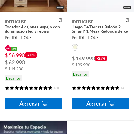
IDEEHOUSE
IDEEHOUSE
Tocador 4 cajones, espejo con
Juego De Terraza Balcón 2
iluminación led y repisa
Sillas Y 1 Mesa Redonda Beige
Por IDEEHOUSE
Por IDEEHOUSE
$ 56.990
-60%
$ 149.990
-25%
$ 62.990
$ 199.990
$ 144.200
Llega hoy
Llega hoy
(74)
(3)
Agregar
Agregar