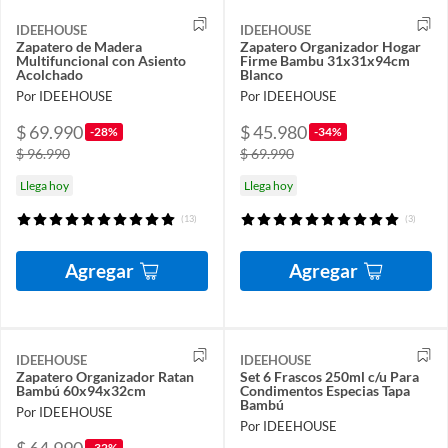
IDEEHOUSE
IDEEHOUSE
Zapatero de Madera
Zapatero Organizador Hogar
Multifuncional con Asiento
Firme Bambu 31x31x94cm
Acolchado
Blanco
Por IDEEHOUSE
Por IDEEHOUSE
$ 69.990
$ 45.980
-28%
-34%
$ 96.990
$ 69.990
Llega hoy
Llega hoy
(13)
(3)
Agregar
Agregar
IDEEHOUSE
IDEEHOUSE
Zapatero Organizador Ratan
Set 6 Frascos 250ml c/u Para
Bambú 60x94x32cm
Condimentos Especias Tapa
Bambú
Por IDEEHOUSE
Por IDEEHOUSE
-32%