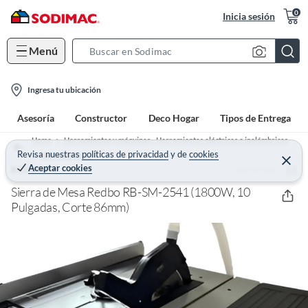
0
Inicia sesión
Menú
S
e
l
a
Ingresa tu ubicación
o
r
Asesoría
Constructor
Deco Hogar
Tipos de Entrega
c
c
a
h
Home
Herramientas y máquinas - Herramientas eléctricas e inalámbricas
t
Revisa nuestras
políticas de privacidad
y
de
cookies
B
Sierra Eléctrica
C
Aceptar cookies
(0)
e
REDBO
i
a
r
o
r
r
Sierra de Mesa Redbo RB-SM-2541 (1800W, 10
a
n
Pulgadas, Corte 86mm)
r
-
i
c
o
n