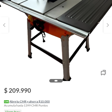
o
$ 209.990
f
n
I
r
Abre tu CMR y ahorra $10.000
e
Acumula hasta
1399
CMR Puntos
l
Llega hoy