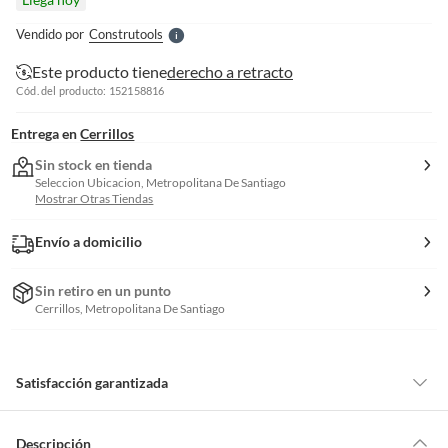
l
e
Vendido por
Construtools
S
Este producto tiene
derecho a retracto
Cód. del producto: 152158816
Entrega en
Cerrillos
Sin stock en tienda
Seleccion Ubicacion, Metropolitana De Santiago
Mostrar Otras Tiendas
Envío a domicilio
Sin retiro en un punto
Cerrillos, Metropolitana De Santiago
Satisfacción garantizada
Por ley, tienes hasta
10 días para devolver un producto
si te arrepientes
de la compra.
Descripción