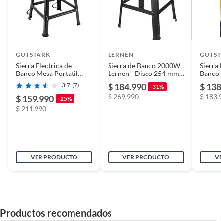
Cuenta con bloqueo
Sí
de seguridad
GUTSTARK
Largo
30
LERNEN
GUTS
Sierra Electrica de
Sierra de Banco 2000W
Sierra 
Banco Mesa Portatil
Lernen– Disco 254 mm
Banco 
Escuadradora 1800w
(10”) con 2 Hojas
Escua
3.7
(7)
$ 184.990
$ 138
Niveles de potencia
1
-31%
4500rpm
Incluidas
4500r
$ 269.990
$ 183.
$ 159.990
-25%
$ 211.990
Potencia
220
Inalámbrico
No
VER PRODUCTO
VER PRODUCTO
V
Productos recomendados