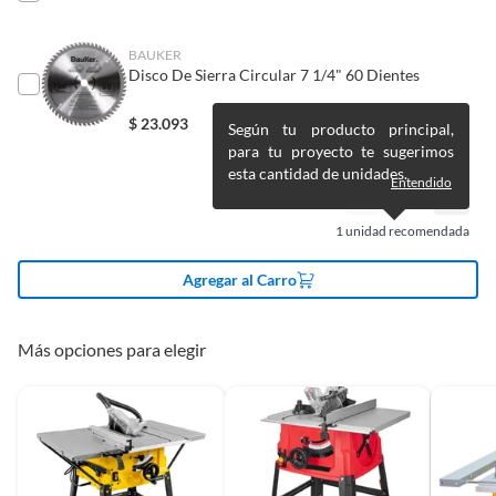
Alimentos, bebidas, medicamentos, suplementos alimenticios,
vitaminas, entre otros análogos.
BAUKER
Uso de la herramienta
Industrial,Profesional,Semi
Pinturas de un color a solicitud.
Disco De Sierra Circular 7 1/4" 60 Dientes
profesional
Plantas.
De uso personal.
$
23.093
Según tu producto principal,
para tu proyecto te sugerimos
Voltaje
220
esta cantidad de unidades.
Entendido
Tipo de sierra
Circular
1
unidad recomendada
Agregar al Carro
Tipo de velocidad
Variable
Más opciones para elegir
Capacidad de
Sí
biselado
Capacidad de corte
7