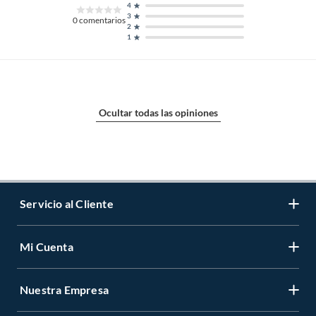
4
3
0
comentarios
2
1
Ocultar todas las opiniones
Servicio al Cliente
Mi Cuenta
Contáctanos
Medios de Pago
Nuestra Empresa
Registrate
Cambios y Devoluciones