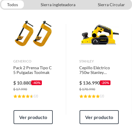
Todos
Sierra ingleteadora
Sierra Circular
Sierra Caladora
Discos de Corte
Lijadora roto orbital
Dremel y herramientas multiproposito
Esmeril de banco
GENERICO
STANLEY
Pack 2 Prensa Tipo C
Cepillo Eléctrico
5 Pulgadas Toolmak
750w Stanley
Stpp7502-b2c
$
10.880
$
136.990
-40%
-20%
$
17.990
$
170.990
(
2
)
(
2
)
Ver producto
Ver producto