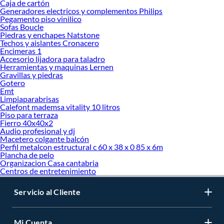
Caja de cartón
Generadores electricos y complementos Philips
Pegamento piso vinilico
Sofas Boucle
Piedras y enchapes Natstone
Techos y aislantes Cronacero
Encimeras 1
Accesorio lijadora para taladro
Herramientas y maquinas Lernen
Gravillas y piedras
Gotero
Emt
Limpiaparabrisas
Calefont mademsa vitality 10 litros
Piso para terraza
Fierro 40x40x2
Audio profesional y dj
Macetero colgante balcón
Perfil metalcon estructural c 60 x 38 x 0 85 x 6m
Plancha de pelo
Organizacion Casa cantabria
Centros de entretenimiento
Servicio al Cliente
Mi Cuenta