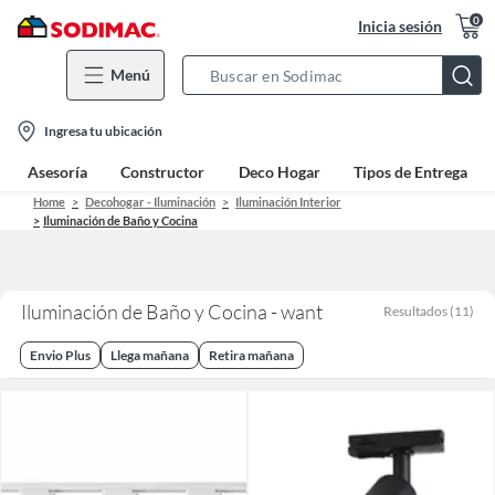
0
Inicia sesión
Menú
Search
Bar
location-
Ingresa tu ubicación
icon
Asesoría
Constructor
Deco Hogar
Tipos de Entrega
Home
Decohogar - Iluminación
Iluminación Interior
Iluminación de Baño y Cocina
Iluminación de Baño y Cocina - want
Resultados
(
11
)
Envio Plus
Llega mañana
Retira mañana