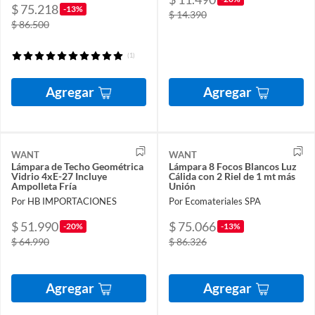
$ 75.218
-13%
$ 14.390
$ 86.500
(1)
Agregar
Agregar
WANT
WANT
Lámpara de Techo Geométrica
Lámpara 8 Focos Blancos Luz
Vidrio 4xE-27 Incluye
Cálida con 2 Riel de 1 mt más
Ampolleta Fría
Unión
Por HB IMPORTACIONES
Por Ecomateriales SPA
$ 51.990
$ 75.066
-20%
-13%
$ 64.990
$ 86.326
Agregar
Agregar