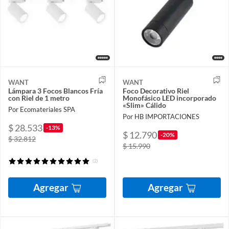
WANT
WANT
Lámpara 3 Focos Blancos Fría
Foco Decorativo Riel
con Riel de 1 metro
Monofásico LED incorporado
«Slim» Cálido
Por Ecomateriales SPA
Por HB IMPORTACIONES
$ 28.533
-13%
$ 12.790
-20%
$ 32.812
$ 15.990
(2)
Agregar
Agregar