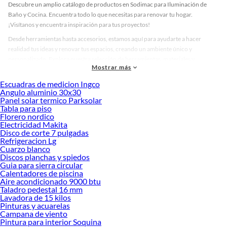
Descubre un amplio catálogo de productos en Sodimac para Iluminación de
Baño y Cocina. Encuentra todo lo que necesitas para renovar tu hogar.
¡Visítanos y encuentra inspiración para tus proyectos!
Desde herramientas hasta accesorios, estamos aquí para ayudarte a hacer
realidad tus ideas y renovar tus espacios, creando un ambiente único y
personalizado. Explora nuestra selección de herramientas, materiales y
Mostrar más
accesorios de calidad que te ayudarán a crear un espacio más tú.
Escuadras de medicion Ingco
Desde remodelaciones hasta proyectos de decoración, estamos aquí para hacer
Angulo aluminio 30x30
tus ideas realidad. ¡Visítanos y encuentra todo lo que tenemos para ofrecerte en
Panel solar termico Parksolar
Iluminación de Baño y Cocina!
Tabla para piso
Florero nordico
Explora la variedad de productos de Iluminación de Baño y Cocina en
Electricidad Makita
Sodimac
Disco de corte 7 pulgadas
Refrigeracion Lg
Herramientas, materiales y accesorios de calidad para tus proyectos y
Cuarzo blanco
renovación de espacios. ¡Visítanos y descubre todo lo que tenemos para
Discos planchas y spiedos
ofrecerte!
Guia para sierra circular
Calentadores de piscina
Encuentra una amplia variedad de productos de Iluminación de Baño y Cocina
Aire acondicionado 9000 btu
en Sodimac. Encuentra todo lo necesario para tus proyectos de renovación y
Taladro pedestal 16 mm
Lavadora de 15 kilos
decoración. ¡Visítanos y haz tus ideas realidad!
Pinturas y acuarelas
Campana de viento
Pintura para interior Soquina