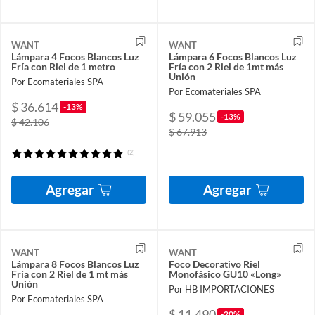
WANT
WANT
Lámpara 4 Focos Blancos Luz
Lámpara 6 Focos Blancos Luz
Fría con Riel de 1 metro
Fría con 2 Riel de 1mt más
Unión
Por Ecomateriales SPA
Por Ecomateriales SPA
$ 36.614
-13%
$ 59.055
-13%
$ 42.106
$ 67.913
(2)
Agregar
Agregar
WANT
WANT
Lámpara 8 Focos Blancos Luz
Foco Decorativo Riel
Fría con 2 Riel de 1 mt más
Monofásico GU10 «Long»
Unión
Por HB IMPORTACIONES
Por Ecomateriales SPA
$ 11.490
-20%