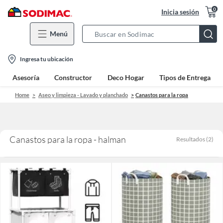
0
Inicia sesión
Menú
Search
Bar
location-
Ingresa tu ubicación
icon
Asesoría
Constructor
Deco Hogar
Tipos de Entrega
Home
Aseo y limpieza - Lavado y planchado
Canastos para la ropa
Canastos para la ropa - halman
Resultados
(
2
)