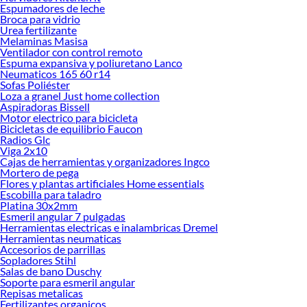
Espumadores de leche
renovación de espacios. ¡Visítanos y descubre todo lo que tenemos para
Broca para vidrio
ofrecerte!
Urea fertilizante
Melaminas Masisa
Encuentra una amplia variedad de productos de Canastos para la ropa en
Ventilador con control remoto
Sodimac. Encuentra todo lo necesario para tus proyectos de renovación y
Espuma expansiva y poliuretano Lanco
decoración. ¡Visítanos y haz tus ideas realidad!
Neumaticos 165 60 r14
Sofas Poliéster
Loza a granel Just home collection
Aspiradoras Bissell
Motor electrico para bicicleta
Bicicletas de equilibrio Faucon
Radios Glc
Viga 2x10
Cajas de herramientas y organizadores Ingco
Mortero de pega
Flores y plantas artificiales Home essentials
Escobilla para taladro
Platina 30x2mm
Esmeril angular 7 pulgadas
Herramientas electricas e inalambricas Dremel
Herramientas neumaticas
Accesorios de parrillas
Sopladores Stihl
Salas de bano Duschy
Soporte para esmeril angular
Repisas metalicas
Fertilizantes organicos