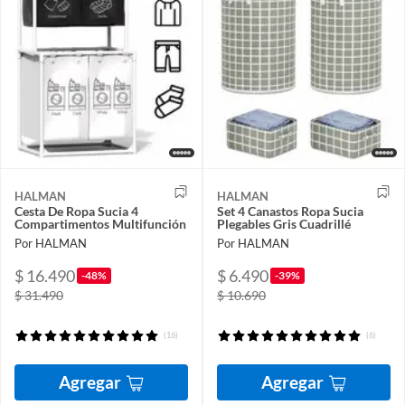
HALMAN
HALMAN
Cesta De Ropa Sucia 4
Set 4 Canastos Ropa Sucia
Compartimentos Multifunción
Plegables Gris Cuadrillé
Por HALMAN
Por HALMAN
$ 16.490
$ 6.490
-48%
-39%
$ 31.490
$ 10.690
(16)
(6)
Agregar
Agregar