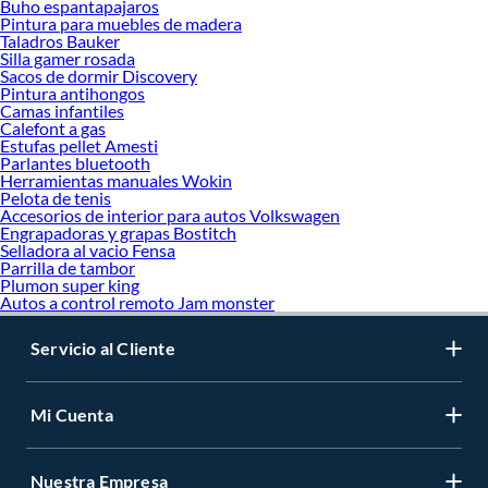
Buho espantapajaros
Pintura para muebles de madera
Taladros Bauker
Silla gamer rosada
Sacos de dormir Discovery
Pintura antihongos
Camas infantiles
Calefont a gas
Estufas pellet Amesti
Parlantes bluetooth
Herramientas manuales Wokin
Pelota de tenis
Accesorios de interior para autos Volkswagen
Engrapadoras y grapas Bostitch
Selladora al vacio Fensa
Parrilla de tambor
Plumon super king
Autos a control remoto Jam monster
Servicio al Cliente
Mi Cuenta
Nuestra Empresa