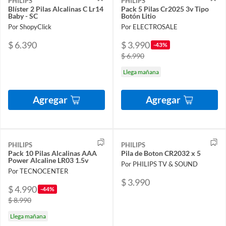
PHILIPS
PHILIPS
Blíster 2 Pilas Alcalinas C Lr14
Pack 5 Pilas Cr2025 3v Tipo
Baby - SC
Botón Litio
Por ShopyClick
Por ELECTROSALE
$ 6.390
$ 3.990
-43%
$ 6.990
Llega mañana
Agregar
Agregar
PHILIPS
PHILIPS
Pack 10 Pilas Alcalinas AAA
Pila de Boton CR2032 x 5
Power Alcaline LR03 1.5v
Por PHILIPS TV & SOUND
Por TECNOCENTER
$ 3.990
$ 4.990
-44%
$ 8.990
Llega mañana