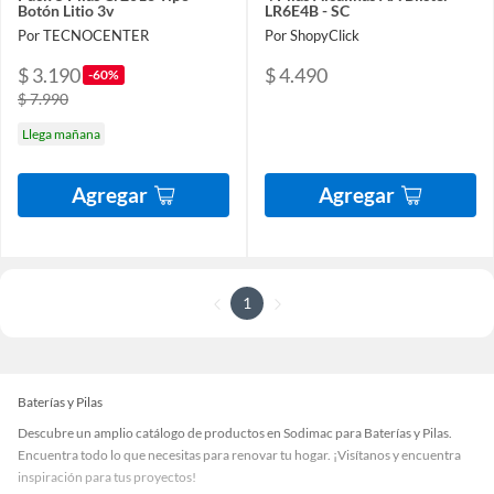
Botón Litio 3v
LR6E4B - SC
Por TECNOCENTER
Por ShopyClick
$ 3.190
$ 4.490
-60%
$ 7.990
Llega mañana
Agregar
Agregar
1
Baterías y Pilas
Descubre un amplio catálogo de productos en Sodimac para Baterías y Pilas.
Encuentra todo lo que necesitas para renovar tu hogar. ¡Visítanos y encuentra
inspiración para tus proyectos!