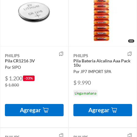
PHILIPS
PHILIPS
Pila CR1216 3V
Pila Bateria Alcalina Aaa Pack
10u
Por SIPO
Por JP7 IMPORT SPA
$ 1.200
-33%
$ 9.990
$ 1.800
Llega mañana
Agregar
Agregar