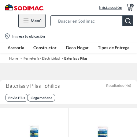
0
Inicia sesión
Menú
Search
Bar
location-
Ingresa tu ubicación
icon
Asesoría
Constructor
Deco Hogar
Tipos de Entrega
Home
Ferretería - Electricidad
Baterías y Pilas
Baterías y Pilas - philips
Resultados
(
46
)
Envio Plus
Llega mañana