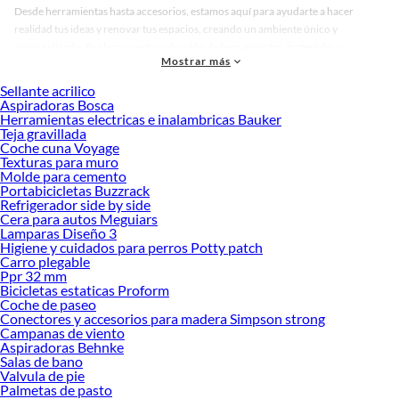
Desde herramientas hasta accesorios, estamos aquí para ayudarte a hacer
realidad tus ideas y renovar tus espacios, creando un ambiente único y
personalizado. Explora nuestra selección de herramientas, materiales y
Mostrar más
accesorios de calidad que te ayudarán a crear un espacio más tú.
Sellante acrilico
Desde remodelaciones hasta proyectos de decoración, estamos aquí para hacer
Aspiradoras Bosca
tus ideas realidad. ¡Visítanos y encuentra todo lo que tenemos para ofrecerte en
Herramientas electricas e inalambricas Bauker
Baterías y Pilas!
Teja gravillada
Coche cuna Voyage
Explora la variedad de productos de Baterías y Pilas en Sodimac
Texturas para muro
Molde para cemento
Herramientas, materiales y accesorios de calidad para tus proyectos y
Portabicicletas Buzzrack
renovación de espacios. ¡Visítanos y descubre todo lo que tenemos para
Refrigerador side by side
ofrecerte!
Cera para autos Meguiars
Lamparas Diseño 3
Encuentra una amplia variedad de productos de Baterías y Pilas en Sodimac.
Higiene y cuidados para perros Potty patch
Encuentra todo lo necesario para tus proyectos de renovación y decoración.
Carro plegable
¡Visítanos y haz tus ideas realidad!
Ppr 32 mm
Bicicletas estaticas Proform
Coche de paseo
Conectores y accesorios para madera Simpson strong
Campanas de viento
Aspiradoras Behnke
Salas de bano
Valvula de pie
Palmetas de pasto