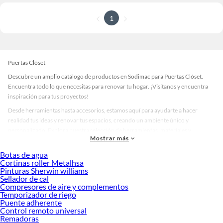
1
Puertas Clóset
Descubre un amplio catálogo de productos en Sodimac para Puertas Clóset.
Encuentra todo lo que necesitas para renovar tu hogar. ¡Visítanos y encuentra
inspiración para tus proyectos!
Desde herramientas hasta accesorios, estamos aquí para ayudarte a hacer
realidad tus ideas y renovar tus espacios, creando un ambiente único y
personalizado. Explora nuestra selección de herramientas, materiales y
Mostrar más
accesorios de calidad que te ayudarán a crear un espacio más tú.
Botas de agua
Desde remodelaciones hasta proyectos de decoración, estamos aquí para hacer
Cortinas roller Metalhsa
tus ideas realidad. ¡Visítanos y encuentra todo lo que tenemos para ofrecerte en
Pinturas Sherwin williams
Puertas Clóset!
Sellador de cal
Compresores de aire y complementos
Explora la variedad de productos de Puertas Clóset en Sodimac
Temporizador de riego
Puente adherente
Herramientas, materiales y accesorios de calidad para tus proyectos y
Control remoto universal
renovación de espacios. ¡Visítanos y descubre todo lo que tenemos para
Remadoras
ofrecerte!