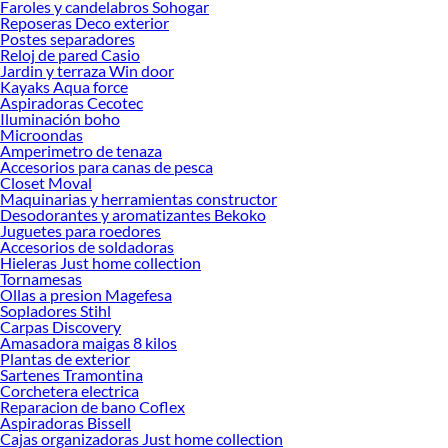
Faroles y candelabros Sohogar
Reposeras Deco exterior
Encuentra una amplia variedad de productos de Puertas Clóset en Sodimac.
Postes separadores
Encuentra todo lo necesario para tus proyectos de renovación y decoración.
Reloj de pared Casio
¡Visítanos y haz tus ideas realidad!
Jardin y terraza Win door
Kayaks Aqua force
Aspiradoras Cecotec
Iluminación boho
Microondas
Amperimetro de tenaza
Accesorios para canas de pesca
Closet Moval
Maquinarias y herramientas constructor
Desodorantes y aromatizantes Bekoko
Juguetes para roedores
Accesorios de soldadoras
Hieleras Just home collection
Tornamesas
Ollas a presion Magefesa
Sopladores Stihl
Carpas Discovery
Amasadora maigas 8 kilos
Plantas de exterior
Sartenes Tramontina
Corchetera electrica
Reparacion de bano Coflex
Aspiradoras Bissell
Cajas organizadoras Just home collection