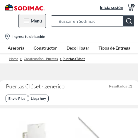
0
Inicia sesión
Menú
Search
Bar
location-
Ingresa tu ubicación
icon
Asesoría
Constructor
Deco Hogar
Tipos de Entrega
Home
Construcción - Puertas
Puertas Clóset
Puertas Clóset - generico
Resultados
(
2
)
Envio Plus
Llega hoy