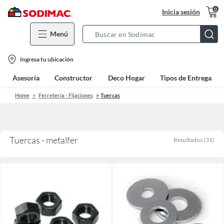
0
Inicia sesión
Menú
Search
Bar
location-
Ingresa tu ubicación
icon
Asesoría
Constructor
Deco Hogar
Tipos de Entrega
Home
Ferretería - Fijaciones
Tuercas
Tuercas - metalfer
Resultados
(
31
)