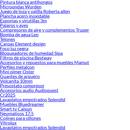
Pintura blanca antihongos
ofrecerte!
Microondas Wurden
Juego de loza y vajilla Roberta allen
Encuentra una amplia variedad de productos de Tuercas en Sodimac. Encuentra
Plancha acero inoxidable
todo lo necesario para tus proyectos de renovación y decoración. ¡Visítanos y
Esponjas y virutillas 3m
haz tus ideas realidad!
Pajaros y aves
Compresores de aire y complementos Truper
Bomba de agua Leo
Telones
Carpas Element design
Foco luz negra
Bloqueadores de humedad Sipa
Filtros de piscina Bestway
Accesorios y repuestos para muebles Mamut
Perfiles metalcon
Mini pimer Oster
Guantes de arquero
Volcanita 10mm
Presostato compresor
Accesorios audio Audioquest
Cr2025
Lavaplatos empotrados Splendid
Muebles Bluedreamer
Smart tv Caixun
Neumaticos 17.5
Cojines para sillones
Vitrolux
Lavaplatos empotrados Splendid