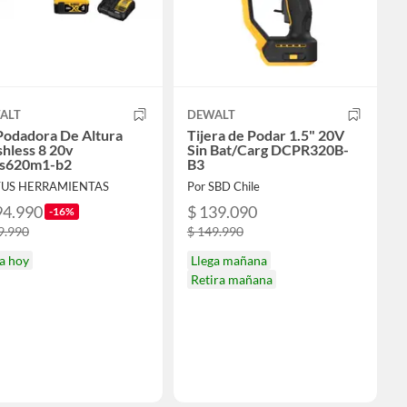
ALT
DEWALT
Podadora De Altura
Tijera de Podar 1.5" 20V
hless 8 20v
Sin Bat/Carg DCPR320B-
s620m1-b2
B3
TUS HERRAMIENTAS
Por SBD Chile
94.990
$ 139.090
-16%
9.990
$ 149.990
a hoy
Llega mañana
Retira mañana