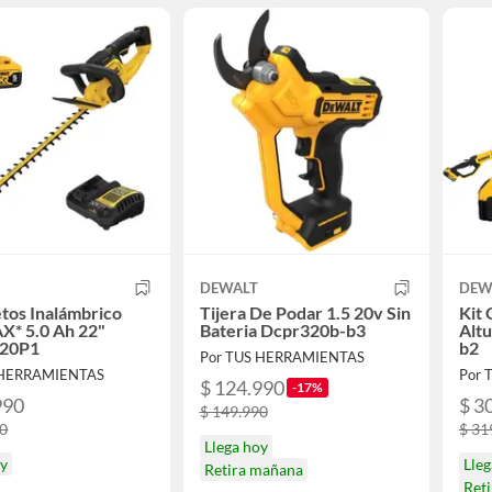
DEWALT
DEW
tos Inalámbrico
Tijera De Podar 1.5 20v Sin
Kit
X* 5.0 Ah 22"
Bateria Dcpr320b-b3
Alt
20P1
b2
Por TUS HERRAMIENTAS
 HERRAMIENTAS
Por 
$ 124.990
-17%
990
$ 3
$ 149.990
90
$ 31
Llega hoy
oy
Lleg
Retira mañana
Ret