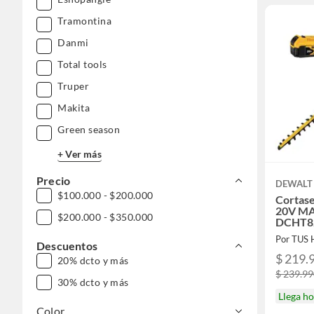
Tramontina
Danmi
Total tools
Truper
Makita
Green season
+ Ver más
Precio
DEWALT
$100.000 - $200.000
Cortase
20V MA
$200.000 - $350.000
DCHT8
Por TUS
Descuentos
$ 219.
20% dcto y más
$ 239.9
30% dcto y más
Llega h
Color