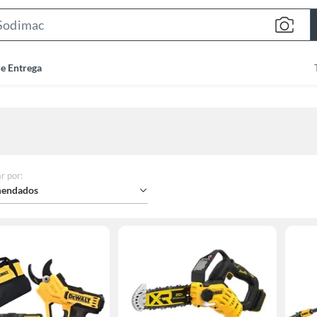
Search
Bar
de Entrega
r por
:
endados