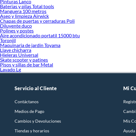
Pinturas Lanco
Baterias y pilas Total tools
Manguera 100 metros
Aseo y limpieza Airwick
Chapas de puertas y cerraduras Poli
Diluyente duco
Polines y postes
Aire acondicionado portatil 15000 btu
Toronjil
Maquinaria de jardin Toyama
Llave chicharra
Hieleras Universal
Skate scooter y patines
Pisos y sillas de bar Metal
Lavado Lg
Servicio al Cliente
Mi C
Contáctanos
Regist
Medios de Pago
Cambi
Cambios y Devoluciones
Mis C
Tiendas y horarios
Ayuda