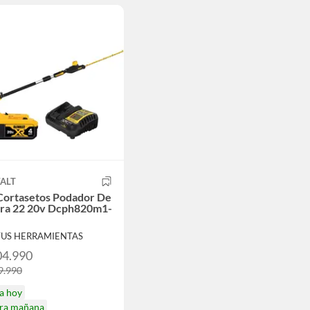
ALT
 Cortasetos Podador De
ura 22 20v Dcph820m1-
TUS HERRAMIENTAS
04.990
9.990
a hoy
ira mañana