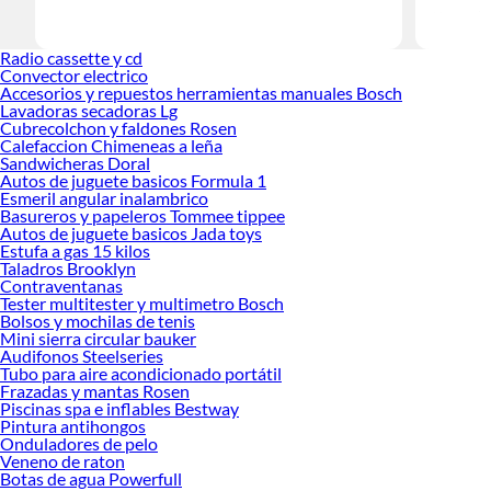
Herramient
Encuentra
Radio cassette y cd
ideas real
Convector electrico
Accesorios y repuestos herramientas manuales Bosch
Lavadoras secadoras Lg
Cubrecolchon y faldones Rosen
Calefaccion Chimeneas a leña
Sandwicheras Doral
Autos de juguete basicos Formula 1
Esmeril angular inalambrico
Basureros y papeleros Tommee tippee
Autos de juguete basicos Jada toys
Estufa a gas 15 kilos
Taladros Brooklyn
Contraventanas
Tester multitester y multimetro Bosch
Bolsos y mochilas de tenis
Mini sierra circular bauker
Audifonos Steelseries
Tubo para aire acondicionado portátil
Frazadas y mantas Rosen
Piscinas spa e inflables Bestway
Pintura antihongos
Onduladores de pelo
Veneno de raton
Botas de agua Powerfull