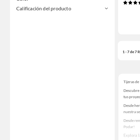
Calificación del producto
1 - 7 de 7
Tijeras de
Descubre 
tus proye
Desde her
nuestra se
Desde remo
Podar!
Explora 