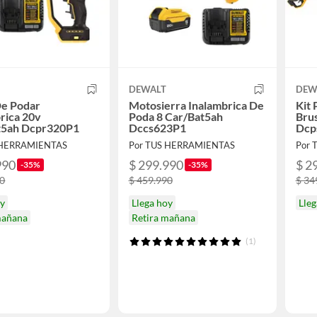
DEWALT
DEW
De Podar
Motosierra Inalambrica De
Kit 
rica 20v
Poda 8 Car/Bat5ah
Brus
t5ah Dcpr320P1
Dccs623P1
Dcp
 HERRAMIENTAS
Por TUS HERRAMIENTAS
Por 
990
$ 299.990
$ 2
-35%
-35%
90
$ 459.990
$ 34
oy
Llega hoy
Lleg
mañana
Retira mañana
(1)