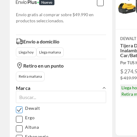
Nuevo
Envío gratis al comprar sobre $49.990 en
productos seleccionados.
DEWALT
Envío a domicilio
Tijera 
Inalamb
Llega hoy
Llega mañana
Car/Ba
Por TUS
Retiro en un punto
$ 274.
Retira mañana
$ 419.9
Llega h
Marca
Retira 
Dewalt
Ergo
Altuna
Eshopangie