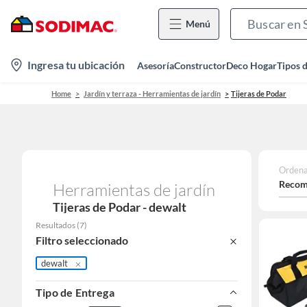
Menú
location-
Ingresa tu ubicación
Asesoría
Constructor
Deco Hogar
Tipos 
icon
Home
Jardín y terraza - Herramientas de jardín
Tijeras de Podar
Ordena
Recom
Herramientas de jardín
Tijeras de Podar - dewalt
Resultados
(
7
)
Filtro seleccionado
dewalt
Tipo de Entrega