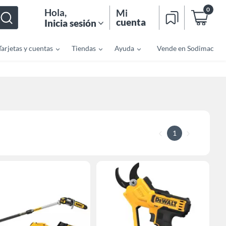
0
Hola
,
Mi
cuenta
Inicia sesión
Tarjetas y cuentas
Tiendas
Ayuda
Vende en Sodimac
1