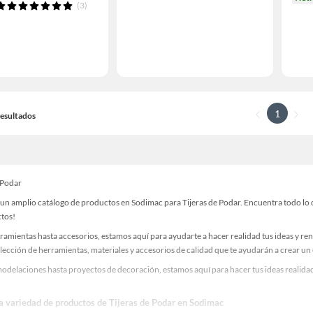
(3)
1
 Resultados
 Podar
un amplio catálogo de productos en Sodimac para Tijeras de Podar. Encuentra todo lo q
ctos!
ramientas hasta accesorios, estamos aquí para ayudarte a hacer realidad tus ideas y re
lección de herramientas, materiales y accesorios de calidad que te ayudarán a crear un
delaciones hasta proyectos de decoración, estamos aquí para hacer tus ideas realidad.
la variedad de productos de Tijeras de Podar en Sodimac