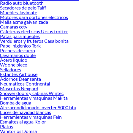
Radio auto bluetooth
Encuentra una amplia variedad de productos de Mesas Fijas en Sodimac.
Secadores de pelo Taiff
Encuentra todo lo necesario para tus proyectos de renovación y decoración.
Muebles Javimate
¡Visítanos y haz tus ideas realidad!
Motores para portones electricos
Malla acma galvanizada
Camaras cctv
Cafeteras electricas Ursus trotter
Patas para muebles
Verduleros y fruteros Casa bonita
Papel higienico Tork
Pechera de cuero
Lavamanos doble
Acero liquido
Wc one piece
Selladores
Estantes Airhouse
Adornos Dear santa
Neumaticos Continental
Mascotas Nexgard
Shower doors y cabinas Wintec
Herramientas y maquinas Makita
Bomba de agua
Aire acondicionado inverter 9000 btu
Luces de navidad blancas
Herramientas y maquinas Fein
Esmaltes al agua Kolor
Platos
Vanitorios Domsa