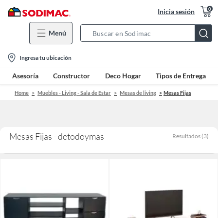
0
Inicia sesión
Menú
Search
Bar
location-
Ingresa tu ubicación
icon
Asesoría
Constructor
Deco Hogar
Tipos de Entrega
Home
Muebles - Living - Sala de Estar
Mesas de living
Mesas Fijas
Mesas Fijas - detodoymas
Resultados
(
3
)