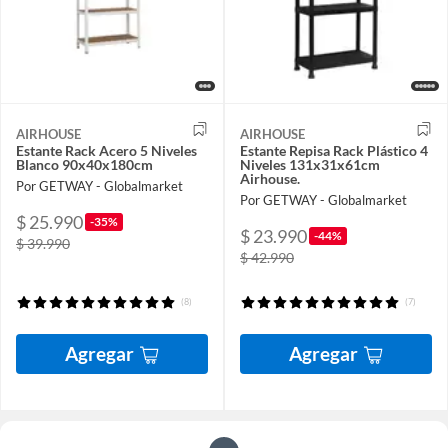
AIRHOUSE
AIRHOUSE
Estante Rack Acero 5 Niveles
Estante Repisa Rack Plástico 4
Blanco 90x40x180cm
Niveles 131x31x61cm
Airhouse.
Por GETWAY - Globalmarket
Por GETWAY - Globalmarket
$ 25.990
-35%
$ 23.990
-44%
$ 39.990
$ 42.990
(8)
(7)
Agregar
Agregar