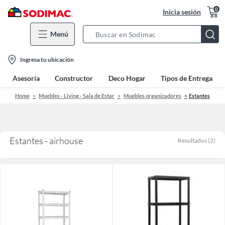
0
Inicia sesión
Menú
Search
Bar
location-
Ingresa tu ubicación
icon
Asesoría
Constructor
Deco Hogar
Tipos de Entrega
Home
Muebles - Living - Sala de Estar
Muebles organizadores
Estantes
Estantes - airhouse
Resultados
(
2
)