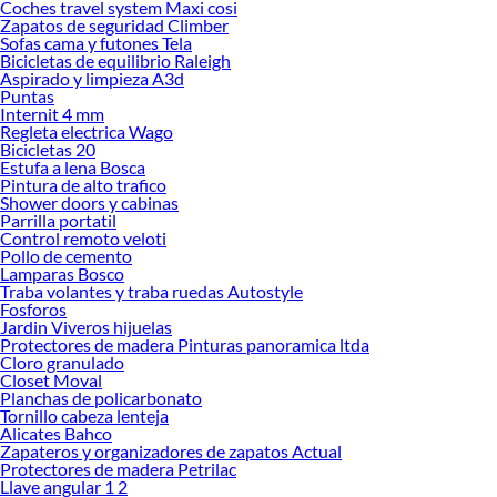
Coches travel system Maxi cosi
Encuentra todo lo necesario para tus proyectos de renovación y decoración.
Zapatos de seguridad Climber
¡Visítanos y haz tus ideas realidad!
Sofas cama y futones Tela
Bicicletas de equilibrio Raleigh
Aspirado y limpieza A3d
Puntas
Internit 4 mm
Regleta electrica Wago
Bicicletas 20
Estufa a lena Bosca
Pintura de alto trafico
Shower doors y cabinas
Parrilla portatil
Control remoto veloti
Pollo de cemento
Lamparas Bosco
Traba volantes y traba ruedas Autostyle
Fosforos
Jardin Viveros hijuelas
Protectores de madera Pinturas panoramica ltda
Cloro granulado
Closet Moval
Planchas de policarbonato
Tornillo cabeza lenteja
Alicates Bahco
Zapateros y organizadores de zapatos Actual
Protectores de madera Petrilac
Llave angular 1 2