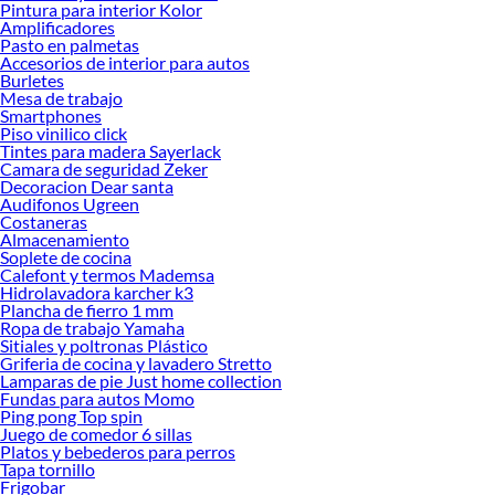
Encuentra todo lo necesario para tus proyectos de renovación y decoración.
Pintura para interior Kolor
¡Visítanos y haz tus ideas realidad!
Amplificadores
Pasto en palmetas
Accesorios de interior para autos
Burletes
Mesa de trabajo
Smartphones
Piso vinilico click
Tintes para madera Sayerlack
Camara de seguridad Zeker
Decoracion Dear santa
Audifonos Ugreen
Costaneras
Almacenamiento
Soplete de cocina
Calefont y termos Mademsa
Hidrolavadora karcher k3
Plancha de fierro 1 mm
Ropa de trabajo Yamaha
Sitiales y poltronas Plástico
Griferia de cocina y lavadero Stretto
Lamparas de pie Just home collection
Fundas para autos Momo
Ping pong Top spin
Juego de comedor 6 sillas
Platos y bebederos para perros
Tapa tornillo
Frigobar