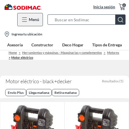
0
Inicia sesión
Menú
Search
Bar
location-
Ingresa tu ubicación
icon
Asesoría
Constructor
Deco Hogar
Tipos de Entrega
Home
Herramientas y máquinas - Maquinarias y complementos
Motores
Motor eléctrico
Motor eléctrico - black+decker
Resultados
(
5
)
Envio Plus
Llega mañana
Retira mañana