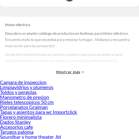
Motor eléctrico
Descubre un amplio catálogo de productos en Sodimac para Motor eléctrico.
Encuentra todo lo que necesitas para renovar tu hogar. ¡Visítanos y encuentra
inspiración para tus proyectos!
Desde herramientas hasta accesorios, estamos aquí para ayudarte a hacer
realidad tus ideas y renovar tus espacios, creando un ambiente único y
personalizado. Explora nuestra selección de herramientas, materiales y
Mostrar más
accesorios de calidad que te ayudarán a crear un espacio más tú.
Camara de inspeccion
Desde remodelaciones hasta proyectos de decoración, estamos aquí para hacer
Limpiavidrios y plumeros
tus ideas realidad. ¡Visítanos y encuentra todo lo que tenemos para ofrecerte en
Toldos y pergolas
Motor eléctrico!
Manometro de presion
Rieles telescopicos 50 cm
Explora la variedad de productos de Motor eléctrico en Sodimac
Porcelanatos Graiman
Tapas y asientos para wc Importclick
Herramientas, materiales y accesorios de calidad para tus proyectos y
Florero minimalista
renovación de espacios. ¡Visítanos y descubre todo lo que tenemos para
Dados Stanley
ofrecerte!
Accesorios cafe
Tarugos paloma
Encuentra una amplia variedad de productos de Motor eléctrico en Sodimac.
Soundbar y home theater Jbl