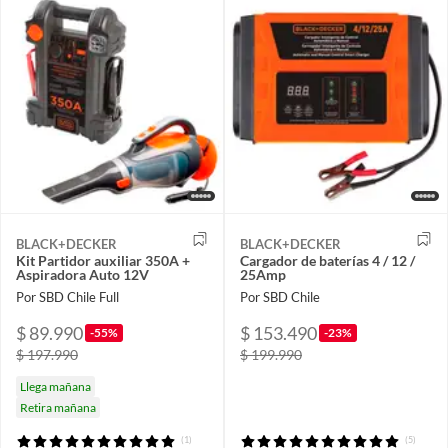
BLACK+DECKER
BLACK+DECKER
Kit Partidor auxiliar 350A +
Cargador de baterías 4 / 12 /
Aspiradora Auto 12V
25Amp
Por SBD Chile Full
Por SBD Chile
$ 89.990
$ 153.490
-55%
-23%
$ 197.990
$ 199.990
Llega mañana
Retira mañana
(1)
(5)