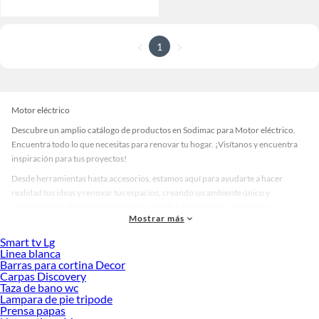
1
Motor eléctrico
Descubre un amplio catálogo de productos en Sodimac para Motor eléctrico.
Encuentra todo lo que necesitas para renovar tu hogar. ¡Visítanos y encuentra
inspiración para tus proyectos!
Desde herramientas hasta accesorios, estamos aquí para ayudarte a hacer
realidad tus ideas y renovar tus espacios, creando un ambiente único y
personalizado. Explora nuestra selección de herramientas, materiales y
Mostrar más
accesorios de calidad que te ayudarán a crear un espacio más tú.
Smart tv Lg
Desde remodelaciones hasta proyectos de decoración, estamos aquí para hacer
Linea blanca
tus ideas realidad. ¡Visítanos y encuentra todo lo que tenemos para ofrecerte en
Barras para cortina Decor
Motor eléctrico!
Carpas Discovery
Taza de bano wc
Explora la variedad de productos de Motor eléctrico en Sodimac
Lampara de pie tripode
Prensa papas
Herramientas, materiales y accesorios de calidad para tus proyectos y