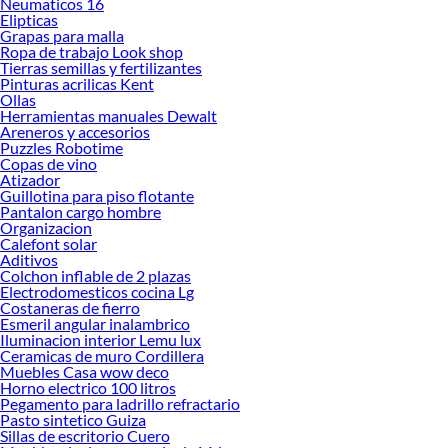
Neumaticos 16
renovación de espacios. ¡Visítanos y descubre todo lo que tenemos para
Elipticas
ofrecerte!
Grapas para malla
Ropa de trabajo Look shop
Encuentra una amplia variedad de productos de Motor eléctrico en Sodimac.
Tierras semillas y fertilizantes
Encuentra todo lo necesario para tus proyectos de renovación y decoración.
Pinturas acrilicas Kent
¡Visítanos y haz tus ideas realidad!
Ollas
Herramientas manuales Dewalt
Areneros y accesorios
Puzzles Robotime
Copas de vino
Atizador
Guillotina para piso flotante
Pantalon cargo hombre
Organizacion
Calefont solar
Aditivos
Colchon inflable de 2 plazas
Electrodomesticos cocina Lg
Costaneras de fierro
Esmeril angular inalambrico
Iluminacion interior Lemu lux
Ceramicas de muro Cordillera
Muebles Casa wow deco
Horno electrico 100 litros
Pegamento para ladrillo refractario
Pasto sintetico Guiza
Sillas de escritorio Cuero