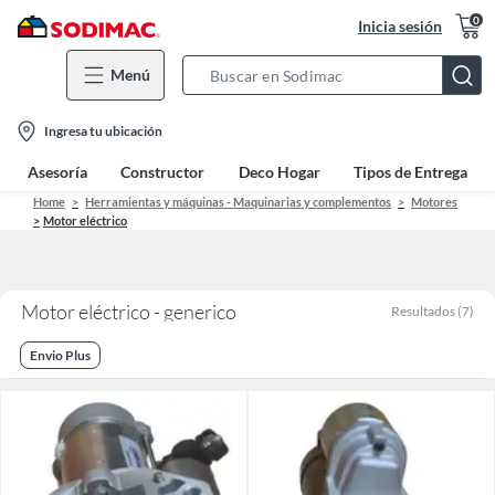
0
Inicia sesión
Menú
Search
Bar
location-
Ingresa tu ubicación
icon
Asesoría
Constructor
Deco Hogar
Tipos de Entrega
Home
Herramientas y máquinas - Maquinarias y complementos
Motores
Motor eléctrico
Motor eléctrico - generico
Resultados
(
7
)
Envio Plus