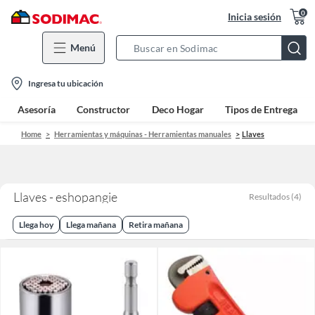
0
Inicia sesión
Menú
Search
Bar
location-
Ingresa tu ubicación
icon
Asesoría
Constructor
Deco Hogar
Tipos de Entrega
Home
Herramientas y máquinas - Herramientas manuales
Llaves
Llaves - eshopangie
Resultados
(
4
)
Llega hoy
Llega mañana
Retira mañana