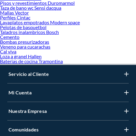
Pisos y revestimientos Duromarmol
Taza de bano wc Sensi dacqua
Mallas Vector
Perfiles Cintac
Lavaplatos empotrados Modern space
Pelotas de basquetbol
Taladros inalambricos Bosch
Cemento
Bombas presurizadoras
Veneno para cucarachas
Cal viva
Loza a granel Hallen
Baterias de cocina Tramontina
Servicio al Cliente
Mi Cuenta
Nuestra Empresa
Comunidades