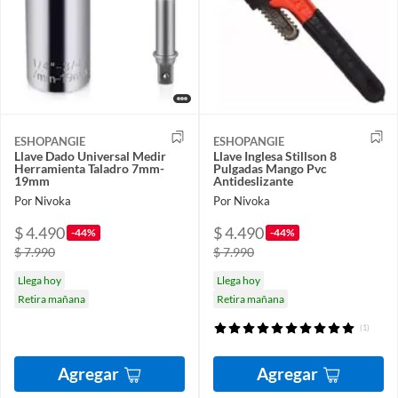
ESHOPANGIE
ESHOPANGIE
Llave Dado Universal Medir
Llave Inglesa Stillson 8
Herramienta Taladro 7mm-
Pulgadas Mango Pvc
19mm
Antideslizante
Por Nivoka
Por Nivoka
$ 4.490
$ 4.490
-44%
-44%
$ 7.990
$ 7.990
Llega hoy
Llega hoy
Retira mañana
Retira mañana
(1)
Agregar
Agregar