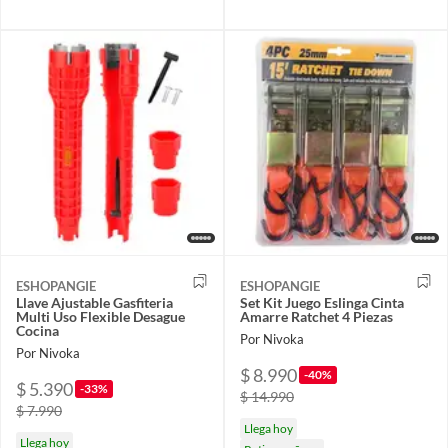
ESHOPANGIE
ESHOPANGIE
Llave Ajustable Gasfiteria
Set Kit Juego Eslinga Cinta
Multi Uso Flexible Desague
Amarre Ratchet 4 Piezas
Cocina
Por Nivoka
Por Nivoka
$ 8.990
-40%
$ 5.390
-33%
$ 14.990
$ 7.990
Llega hoy
Llega hoy