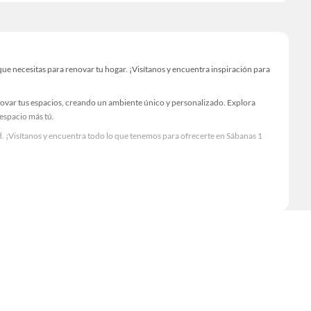
e necesitas para renovar tu hogar. ¡Visítanos y encuentra inspiración para
novar tus espacios, creando un ambiente único y personalizado. Explora
 espacio más tú.
. ¡Visítanos y encuentra todo lo que tenemos para ofrecerte en Sábanas 1
Visítanos y descubre todo lo que tenemos para ofrecerte!
cesario para tus proyectos de renovación y decoración. ¡Visítanos y haz tus