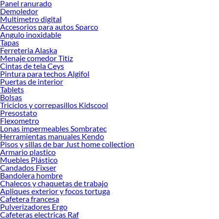
Panel ranurado
Demoledor
Multimetro digital
Accesorios para autos Sparco
Angulo inoxidable
Tapas
Ferreteria Alaska
Menaje comedor Titiz
Cintas de tela Ceys
Pintura para techos Algifol
Puertas de interior
Tablets
Bolsas
Triciclos y correpasillos Kidscool
Presostato
Flexometro
Lonas impermeables Sombratec
Herramientas manuales Kendo
Pisos y sillas de bar Just home collection
Armario plastico
Muebles Plástico
Candados Fixser
Bandolera hombre
Chalecos y chaquetas de trabajo
Apliques exterior y focos tortuga
Cafetera francesa
Pulverizadores Ergo
Cafeteras electricas Raf