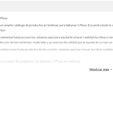
 Plaza
un amplio catálogo de productos en Sodimac para Sábanas 1 Plaza. Encuentra todo lo qu
ctos!
ramientas hasta accesorios, estamos aquí para ayudarte a hacer realidad tus ideas y re
lección de herramientas, materiales y accesorios de calidad que te ayudarán a crear un
odelaciones hasta proyectos de decoración, estamos aquí para hacer tus ideas realidad
la variedad de productos de Sábanas 1 Plaza en Sodimac
as, materiales y accesorios de calidad para tus proyectos y renovación de espacios. ¡
Mostrar más
 una amplia variedad de productos de Sábanas 1 Plaza en Sodimac. Encuentra todo lo ne
idad!