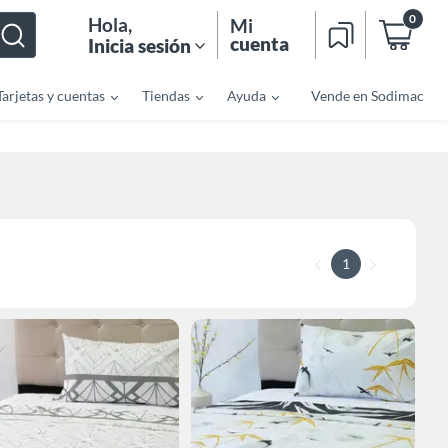
0
Hola
,
Mi
cuenta
Inicia sesión
Tarjetas y cuentas
Tiendas
Ayuda
Vende en Sodimac
1