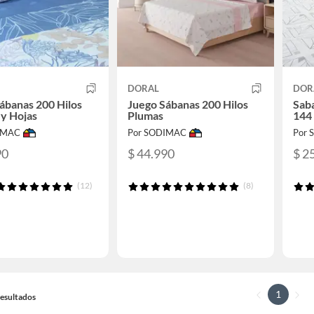
DORAL
DOR
ábanas 200 Hilos
Juego Sábanas 200 Hilos
Sab
 y Hojas
Plumas
144 
IMAC
Por SODIMAC
Por
90
$ 44.990
$ 2
(12)
(8)
1
 Resultados