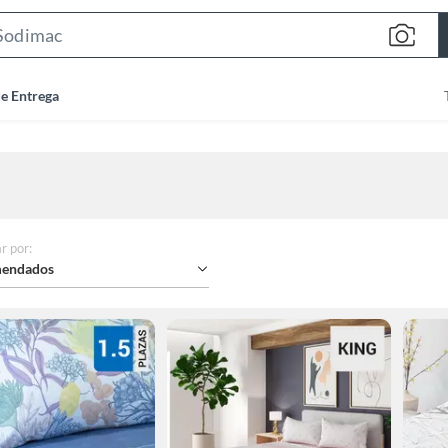
Search
Bar
de Entrega
r por
:
endados