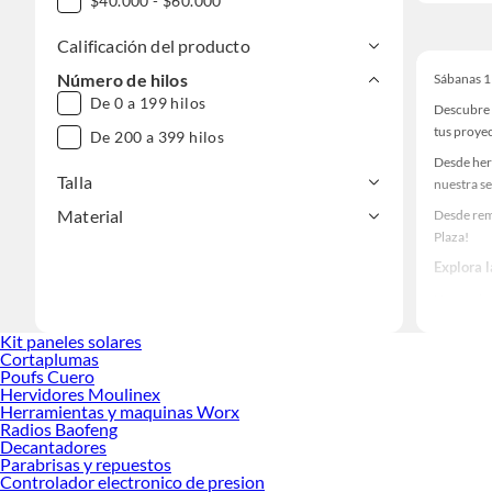
$40.000 - $60.000
Calificación del producto
Número de hilos
Sábanas 1
De 0 a 199 hilos
Descubre 
tus proye
De 200 a 399 hilos
Desde her
Talla
nuestra se
Material
Desde rem
Plaza!
Explora 
Herramient
Encuentra
Kit paneles solares
ideas real
Cortaplumas
Poufs Cuero
Hervidores Moulinex
Herramientas y maquinas Worx
Radios Baofeng
Decantadores
Parabrisas y repuestos
Controlador electronico de presion