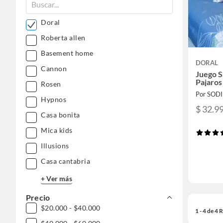
Doral
Roberta allen
Basement home
DORAL
Cannon
Juego S
Pajaros
Rosen
Por SOD
Hypnos
$ 32.9
Casa bonita
Mica kids
Illusions
Casa cantabria
+ Ver más
Precio
$20.000 - $40.000
1 - 4 de 4