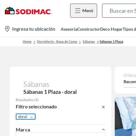
Menú
location-
Ingresa tu ubicación
Asesoría
Constructor
Deco Hogar
Tipos 
icon
Home
Dormitorio - Ropa de Cama
Sábanas
Sábanas 1 Plaza
Ordena
Recom
Sábanas
Sábanas 1 Plaza - doral
Resultados
(
4
)
Filtro seleccionado
doral
Marca