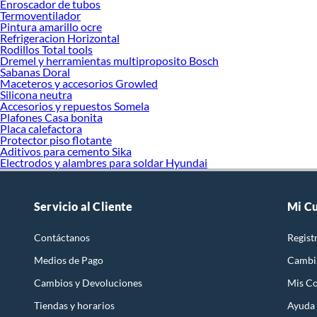
Enroscador de tubos
Termoventilador
Pintura amarillo ocre
Refrigeracion Horizontal
Rodillos Total tools
Dremel y herramientas multiproposito Bosch
Sabanas Doral
Maceteros y accesorios Growled
Silicona neutra
Accesorios y repuestos Somela
Plafones Casa bonita
Placa calefactora
Protector piso flotante
Aditivos para cemento Sika
Electrodos y alambres para soldar Hyundai
Servicio al Cliente
Mi C
Contáctanos
Regist
Medios de Pago
Cambi
Cambios y Devoluciones
Mis C
Tiendas y horarios
Ayuda