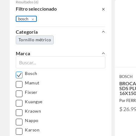
Resultados
(
6
)
Filtro seleccionado
bosch
Categoría
Tornillo métrico
Marca
Bosch
BOSCH
Mamut
BROCA
SDS PL
Fixser
16X15
260883
Por FER
Kuangye
$ 26.9
Kraown
Nappo
Karson