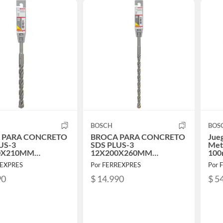
BOSCH
BOS
 PARA CONCRETO
BROCA PARA CONCRETO
Jueg
US-3
SDS PLUS-3
Met
0X210MM
12X200X260MM
100
1044
2608831034
hex
REXPRES
Por FERREXPRES
Por 
90
$ 14.990
$ 5