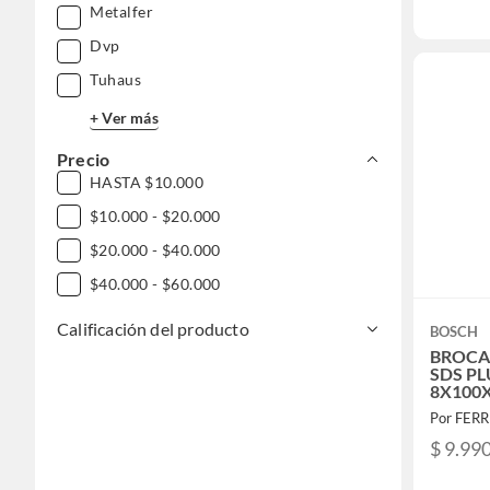
Metalfer
Dvp
Tuhaus
+ Ver más
Precio
HASTA $10.000
$10.000 - $20.000
$20.000 - $40.000
$40.000 - $60.000
Calificación del producto
BOSCH
BROCA
SDS PL
8X100
260883
Por FER
$ 9.99