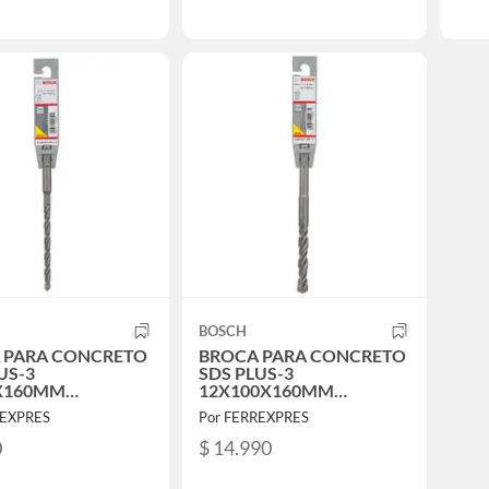
BOSCH
 PARA CONCRETO
BROCA PARA CONCRETO
US-3
SDS PLUS-3
X160MM
12X100X160MM
1019
2608831032
REXPRES
Por FERREXPRES
0
$ 14.990