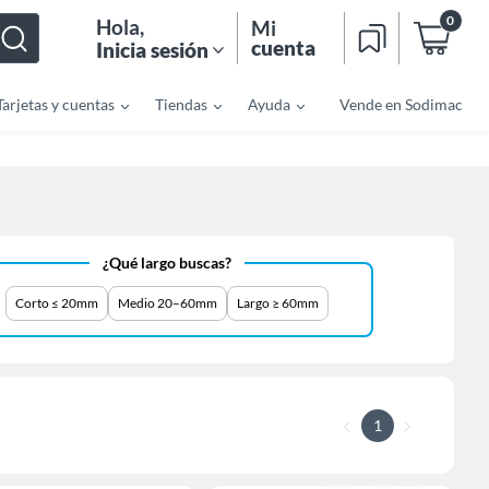
0
Hola
,
Mi
cuenta
Inicia sesión
Tarjetas y cuentas
Tiendas
Ayuda
Vende en Sodimac
¿Qué largo buscas?
Corto ≤ 20mm
Medio 20–60mm
Largo ≥ 60mm
1