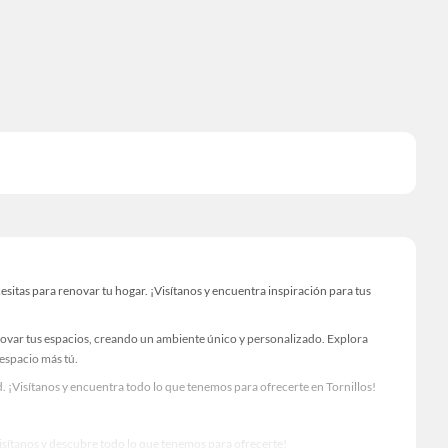
itas para renovar tu hogar. ¡Visítanos y encuentra inspiración para tus
novar tus espacios, creando un ambiente único y personalizado. Explora
 espacio más tú.
 ¡Visítanos y encuentra todo lo que tenemos para ofrecerte en Tornillos!
Visítanos y descubre todo lo que tenemos para ofrecerte!