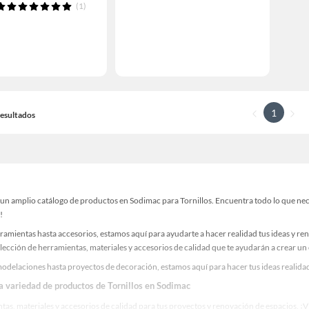
(1)
1
 Resultados
n amplio catálogo de productos en Sodimac para Tornillos. Encuentra todo lo que neces
!
ramientas hasta accesorios, estamos aquí para ayudarte a hacer realidad tus ideas y re
lección de herramientas, materiales y accesorios de calidad que te ayudarán a crear un
delaciones hasta proyectos de decoración, estamos aquí para hacer tus ideas realidad.
la variedad de productos de Tornillos en Sodimac
as, materiales y accesorios de calidad para tus proyectos y renovación de espacios. ¡