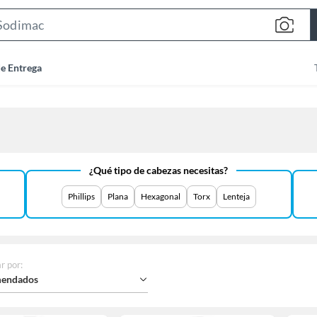
Search
Bar
de Entrega
¿Qué tipo de cabezas necesitas?
Phillips
Plana
Hexagonal
Torx
Lenteja
r por
:
endados