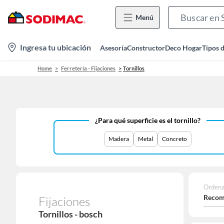
Menú
location-
Ingresa tu ubicación
Asesoría
Constructor
Deco Hogar
Tipos 
icon
Home
Ferretería - Fijaciones
Tornillos
¿Para qué superficie es el tornillo?
Madera
Metal
Concreto
Ordena
Recom
Fijaciones
Tornillos - bosch