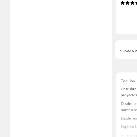
1 - 6 de 6
Tornillos
Descubre u
proyectos
Desde her
nuestra se
Desde remo
Explora 
Herramient