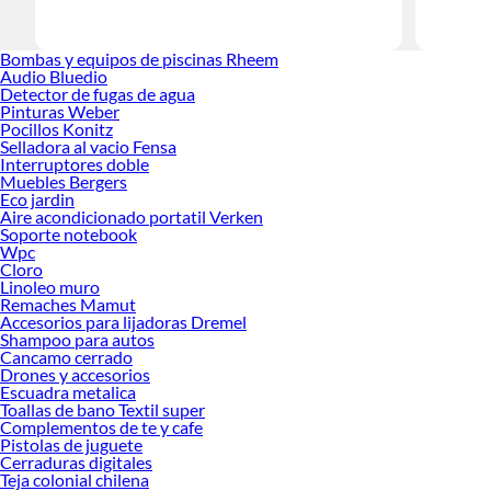
Encuentra
realidad!
Bombas y equipos de piscinas Rheem
Audio Bluedio
Detector de fugas de agua
Pinturas Weber
Pocillos Konitz
Selladora al vacio Fensa
Interruptores doble
Muebles Bergers
Eco jardin
Aire acondicionado portatil Verken
Soporte notebook
Wpc
Cloro
Linoleo muro
Remaches Mamut
Accesorios para lijadoras Dremel
Shampoo para autos
Cancamo cerrado
Drones y accesorios
Escuadra metalica
Toallas de bano Textil super
Complementos de te y cafe
Pistolas de juguete
Cerraduras digitales
Teja colonial chilena